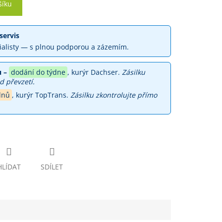
šíku
servis
ialisty — s plnou podporou a zázemím.
 –
dodání do týdne
, kurýr Dachser.
Zásilku
d převzetí.
dnů
, kurýr TopTrans.
Zásilku zkontrolujte přímo
HLÍDAT
SDÍLET