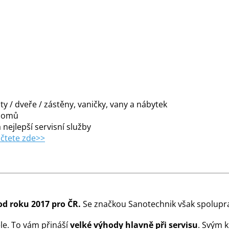
y / dveře / zástěny, vaničky, vany a nábytek
 domů
 nejlepší servisní služby
čtete zde>>
od roku 2017 pro ČR.
Se značkou Sanotechnik však spolupra
le. To vám přináší
velké výhody hlavně při servisu
. Svým 