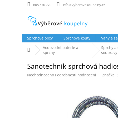
Přejít
605 570 770
info@vyberovekoupelny.cz
na
obsah
Sprchové boxy
Sprchové kouty
Vany a zá
Vodovodní baterie a
Sprchy a
Domů
sprchy
soupravy
Sanotechnik sprchová hadi
Průměrné
Neohodnoceno
Podrobnosti hodnocení
Značka:
hodnocení
produktu
je
0,0
z
5
hvězdiček.