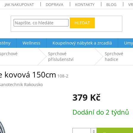
JAK NAKUPOVAT
DOPRAVA
KONTAKTY
BLOG
VR
HLEDAT
stěny
Wellness
Koupelnový nábytek a zrcadlá
Umy
 sprchové
Sprchové
Sprchové
příslušenství
hadice
ce kovová 150cm
108-2
Sanotechnik Rakousko
379 Kč
Měrná
Dodání do 2 týdnů
cena: