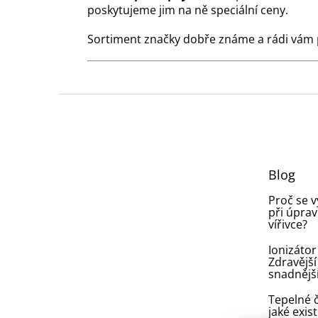
poskytujeme jim na ně speciální ceny.
Sortiment značky dobře známe a rádi vám
Z
á
p
a
t
Blog
í
Proč se 
při úprav
vířivce?
Ionizátor
Zdravější
snadnějš
Tepelné č
jaké exist