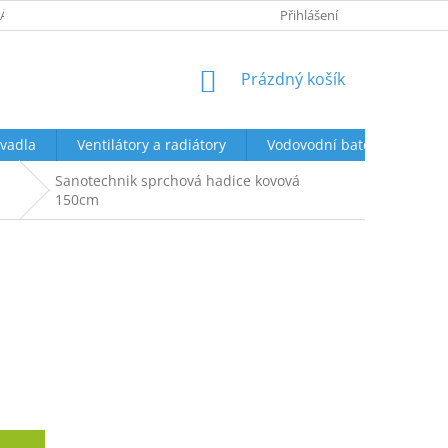
ÁCENÍ A REKLAMACE
OBCHODNÍ PODMÍNKY
Přihlášení
PODMÍNKY OCHR
NÁKUPNÍ
Prázdný košík
KOŠÍK
vadla
Ventilátory a radiátory
Vodovodní baterie a sprch
Sanotechnik sprchová hadice kovová
150cm