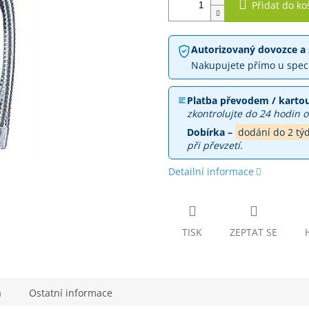
Přidat do ko
Autorizovaný dovozce a 
Nakupujete přímo u spec
Platba převodem / kartou
zkontrolujte do 24 hodin o
Dobírka –
dodání do 2 tý
při převzetí.
Detailní informace
TISK
ZEPTAT SE
a
Ostatní informace