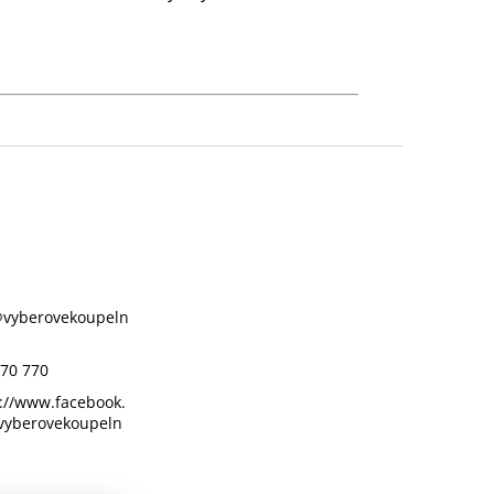
@
vyberovekoupeln
70 770
://www.facebook.
vyberovekoupeln