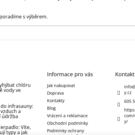
 poradíme s výběrem.
Informace pro vás
Kontakt
vyhýbat chlóru
Jak nakupovat
info
ě vody ve
y.cz
Doprava
Kontakty
605 5
 do infrasauny:
Blog
https
 vzduch a
Vrácení a reklamace
com/
í údržba
y/
Obchodní podmínky
erpadlo: Víte,
Podmínky ochrany
ují typy a jak