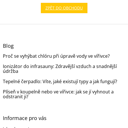
ZPĚT DO OBCHODU
Z
á
p
a
Blog
t
Proč se vyhýbat chlóru při úpravě vody ve vířivce?
í
Ionizátor do infrasauny: Zdravější vzduch a snadnější
údržba
Tepelné čerpadlo: Víte, jaké existují typy a jak fungují?
Plíseň v koupelně nebo ve vířivce: jak se jí vyhnout a
odstranit ji?
Informace pro vás