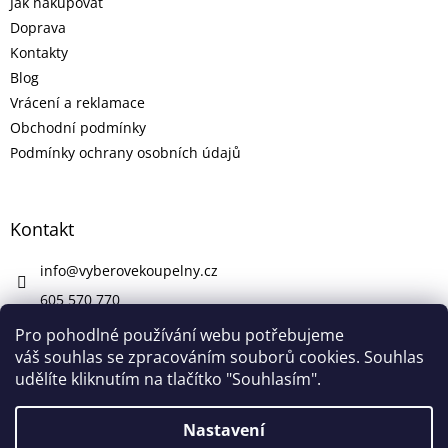
Jak nakupovat
Doprava
Kontakty
Blog
Vrácení a reklamace
Obchodní podmínky
Podmínky ochrany osobních údajů
Kontakt
info
@
vyberovekoupelny.cz
605 570 770
https://www.facebook.com/vyberovekoupelny/
Pro pohodlné používání webu potřebujeme
váš souhlas se zpracováním souborů cookies. Souhlas
udělíte kliknutím na tlačítko "Souhlasím".
Vytvořil Shoptet
Nastavení