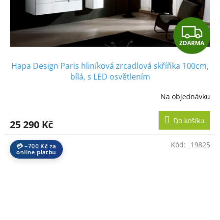
Z
ZDARMA
D
Hapa Design Paris hliníková zrcadlová skříňka 100cm,
A
bílá, s LED osvětlením
R
Na objednávku
M
Do košíku
25 290 Kč
A
Kód:
_19825
💳 –700 Kč za
online platbu