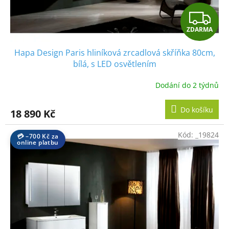
Z
ZDARMA
D
Hapa Design Paris hliníková zrcadlová skříňka 80cm,
A
bílá, s LED osvětlením
R
Dodání do 2 týdnů
M
Do košíku
18 890 Kč
A
Kód:
_19824
💳 –700 Kč za
online platbu