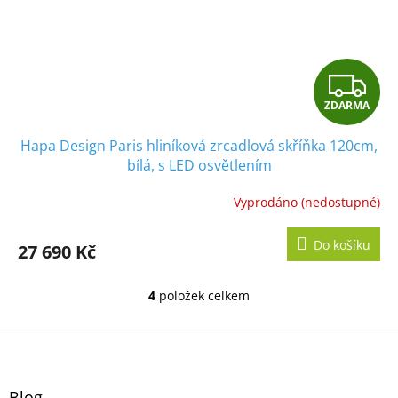
Z
ZDARMA
D
Hapa Design Paris hliníková zrcadlová skříňka 120cm,
A
bílá, s LED osvětlením
R
Vyprodáno (nedostupné)
M
Do košíku
27 690 Kč
A
4
položek celkem
O
v
l
Z
á
á
d
p
a
a
Blog