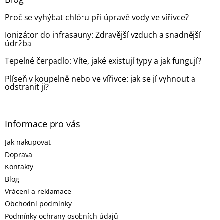
c
t
í
Proč se vyhýbat chlóru při úpravě vody ve vířivce?
í
p
r
Ionizátor do infrasauny: Zdravější vzduch a snadnější
v
údržba
k
y
Tepelné čerpadlo: Víte, jaké existují typy a jak fungují?
v
ý
Plíseň v koupelně nebo ve vířivce: jak se jí vyhnout a
p
odstranit ji?
i
s
u
Informace pro vás
Jak nakupovat
Doprava
Kontakty
Blog
Vrácení a reklamace
Obchodní podmínky
Podmínky ochrany osobních údajů