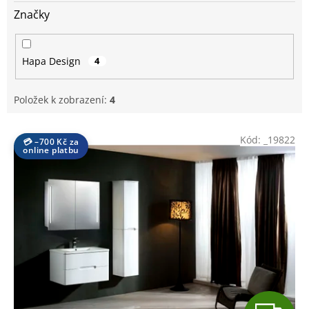
Značky
Hapa Design
4
Položek k zobrazení:
4
V
Kód:
_19822
💳 –700 Kč za
ý
online platbu
p
i
s
p
r
o
d
u
k
t