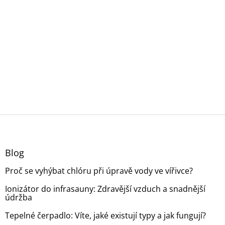
v
ý
p
i
s
u
Z
á
p
a
Blog
t
Proč se vyhýbat chlóru při úpravě vody ve vířivce?
í
Ionizátor do infrasauny: Zdravější vzduch a snadnější
údržba
Tepelné čerpadlo: Víte, jaké existují typy a jak fungují?