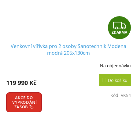
Z
ZDARMA
D
Venkovní vířivka pro 2 osoby Sanotechnik Modena
A
modrá 205x130cm
R
Na objednávku
Průměrné
hodnocení
M
produktu
Do košíku
119 990 Kč
je
A
4,0
z
Kód:
VK54
AKCE DO
5
VYPRODÁNÍ
hvězdiček.
ZÁSOB 🏷️