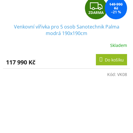
Z
149 990
Kč
–21 %
ZDARMA
D
Venkovní vířivka pro 5 osob Sanotechnik Palma
A
modrá 190x190cm
R
Skladem
M
Do košíku
117 990 Kč
A
Kód:
VK08