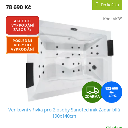
M
Do košíku
78 690 Kč
A
Kód:
VK35
AKCE DO
VYPRODÁNÍ
ZÁSOB 🏷️
POSLEDNÍ
KUSY DO
VYPRODÁNÍ
Z
132 600
Kč
–40 %
ZDARMA
D
Venkovní vířivka pro 2 osoby Sanotechnik Zadar bílá
A
190x140cm
R
Skladem