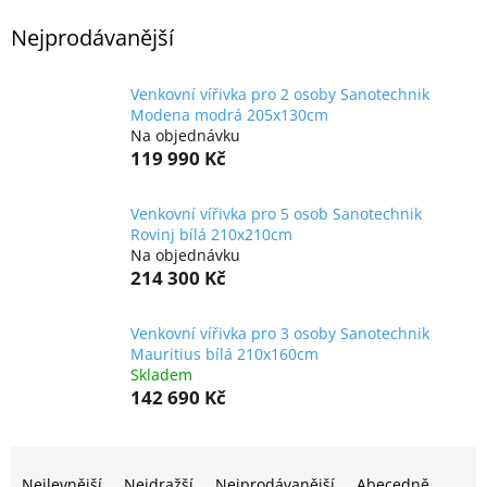
Nejprodávanější
Venkovní vířivka pro 2 osoby Sanotechnik
Modena modrá 205x130cm
Na objednávku
119 990 Kč
Venkovní vířivka pro 5 osob Sanotechnik
Rovinj bílá 210x210cm
Na objednávku
214 300 Kč
Venkovní vířivka pro 3 osoby Sanotechnik
Mauritius bílá 210x160cm
Skladem
142 690 Kč
Ř
a
Nejlevnější
Nejdražší
Nejprodávanější
Abecedně