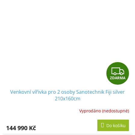
Z
ZDARMA
D
Venkovní vířivka pro 2 osoby Sanotechnik Fiji silver
A
210x160cm
R
Vyprodáno (nedostupné)
M
Do košíku
144 990 Kč
A