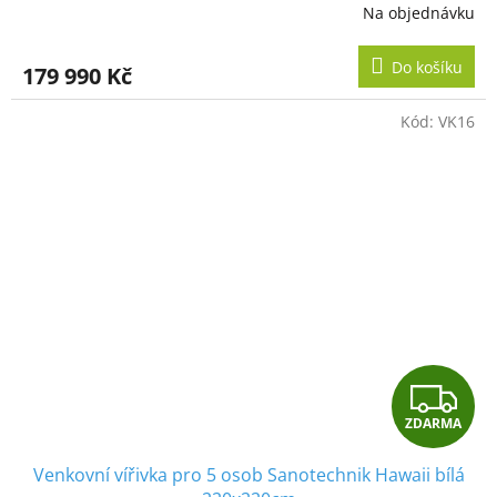
R
Na objednávku
M
Do košíku
179 990 Kč
A
Kód:
VK16
Z
ZDARMA
D
Venkovní vířivka pro 5 osob Sanotechnik Hawaii bílá
A