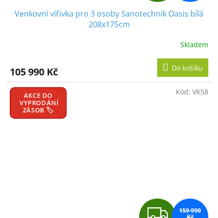
D
Venkovní vířivka pro 3 osoby Sanotechnik Oasis bílá
A
208x175cm
R
Skladem
M
Do košíku
105 990 Kč
A
Kód:
VK58
AKCE DO
VYPRODÁNÍ
ZÁSOB 🏷️
Z
159 990
Kč