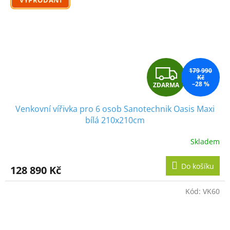
VYPRODÁNÍ
Z
179 990
Kč
–28 %
ZDARMA
D
Venkovní vířivka pro 6 osob Sanotechnik Oasis Maxi
A
bílá 210x210cm
R
Skladem
M
Do košíku
128 890 Kč
A
Kód:
VK60