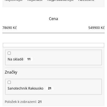
z
e
n
Cena
í
p
78690
Kč
549900
Kč
r
o
d
u
k
t
Na skladě
11
ů
Značky
Sanotechnik Rakousko
21
Položek k zobrazení:
21