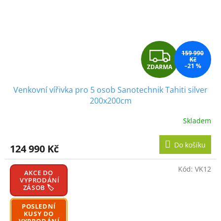
Z
159 990
Kč
–21 %
ZDARMA
D
Venkovní vířivka pro 5 osob Sanotechnik Tahiti silver
A
200x200cm
R
Skladem
M
Do košíku
124 990 Kč
A
Kód:
VK12
AKCE DO
VYPRODÁNÍ
ZÁSOB 🏷️
POSLEDNÍ
KUSY DO