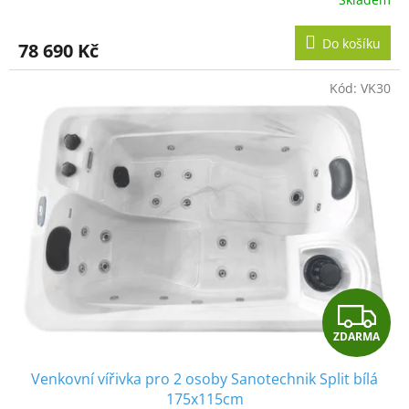
M
Do košíku
78 690 Kč
A
Kód:
VK30
Z
ZDARMA
D
Venkovní vířivka pro 2 osoby Sanotechnik Split bílá
A
175x115cm