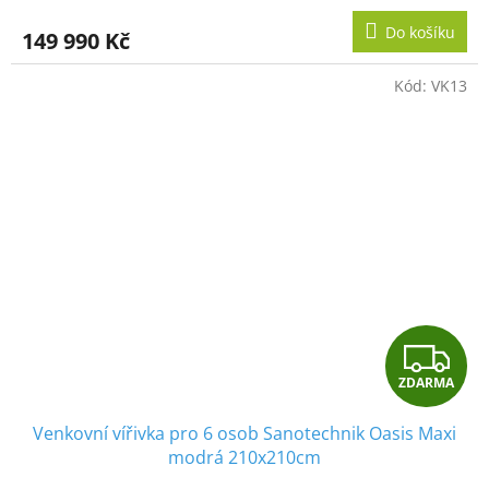
M
Do košíku
149 990 Kč
A
Kód:
VK13
Z
ZDARMA
D
Venkovní vířivka pro 6 osob Sanotechnik Oasis Maxi
A
modrá 210x210cm