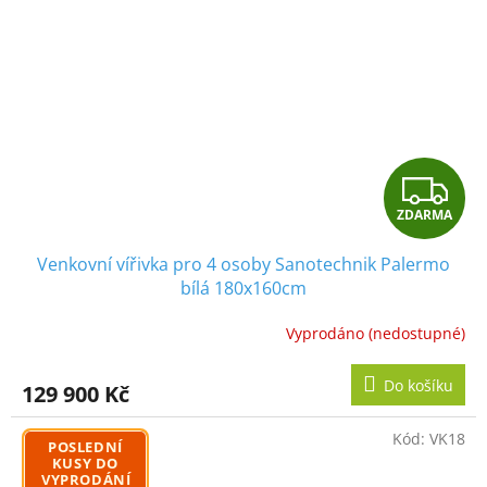
Z
ZDARMA
D
Venkovní vířivka pro 4 osoby Sanotechnik Palermo
A
bílá 180x160cm
R
Vyprodáno (nedostupné)
M
Do košíku
129 900 Kč
A
Kód:
VK18
POSLEDNÍ
KUSY DO
VYPRODÁNÍ