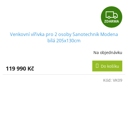
Z
ZDARMA
D
Venkovní vířivka pro 2 osoby Sanotechnik Modena
A
bílá 205x130cm
R
Na objednávku
Průměrné
hodnocení
M
produktu
Do košíku
119 990 Kč
je
A
5,0
z
Kód:
VK09
5
hvězdiček.