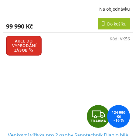
R
Na objednávku
M
Do košíku
99 990 Kč
A
Kód:
VK56
AKCE DO
VYPRODÁNÍ
ZÁSOB 🏷️
Z
124 990
Kč
–16 %
ZDARMA
D
Venkovní vířivka pro 2 osoby Sanotechnik Diablo bílá