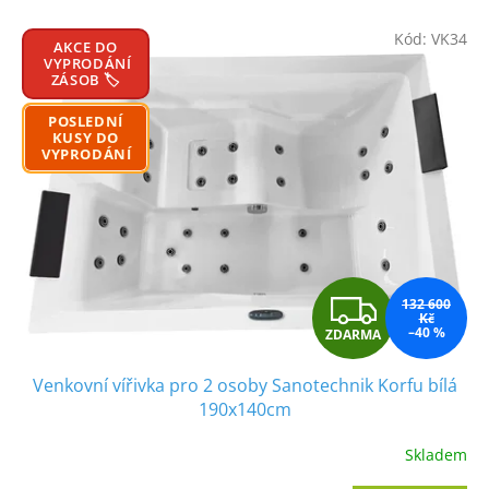
V
Kód:
VK34
ý
AKCE DO
VYPRODÁNÍ
p
ZÁSOB 🏷️
i
s
POSLEDNÍ
KUSY DO
p
VYPRODÁNÍ
r
o
d
u
k
t
Z
132 600
ů
Kč
–40 %
ZDARMA
D
Venkovní vířivka pro 2 osoby Sanotechnik Korfu bílá
A
190x140cm
R
Skladem