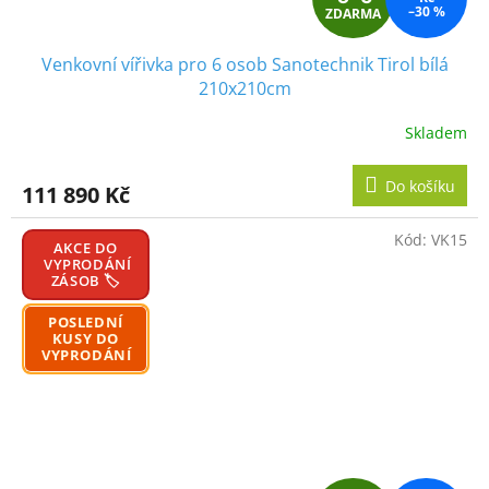
–30 %
ZDARMA
D
Venkovní vířivka pro 6 osob Sanotechnik Tirol bílá
A
210x210cm
R
Skladem
M
Do košíku
111 890 Kč
A
Kód:
VK15
AKCE DO
VYPRODÁNÍ
ZÁSOB 🏷️
POSLEDNÍ
KUSY DO
VYPRODÁNÍ