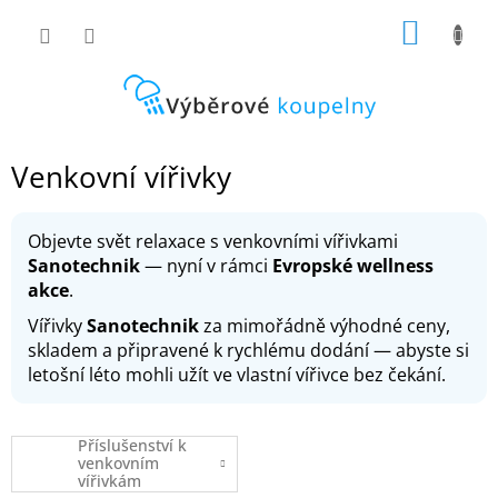
Přejít
NÁKUP
na
obsah
KOŠÍK
Venkovní vířivky
Objevte svět relaxace s venkovními vířivkami
Sanotechnik
— nyní v rámci
Evropské wellness
akce
.
Vířivky
Sanotechnik
za mimořádně výhodné ceny,
skladem a připravené k rychlému dodání — abyste si
letošní léto mohli užít ve vlastní vířivce bez čekání.
Příslušenství k
venkovním
vířivkám