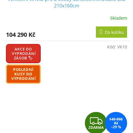
A
210x160cm
R
Skladem
M
Do košíku
104 290 Kč
A
Kód:
VK10
AKCE DO
VYPRODÁNÍ
ZÁSOB 🏷️
POSLEDNÍ
KUSY DO
VYPRODÁNÍ
Z
149 990
Kč
–29 %
ZDARMA