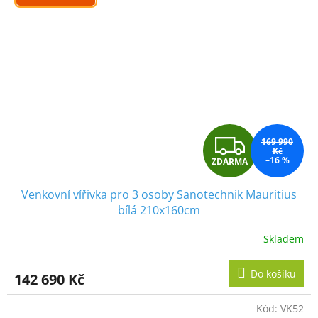
Z
169 990
Kč
–16 %
ZDARMA
D
Venkovní vířivka pro 3 osoby Sanotechnik Mauritius
A
bílá 210x160cm
R
Skladem
M
Do košíku
142 690 Kč
A
Kód:
VK52