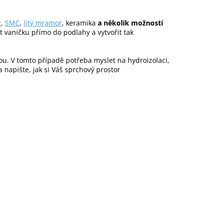
t
,
SMC
,
litý mramor
, keramika
a několik možností
t vaničku přímo do podlahy a vytvořit tak
ou. V tomto případě potřeba myslet na hydroizolaci,
 napište, jak si Váš sprchový prostor