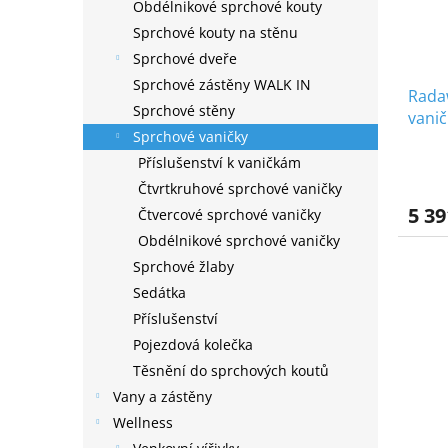
Obdélnikové sprchové kouty
Sprchové kouty na stěnu
Sprchové dveře
Sprchové zástěny WALK IN
Rada
Sprchové stěny
vanič
Sprchové vaničky
100x
Příslušenství k vaničkám
Čtvrtkruhové sprchové vaničky
5 39
Čtvercové sprchové vaničky
Obdélnikové sprchové vaničky
Sprchové žlaby
Sedátka
Příslušenství
Pojezdová kolečka
Těsnění do sprchových koutů
Vany a zástěny
Wellness