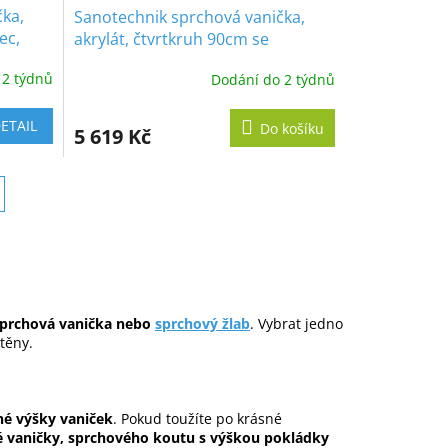
čka,
Sanotechnik sprchová vanička,
ec,
akrylát, čtvrtkruh 90cm se
sifonem, P29W
 2 týdnů
Dodání do 2 týdnů
ETAIL
Do košíku
5 619 Kč
sprchová vanička nebo
sprchový žlab
. Vybrat jedno
těny.
zné výšky vaniček
. Pokud toužíte po krásné
é vaničky, sprchového koutu s výškou pokládky