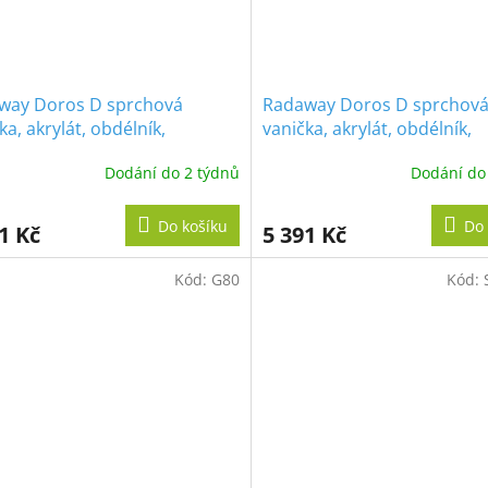
way Doros D sprchová
Radaway Doros D sprchov
ka, akrylát, obdélník,
vanička, akrylát, obdélník,
90cm
110x80cm
Dodání do 2 týdnů
Dodání do
Do košíku
Do 
1 Kč
5 391 Kč
Kód:
G80
Kód: