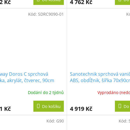
2 Kč
4 762 Kč
Kód:
SDRC9090-01
K
way Doros C sprchová
Sanotechnik sprchová vani
ka, akrylát, čtverec, 90cm
ABS, obdĺžnik, šířka 70x90c
sprchový kout TT790C
Dodání do 2 týdnů
Vyprodáno (ned
Do košíku
Do 
1 Kč
4 919 Kč
Kód:
G90
Kód: