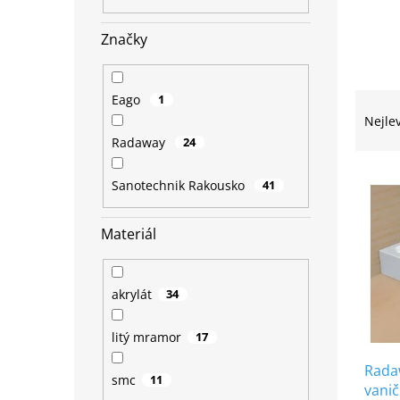
n
e
Značky
l
Ř
Eago
1
a
Nejle
z
Radaway
24
e
V
n
Sanotechnik Rakousko
41
ý
í
p
p
i
Materiál
r
s
o
p
d
r
u
akrylát
34
o
k
d
t
litý mramor
17
u
ů
Rada
k
smc
11
vanič
t