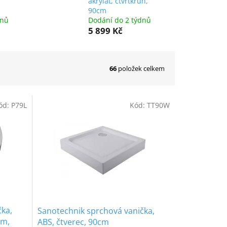
akrylát, čtvrtkruh,
90cm
dnů
Dodání do 2 týdnů
5 899 Kč
66
položek celkem
ód:
P79L
Kód:
TT90W
čka,
Sanotechnik sprchová vanička,
cm,
ABS, čtverec, 90cm