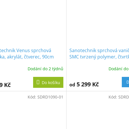
technik Venus sprchová
Sanotechnik sprchová vani
ka, akrylát, čtverec, 90cm
SMC tvrzený polymer, čtvrt
80cm, SC8080R
Dodání do 2 týdnů
Dodání do
D
Do košíku
5 299 Kč
9 Kč
od
Kód:
SDRD1090-01
Kód:
SDRD