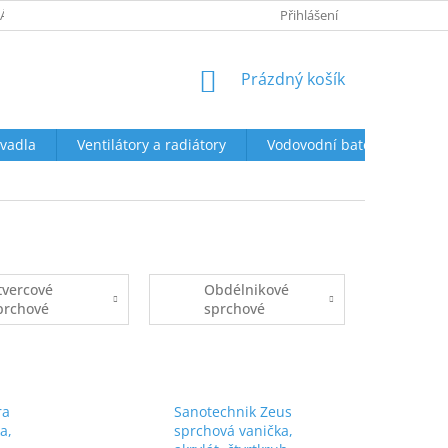
ÁCENÍ A REKLAMACE
OBCHODNÍ PODMÍNKY
Přihlášení
PODMÍNKY OCHR
NÁKUPNÍ
Prázdný košík
KOŠÍK
vadla
Ventilátory a radiátory
Vodovodní baterie a sprch
tvercové
Obdélnikové
prchové
sprchové
aničky
vaničky
ra
Sanotechnik Zeus
a,
sprchová vanička,