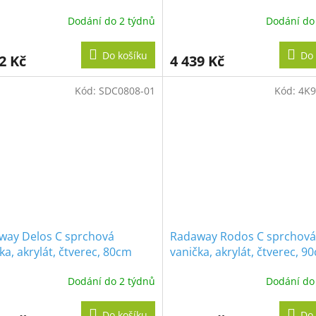
levá, pro sprchový kout T7
Dodání do 2 týdnů
Dodání do
Do košíku
Do 
2 Kč
4 439 Kč
Kód:
SDC0808-01
Kód:
4K9
way Delos C sprchová
Radaway Rodos C sprchová
ka, akrylát, čtverec, 80cm
vanička, akrylát, čtverec, 9
Dodání do 2 týdnů
Dodání do
Do košíku
Do 