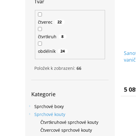
Tvar
čtverec
22
čtvrtkruh
8
obdélník
24
Sano
vanič
Položek k zobrazení:
66
5 08
Přeskočit
Kategorie
kategorie
Sprchové boxy
Sprchové kouty
Čtvrtkruhové sprchové kouty
Čtvercové sprchové kouty