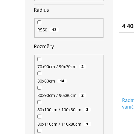
ů
Rádius
4 40
R550
13
Rozměry
70x90cm / 90x70cm
2
80x80cm
14
80x90cm / 90x80cm
2
Rada
vanič
80x100cm / 100x80cm
3
80x110cm / 110x80cm
1