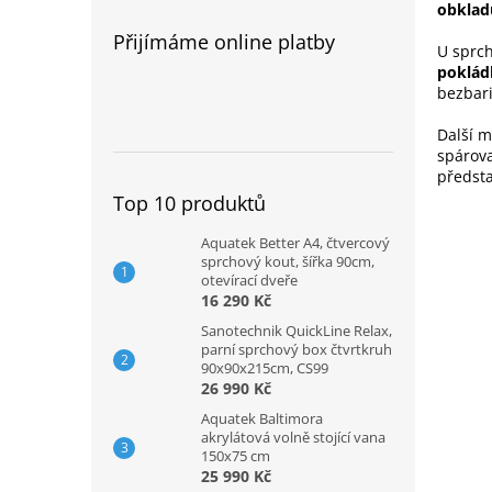
obklad
Přijímáme online platby
U sprc
poklád
bezbari
Další m
spárova
předsta
Top 10 produktů
Aquatek Better A4, čtvercový
sprchový kout, šířka 90cm,
otevírací dveře
16 290 Kč
Sanotechnik QuickLine Relax,
parní sprchový box čtvrtkruh
90x90x215cm, CS99
26 990 Kč
Aquatek Baltimora
akrylátová volně stojící vana
150x75 cm
25 990 Kč