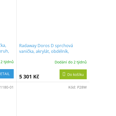
čka,
Radaway Doros D sprchová
kruh,
vanička, akrylát, obdélník,
90x80cm
 2 týdnů
Dodání do 2 týdnů
ETAIL
Do košíku
5 301 Kč
1180-01
Kód:
P28W