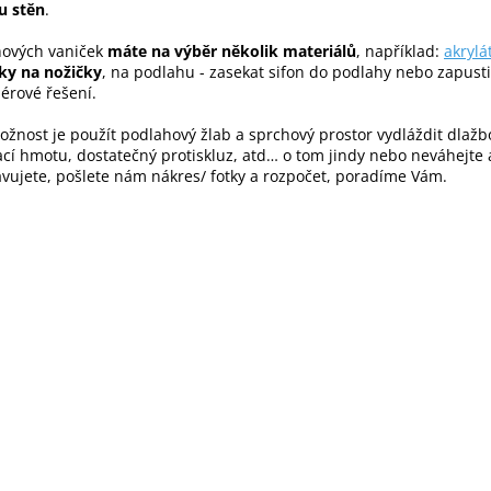
u stěn
.
y
v
hových vaniček
máte na výběr několik materiálů
, například:
akrylá
ý
ky na nožičky
, na podlahu - zasekat sifon do podlahy nebo zapusti
p
érové řešení.
i
s
ožnost je použít podlahový žlab a sprchový prostor vydláždit dlažb
u
cí hmotu, dostatečný protiskluz, atd… o tom jindy nebo neváhejte a
vujete, pošlete nám nákres/ fotky a rozpočet, poradíme Vám.