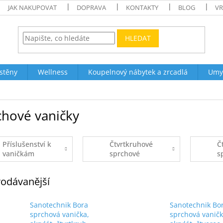
JAK NAKUPOVAT
DOPRAVA
KONTAKTY
BLOG
VR
HLEDAT
stěny
Wellness
Koupelnový nábytek a zrcadlá
Umy
chové vaničky
Příslušenství k
Čtvrtkruhové
Č
vaničkám
sprchové
s
vaničky
v
odávanější
Sanotechnik Bora
Sanotechnik Bo
sprchová vanička,
sprchová vaničk