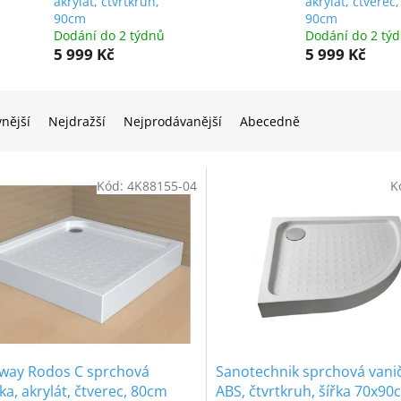
akrylát, čtvrtkruh,
akrylát, čtverec,
90cm
90cm
Dodání do 2 týdnů
Dodání do 2 tý
5 999 Kč
5 999 Kč
vnější
Nejdražší
Nejprodávanější
Abecedně
Kód:
4K88155-04
K
way Rodos C sprchová
Sanotechnik sprchová vani
ka, akrylát, čtverec, 80cm
ABS, čtvrtkruh, šířka 70x90