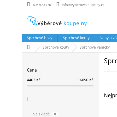
Přejít
605 570 770
info@vyberovekoupelny.cz
na
obsah
Sprchové boxy
Sprchové kouty
Vany a zá
Domů
Sprchové kouty
Sprchové vaničky
P
Spr
o
s
Cena
t
r
4402
Kč
16090
Kč
a
n
Nejpr
n
í
p
a
Na skladě
0