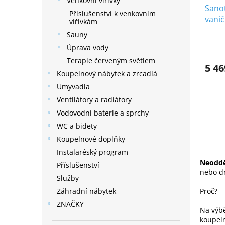
Venkovní vířivky
Sano
Příslušenství k venkovním
vanič
vířivkám
Sauny
Úprava vody
Terapie červeným světlem
5 46
Koupelnový nábytek a zrcadlá
Umyvadla
Ventilátory a radiátory
Vodovodní baterie a sprchy
WC a bidety
Koupelnové doplňky
Instalaréský program
Neoddě
Příslušenství
nebo dr
Služby
Proč?
Záhradní nábytek
ZNAČKY
Na výbě
koupel