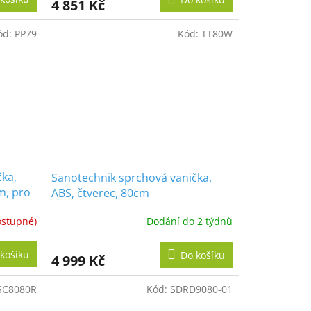
4 851 Kč
ód:
PP79
Kód:
TT80W
čka,
Sanotechnik sprchová vanička,
m, pro
ABS, čtverec, 80cm
ostupné)
Dodání do 2 týdnů
košíku
Do košíku
4 999 Kč
SC8080R
Kód:
SDRD9080-01