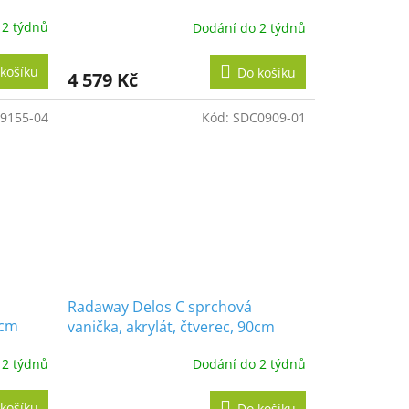
90C
 2 týdnů
Dodání do 2 týdnů
košíku
Do košíku
4 579 Kč
9155-04
Kód:
SDC0909-01
Radaway Delos C sprchová
0cm
vanička, akrylát, čtverec, 90cm
 2 týdnů
Dodání do 2 týdnů
košíku
Do košíku