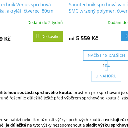
technik Venus sprchová
Sanotechnik sprchová vani
ka, akrylát, čtverec, 80cm
SMC tvrzený polymer, čtver
80cm, SC8080S
Dodání do 2 týdnů
Dodání do
D
Do košíku
5 559 Kč
9 Kč
od
NAČÍST 18 DALŠÍCH
S
1
4
t
O
r
v
NAHORU
á
l
n
á
k
d
o
litelnou součástí sprchového koutu
, prostoru pro sprchování
je 
a
v
uhé řešení je důležité ještě před výběrem sprchového koutu či zás
c
á
í
n
p
í
r
r se nabízí několik možností výšky sprchových koutů a
existují rů
v
ně,
je důležité
na tyto výšky nezapomenout a
sladit výšku sprchov
k