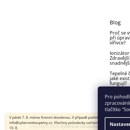
p
a
t
Blog
í
Proč se 
při úprav
vířivce?
Ionizátor
Zdravější
snadnějš
Tepelné č
jaké exist
fungují?
Plíseň v
Pro pohodl
ve vířivce:
zpracováním
vyhnout a
tlačítko "S
V pátek 7. 8. máme firemní dovolenou. V případě potřeby nám napište na
info@vyberovekoupelny.cz. Všechny požadavky začneme vyřizovat v pondě
Nastave
Copyright 2026
Výběrové Koupelny
. Všechna práva
10. 8.