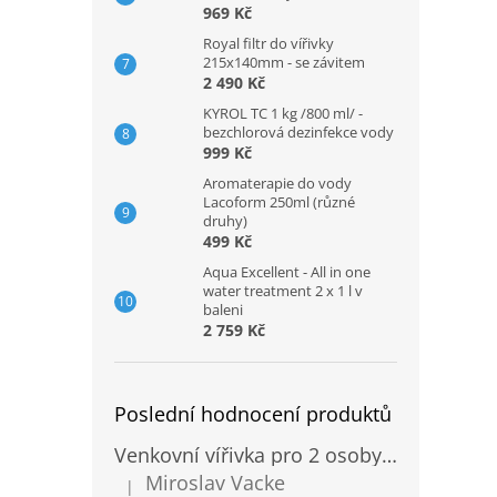
969 Kč
Royal filtr do vířivky
215x140mm - se závitem
2 490 Kč
KYROL TC 1 kg /800 ml/ -
bezchlorová dezinfekce vody
999 Kč
Aromaterapie do vody
Lacoform 250ml (různé
druhy)
499 Kč
Aqua Excellent - All in one
water treatment 2 x 1 l v
baleni
2 759 Kč
Poslední hodnocení produktů
Venkovní vířivka pro 2 osoby Sanotechnik Modena modrá 205x130cm
Miroslav Vacke
|
Hodnocení produktu je 3 z 5 hvězdiček.