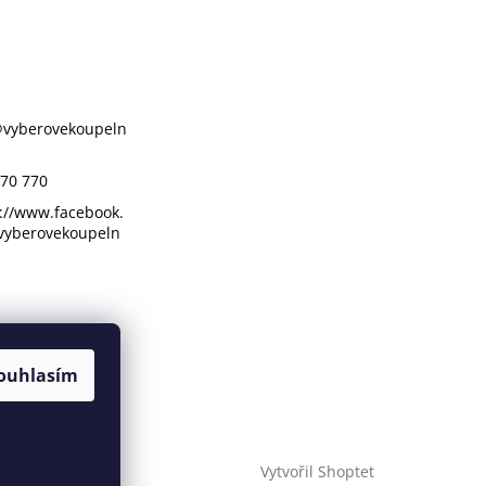
@
vyberovekoupeln
70 770
://www.facebook.
vyberovekoupeln
ouhlasím
Vytvořil Shoptet