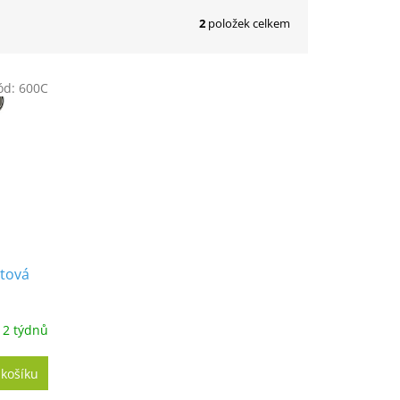
2
položek celkem
ód:
600C
etová
 2 týdnů
 košíku