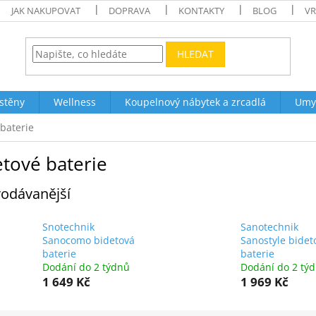
JAK NAKUPOVAT
DOPRAVA
KONTAKTY
BLOG
VR
HLEDAT
stěny
Wellness
Koupelnový nábytek a zrcadlá
Umy
baterie
etové baterie
odávanější
Snotechnik
Sanotechnik
Sanocomo bidetová
Sanostyle bidet
baterie
baterie
Dodání do 2 týdnů
Dodání do 2 tý
1 649 Kč
1 969 Kč