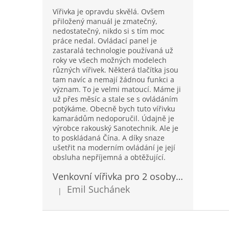
Vířivka je opravdu skvělá. Ovšem
přiložený manuál je zmatečný,
nedostatečný, nikdo si s tím moc
práce nedal. Ovládací panel je
zastaralá technologie používaná už
roky ve všech možných modelech
různých vířivek. Některá tlačítka jsou
tam navíc a nemají žádnou funkci a
význam. To je velmi matoucí. Máme ji
už přes měsíc a stale se s ovládáním
potýkáme. Obecně bych tuto vířivku
kamarádům nedoporučil. Údajně je
výrobce rakouský Sanotechnik. Ale je
to poskládaná Čína. A díky snaze
ušetřit na moderním ovládání je její
obsluha nepříjemná a obtěžující.
Venkovní vířivka pro 2 osoby Sanotechnik Modena modrá 205x130cm
Emil Suchánek
|
Hodnocení produktu je 5 z 5 hvězdiček.
Z
á