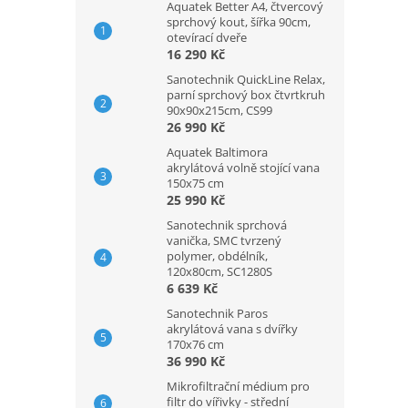
Aquatek Better A4, čtvercový
sprchový kout, šířka 90cm,
otevírací dveře
16 290 Kč
Sanotechnik QuickLine Relax,
parní sprchový box čtvrtkruh
90x90x215cm, CS99
26 990 Kč
Aquatek Baltimora
akrylátová volně stojící vana
150x75 cm
25 990 Kč
Sanotechnik sprchová
vanička, SMC tvrzený
polymer, obdélník,
120x80cm, SC1280S
6 639 Kč
Sanotechnik Paros
akrylátová vana s dvířky
170x76 cm
36 990 Kč
Mikrofiltrační médium pro
filtr do vířivky - střední