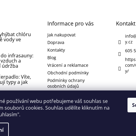
Informace pro vás
Kontakt
vyhýbat chlóru
Jak nakupovat
info
ě vody ve
y.cz
Doprava
Kontakty
605 5
 do infrasauny:
Blog
https
 vzduch a
Vrácení a reklamace
com/
í údržba
y/
Obchodní podmínky
erpadlo: Víte,
Podmínky ochrany
ují typy a jak
osobních údajů
 koupelně nebo
né používání webu potřebujeme váš souhlas se
 jak se jí
S
 souborů cookies. Souhlas udělíte kliknutím na
 odstranit ji?
ouhlasím".
lí
ní
 vyhrazena.