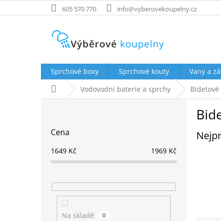
Přejít
605 570 770
info@vyberovekoupelny.cz
na
obsah
Sprchové boxy
Sprchové kouty
Vany a zá
Domů
Vodovodní baterie a sprchy
Bidetové 
P
Bid
o
s
Cena
Nejpr
t
r
1649
Kč
1969
Kč
a
n
n
í
p
a
Na skladě
0