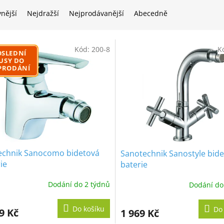
vnější
Nejdražší
Nejprodávanější
Abecedně
Kód:
200-8
K
OSLEDNÍ
USY DO
PRODÁNÍ
echnik Sanocomo bidetová
Sanotechnik Sanostyle bid
ie
baterie
Dodání do 2 týdnů
Dodání do
Do košíku
Do
9 Kč
1 969 Kč