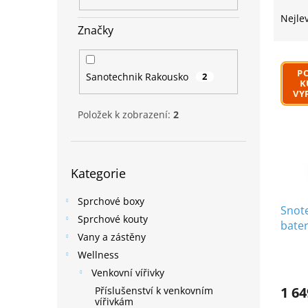
Ř
n
a
e
Nejle
z
Značky
l
e
n
V
P
í
Sanotechnik Rakousko
2
K
ý
p
VY
p
r
Položek k zobrazení:
2
i
o
s
d
p
u
Přeskočit
r
k
Kategorie
kategorie
o
t
d
ů
Sprchové boxy
u
Snot
Sprchové kouty
k
bater
Vany a zástěny
t
ů
Wellness
Venkovní vířivky
1 64
Příslušenství k venkovním
vířivkám