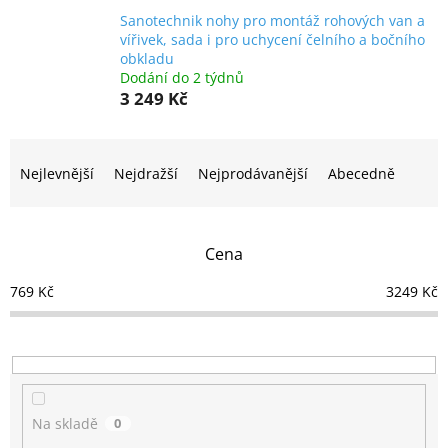
Sanotechnik nohy pro montáž rohových van a
vířivek, sada i pro uchycení čelního a bočního
obkladu
Dodání do 2 týdnů
3 249 Kč
Ř
a
Nejlevnější
Nejdražší
Nejprodávanější
Abecedně
z
e
n
Cena
í
p
769
Kč
3249
Kč
r
o
d
u
k
t
Na skladě
0
ů