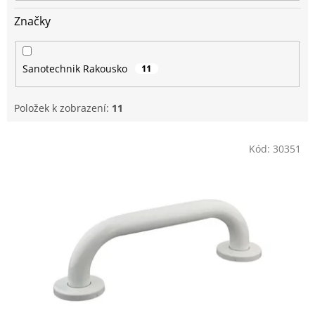
Značky
Sanotechnik Rakousko
11
Položek k zobrazení:
11
V
Kód:
30351
ý
p
i
s
p
r
o
d
u
k
t