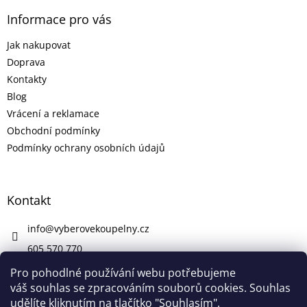
u
Informace pro vás
Jak nakupovat
Doprava
Kontakty
Blog
Vrácení a reklamace
Obchodní podmínky
Podmínky ochrany osobních údajů
Kontakt
info
@
vyberovekoupelny.cz
605 570 770
https://www.facebook.com/vyberovekoupelny/
Pro pohodlné používání webu potřebujeme
váš souhlas se zpracováním souborů cookies. Souhlas
udělíte kliknutím na tlačítko "Souhlasím".