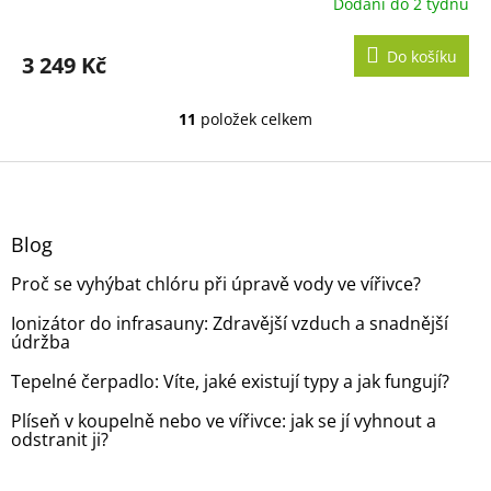
Dodání do 2 týdnů
Do košíku
3 249 Kč
11
položek celkem
O
v
l
Z
á
á
d
p
a
a
Blog
c
t
í
Proč se vyhýbat chlóru při úpravě vody ve vířivce?
í
p
r
Ionizátor do infrasauny: Zdravější vzduch a snadnější
v
údržba
k
y
Tepelné čerpadlo: Víte, jaké existují typy a jak fungují?
v
ý
Plíseň v koupelně nebo ve vířivce: jak se jí vyhnout a
p
odstranit ji?
i
s