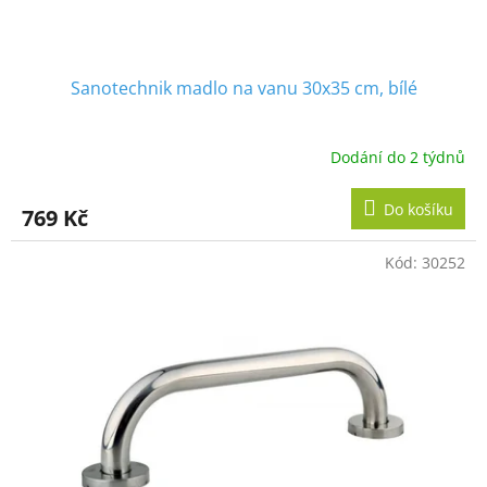
ů
Sanotechnik madlo na vanu 30x35 cm, bílé
Dodání do 2 týdnů
Do košíku
769 Kč
Kód:
30252