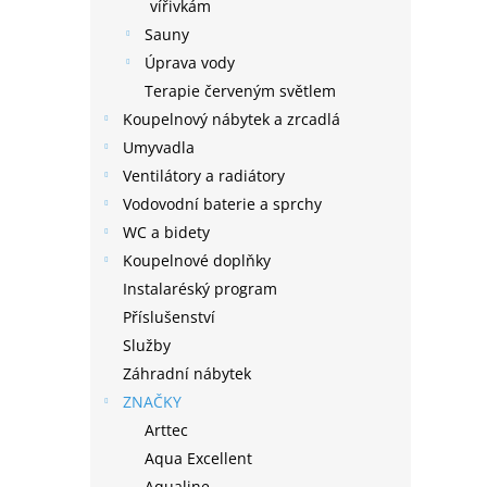
n
vířivkám
e
Sauny
l
Úprava vody
Terapie červeným světlem
Koupelnový nábytek a zrcadlá
Umyvadla
Ventilátory a radiátory
Vodovodní baterie a sprchy
WC a bidety
Koupelnové doplňky
Instalaréský program
Příslušenství
Služby
Záhradní nábytek
ZNAČKY
Arttec
Aqua Excellent
Aqualine