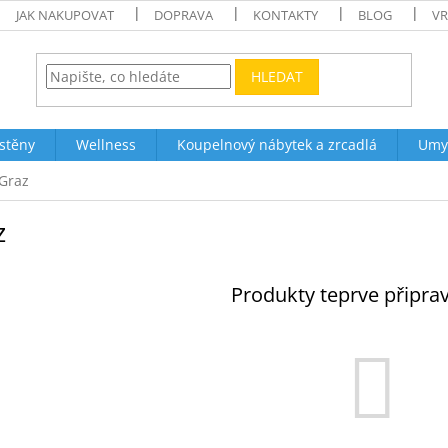
JAK NAKUPOVAT
DOPRAVA
KONTAKTY
BLOG
VR
HLEDAT
stěny
Wellness
Koupelnový nábytek a zrcadlá
Umy
Graz
z
Produkty teprve připra