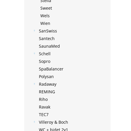
Stella
Sweet
Wels
Wien
SanSwiss
Santech
SaunaMed
Schell
Sopro
SpaBalancer
Polysan
Radaway
REMING
Riho
Ravak
TEC7
Villeroy & Boch
WC + bidet 2v1