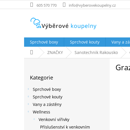
Přejít
605 570 770
info@vyberovekoupelny.cz
na
obsah
Sprchové boxy
Sprchové kouty
Vany a zá
Domů
ZNAČKY
Sanotechnik Rakousko
P
Gra
o
Přeskočit
s
Kategorie
kategorie
t
r
Sprchové boxy
a
Sprchové kouty
n
Vany a zástěny
n
í
Wellness
p
Venkovní vířivky
a
Příslušenství k venkovním