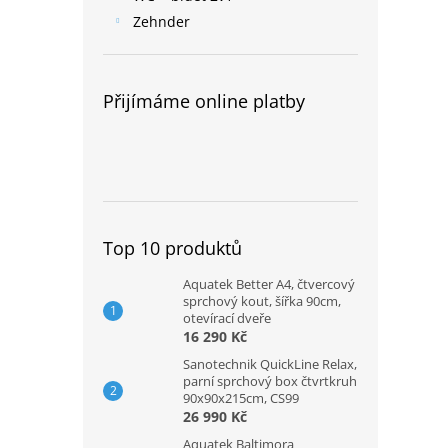
Zehnder
Přijímáme online platby
Top 10 produktů
Aquatek Better A4, čtvercový
sprchový kout, šířka 90cm,
otevírací dveře
16 290 Kč
Sanotechnik QuickLine Relax,
parní sprchový box čtvrtkruh
90x90x215cm, CS99
26 990 Kč
Aquatek Baltimora