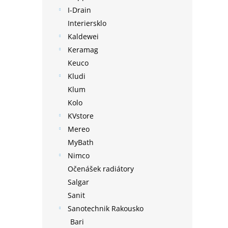
I-Drain
Interiersklo
Kaldewei
Keramag
Keuco
Kludi
Klum
Kolo
KVstore
Mereo
MyBath
Nimco
Očenášek radiátory
Salgar
Sanit
Sanotechnik Rakousko
Bari