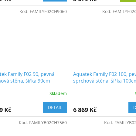
Kód:
FAMILYF02CH9060
Kód:
FAMILYF02
ek Family F02 90, pevná
Aquatek Family F02 100, pe
ová stěna, šířka 90cm
sprchová stěna, šířka 100c
Skladem
DETAIL
D
9 Kč
6 869 Kč
Kód:
FAMILYB02CH7560
Kód:
FAMILYB0