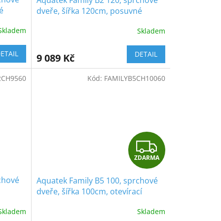
é
dveře, šířka 120cm, posuvné
Skladem
Skladem
ETAIL
DETAIL
9 089 Kč
2CH9560
Kód:
FAMILYB5CH10060
Z
ZDARMA
D
chové
Aquatek Family B5 100, sprchové
A
dveře, šířka 100cm, otevírací
R
Skladem
Skladem