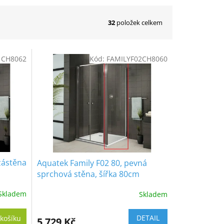
32
položek celkem
1CH8062
Kód:
FAMILYF02CH8060
zástěna
Aquatek Family F02 80, pevná
sprchová stěna, šířka 80cm
Skladem
Skladem
DETAIL
košíku
5 729 Kč