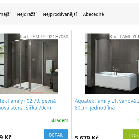
vnější
Nejdražší
Nejprodávanější
Abecedně
Kód:
FAMILYF02CH7060
Kód:
FAMILYL
ek Family F02 70, pevná
Aquatek Family L1, vanová 
ová stěna, šířka 70cm
80cm, jednodílná
Skladem
DETAIL
Do 
9 Kč
5 679 Kč