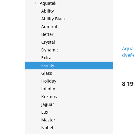
Aquatek
Ability
Ability Black
Admiral
Better
Crystal
Aquat
Dynamic
dveře
Extra
dvouk
Family
Glass
Holiday
8 19
Infinity
Kozmos
Jaguar
Lux
Master
Nobel