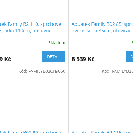
ek Family B2 110, sprchové
Aquatek Family B02 85, spr
, šířka 110cm, posuvné
dveře, šířka 85cm, otevírací
dvoukřídlé
Skladem
DETAIL
D
9 Kč
8 539 Kč
Kód:
FAMILYB02CH9060
Kód:
FAMILYB2
ek Family B02 90, sprchové
Aquatek Family B2 115, spr