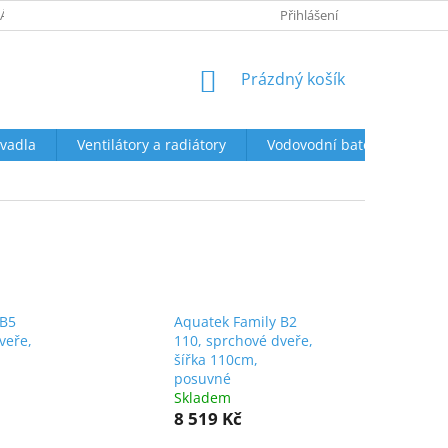
ÁCENÍ A REKLAMACE
OBCHODNÍ PODMÍNKY
Přihlášení
PODMÍNKY OCHR
NÁKUPNÍ
Prázdný košík
KOŠÍK
vadla
Ventilátory a radiátory
Vodovodní baterie a sprch
 B5
Aquatek Family B2
veře,
110, sprchové dveře,
šířka 110cm,
posuvné
Skladem
8 519 Kč