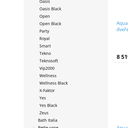
Oasis
Oasis Black
Open
Aquat
Open Black
dveře
Party
Royal
Smart
Tekno
8 51
Teknosoft
Vip2000
Wellness
Wellness Black
X-Faktor
Yes
Yes Black
Zeus
Bath Italia
Aquat
Bette vane