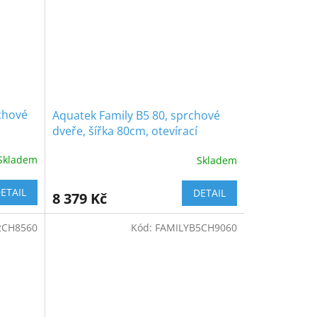
chové
Aquatek Family B5 80, sprchové
dveře, šířka 80cm, otevírací
Skladem
Skladem
ETAIL
DETAIL
8 379 Kč
2CH8560
Kód:
FAMILYB5CH9060