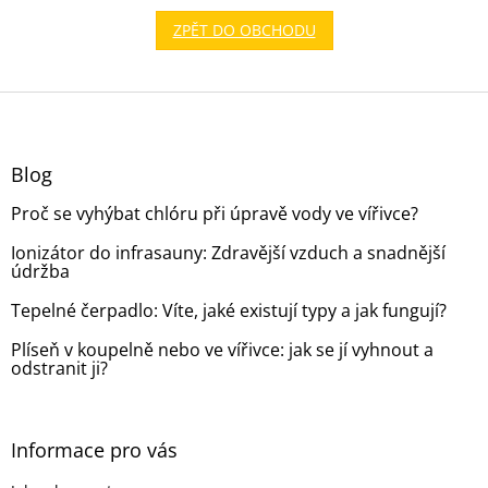
ZPĚT DO OBCHODU
Z
á
p
a
Blog
t
Proč se vyhýbat chlóru při úpravě vody ve vířivce?
í
Ionizátor do infrasauny: Zdravější vzduch a snadnější
údržba
Tepelné čerpadlo: Víte, jaké existují typy a jak fungují?
Plíseň v koupelně nebo ve vířivce: jak se jí vyhnout a
odstranit ji?
Informace pro vás