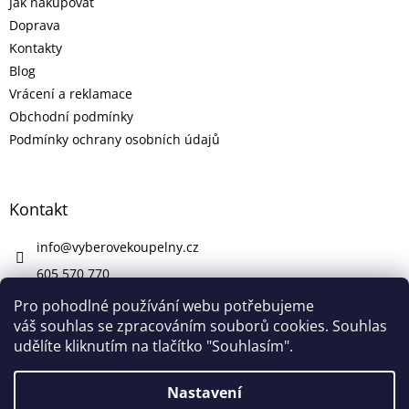
Jak nakupovat
Doprava
Kontakty
Blog
Vrácení a reklamace
Obchodní podmínky
Podmínky ochrany osobních údajů
Kontakt
info
@
vyberovekoupelny.cz
605 570 770
https://www.facebook.com/vyberovekoupelny/
Pro pohodlné používání webu potřebujeme
váš souhlas se zpracováním souborů cookies. Souhlas
udělíte kliknutím na tlačítko "Souhlasím".
Vytvořil Shoptet
Nastavení