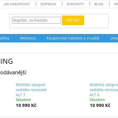
JAK NAKUPOVAT
DOPRAVA
KONTAKTY
BLOG
VR
HLEDAT
stěny
Wellness
Koupelnový nábytek a zrcadlá
Umy
ING
odávanější
REMING sklopné
REMING sklopn
sedátko nerezové
sedátko nerezo
ALT 7
ALT 6
Skladem
Skladem
10 990 Kč
10 990 Kč