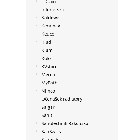
I-Drain
Interiersklo
Kaldewei
Keramag
Keuco
Kludi
Klum
Kolo
KVstore
Mereo
MyBath
Nimco
Očenášek radiátory
Salgar
Sanit
Sanotechnik Rakousko
SanSwiss
Santech