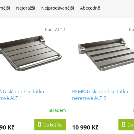
vnější
Nejdražší
Nejprodávanější
Abecedně
Kód:
ALT 1
Kó
NG sklopné sedátko
REMING sklopné sedátko
zové ALT 1
nerezové ALT 2
Skladem
Do košíku
Do 
90 Kč
10 990 Kč