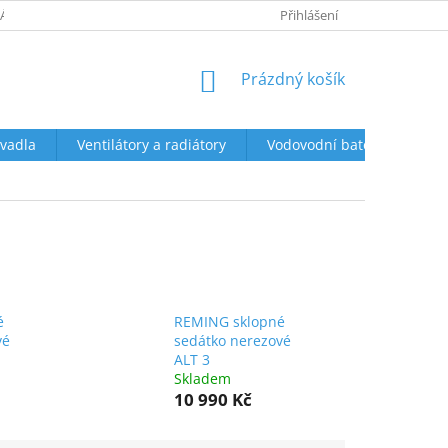
ÁCENÍ A REKLAMACE
OBCHODNÍ PODMÍNKY
Přihlášení
PODMÍNKY OCHR
NÁKUPNÍ
Prázdný košík
KOŠÍK
vadla
Ventilátory a radiátory
Vodovodní baterie a sprch
é
REMING sklopné
vé
sedátko nerezové
ALT 3
Skladem
10 990 Kč