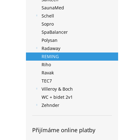
SaunaMed
Schell
Sopro
SpaBalancer
Polysan
Radaway
REMING
Riho
Ravak
TEC7
Villeroy & Boch
WC + bidet 2v1
Zehnder
Přijímáme online platby