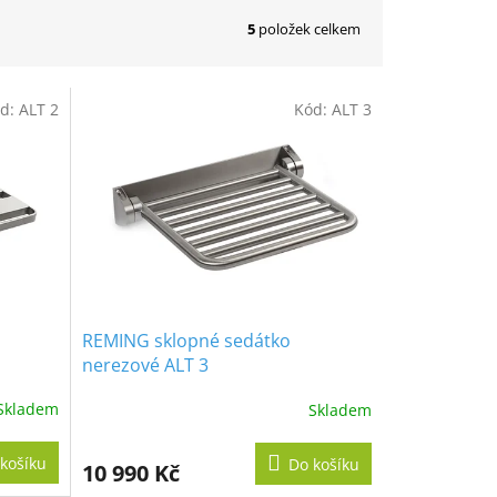
5
položek celkem
d:
ALT 2
Kód:
ALT 3
REMING sklopné sedátko
nerezové ALT 3
Skladem
Skladem
košíku
Do košíku
10 990 Kč