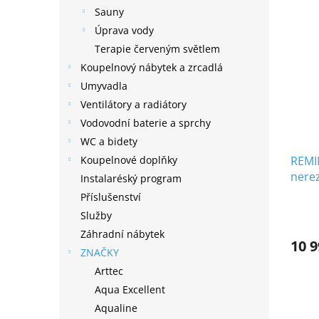
Sauny
Úprava vody
Terapie červeným světlem
Koupelnový nábytek a zrcadlá
Umyvadla
Ventilátory a radiátory
Vodovodní baterie a sprchy
WC a bidety
REMI
Koupelnové doplňky
nere
Instalaréský program
Příslušenství
Služby
Záhradní nábytek
10 9
ZNAČKY
Arttec
Aqua Excellent
Aqualine