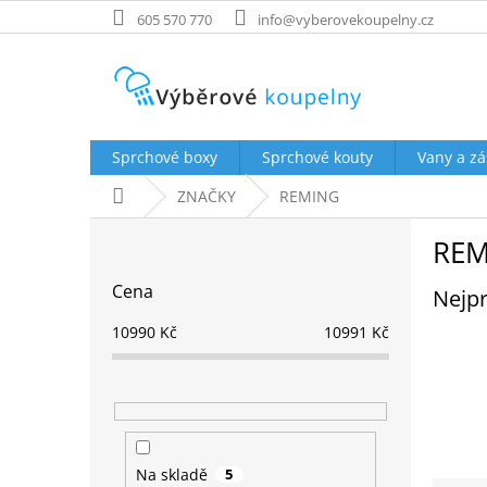
Přejít
605 570 770
info@vyberovekoupelny.cz
na
obsah
Sprchové boxy
Sprchové kouty
Vany a zá
Domů
ZNAČKY
REMING
P
REM
o
s
Cena
Nejpr
t
r
10990
Kč
10991
Kč
a
n
n
í
p
a
Na skladě
5