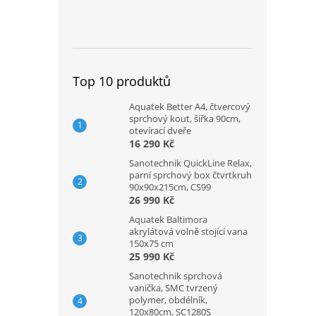
Top 10 produktů
Aquatek Better A4, čtvercový
sprchový kout, šířka 90cm,
otevírací dveře
16 290 Kč
Sanotechnik QuickLine Relax,
parní sprchový box čtvrtkruh
90x90x215cm, CS99
26 990 Kč
Aquatek Baltimora
akrylátová volně stojící vana
150x75 cm
25 990 Kč
Sanotechnik sprchová
vanička, SMC tvrzený
polymer, obdélník,
120x80cm, SC1280S