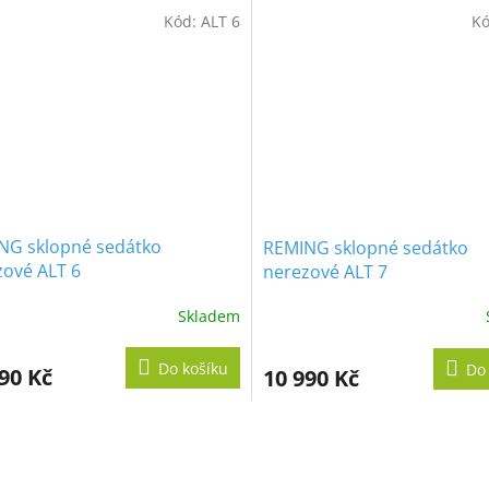
Kód:
ALT 6
K
NG sklopné sedátko
REMING sklopné sedátko
zové ALT 6
nerezové ALT 7
Skladem
Do košíku
Do
90 Kč
10 990 Kč
O
v
l