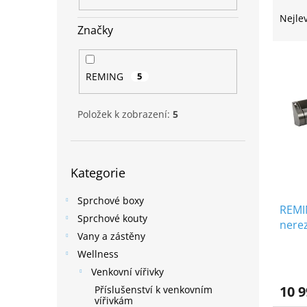
Ř
n
a
e
Nejle
z
Značky
l
e
V
n
ý
í
REMING
5
p
p
i
r
Položek k zobrazení:
5
s
o
p
d
r
u
Přeskočit
o
k
Kategorie
kategorie
d
t
u
ů
Sprchové boxy
REMI
k
Sprchové kouty
nere
t
Vany a zástěny
ů
Wellness
Venkovní vířivky
10 9
Příslušenství k venkovním
vířivkám