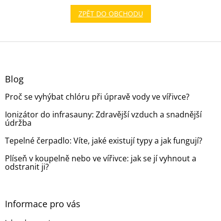
ZPĚT DO OBCHODU
Z
á
p
a
Blog
t
Proč se vyhýbat chlóru při úpravě vody ve vířivce?
í
Ionizátor do infrasauny: Zdravější vzduch a snadnější
údržba
Tepelné čerpadlo: Víte, jaké existují typy a jak fungují?
Plíseň v koupelně nebo ve vířivce: jak se jí vyhnout a
odstranit ji?
Informace pro vás