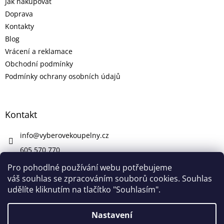
Jak nakupovat
Doprava
Kontakty
Blog
Vrácení a reklamace
Obchodní podmínky
Podmínky ochrany osobních údajů
Kontakt
info
@
vyberovekoupelny.cz
605 570 770
https://www.facebook.com/vyberovekoupelny/
Pro pohodlné používání webu potřebujeme
váš souhlas se zpracováním souborů cookies. Souhlas
udělíte kliknutím na tlačítko "Souhlasím".
Vytvořil Shoptet
Nastavení