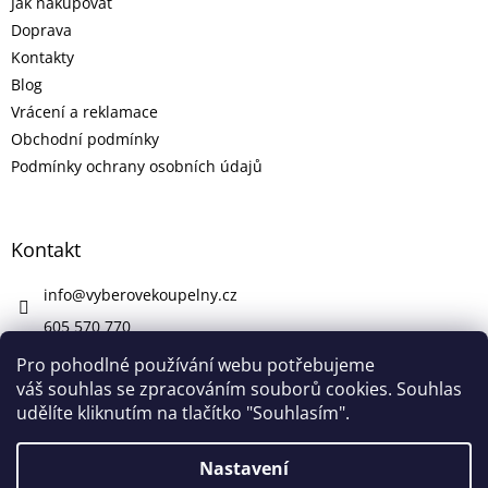
Jak nakupovat
Doprava
Kontakty
Blog
Vrácení a reklamace
Obchodní podmínky
Podmínky ochrany osobních údajů
Kontakt
info
@
vyberovekoupelny.cz
605 570 770
https://www.facebook.com/vyberovekoupelny/
Pro pohodlné používání webu potřebujeme
váš souhlas se zpracováním souborů cookies. Souhlas
udělíte kliknutím na tlačítko "Souhlasím".
Vytvořil Shoptet
Nastavení