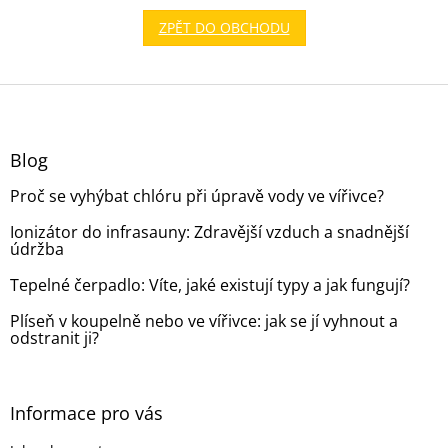
ZPĚT DO OBCHODU
Z
á
p
a
Blog
t
Proč se vyhýbat chlóru při úpravě vody ve vířivce?
í
Ionizátor do infrasauny: Zdravější vzduch a snadnější
údržba
Tepelné čerpadlo: Víte, jaké existují typy a jak fungují?
Plíseň v koupelně nebo ve vířivce: jak se jí vyhnout a
odstranit ji?
Informace pro vás