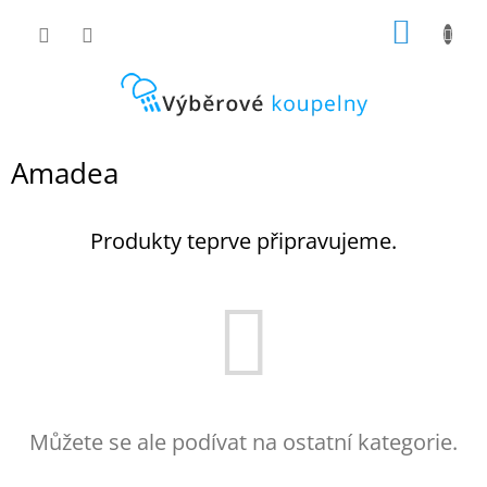
Přejít
NÁKUP
na
obsah
KOŠÍK
Amadea
Produkty teprve připravujeme.
Můžete se ale podívat na ostatní kategorie.