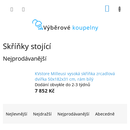
Přejít
NÁKUP
na
obsah
KOŠÍK
Skříňky stojící
Nejprodávanější
KVstore Milleusi vysoká skříňka zrcadlová
dvířka 50x182x31 cm, rám bílý
Dodání obvykle do 2-3 týdnů
7 852 Kč
Ř
a
Nejlevnější
Nejdražší
Nejprodávanější
Abecedně
z
e