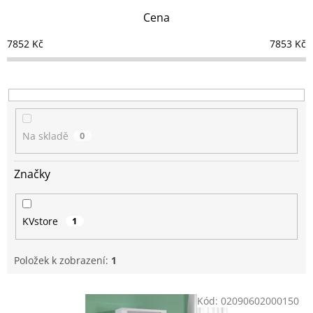
n
Cena
í
p
7852
Kč
7853
Kč
r
o
d
u
k
t
Na skladě
0
ů
Značky
KVstore
1
Položek k zobrazení:
1
V
Kód:
02090602000150
ý