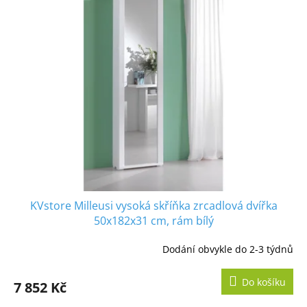
p
i
s
p
r
o
d
u
k
t
ů
KVstore Milleusi vysoká skříňka zrcadlová dvířka
50x182x31 cm, rám bílý
Dodání obvykle do 2-3 týdnů
Do košíku
7 852 Kč