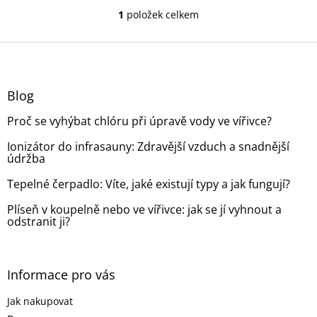
1
položek celkem
O
v
l
Z
á
á
d
p
a
a
Blog
c
t
í
Proč se vyhýbat chlóru při úpravě vody ve vířivce?
í
p
r
Ionizátor do infrasauny: Zdravější vzduch a snadnější
v
údržba
k
y
Tepelné čerpadlo: Víte, jaké existují typy a jak fungují?
v
ý
Plíseň v koupelně nebo ve vířivce: jak se jí vyhnout a
p
odstranit ji?
i
s
u
Informace pro vás
Jak nakupovat