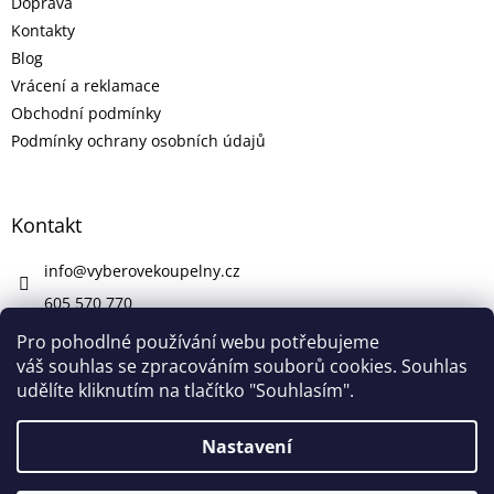
Doprava
Kontakty
Blog
Vrácení a reklamace
Obchodní podmínky
Podmínky ochrany osobních údajů
Kontakt
info
@
vyberovekoupelny.cz
605 570 770
https://www.facebook.com/vyberovekoupelny/
Pro pohodlné používání webu potřebujeme
váš souhlas se zpracováním souborů cookies. Souhlas
udělíte kliknutím na tlačítko "Souhlasím".
Vytvořil Shoptet
Nastavení
V pátek 7. 8. máme firemní dovolenou. V případě potřeby nám