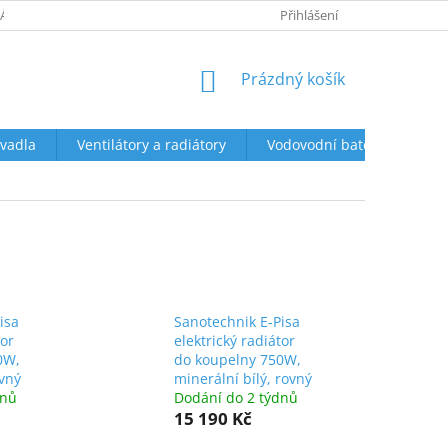
ÁCENÍ A REKLAMACE
OBCHODNÍ PODMÍNKY
Přihlášení
PODMÍNKY OCHR
NÁKUPNÍ
Prázdný košík
KOŠÍK
vadla
Ventilátory a radiátory
Vodovodní baterie a sprch
isa
Sanotechnik E-Pisa
tor
elektrický radiátor
0W,
do koupelny 750W,
vný
minerální bílý, rovný
dnů
Dodání do 2 týdnů
15 190 Kč