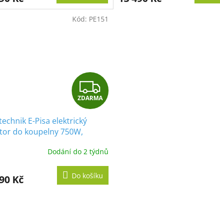
A
Kód:
PE151
Z
ZDARMA
D
echnik E-Pisa elektrický
A
átor do koupelny 750W,
ální bílý, rovný
R
Dodání do 2 týdnů
M
Do košíku
90 Kč
A
O
v