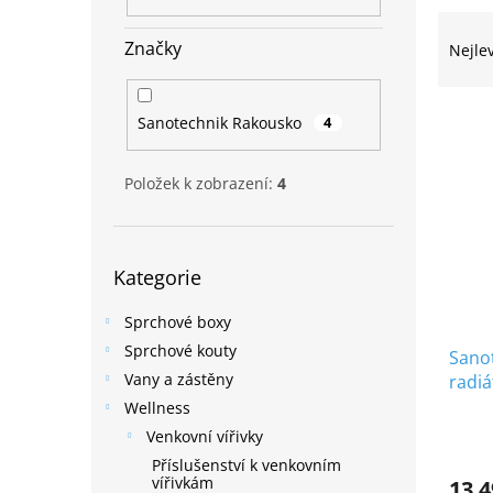
n
Ř
e
a
Značky
l
Nejle
z
e
V
n
Sanotechnik Rakousko
4
ý
í
p
p
Položek k zobrazení:
4
i
r
s
o
p
d
Přeskočit
r
u
Kategorie
kategorie
o
k
d
t
Sprchové boxy
u
ů
Sprchové kouty
Sanot
k
Vany a zástěny
radi
t
matn
ů
Wellness
Venkovní vířivky
Příslušenství k venkovním
vířivkám
13 4