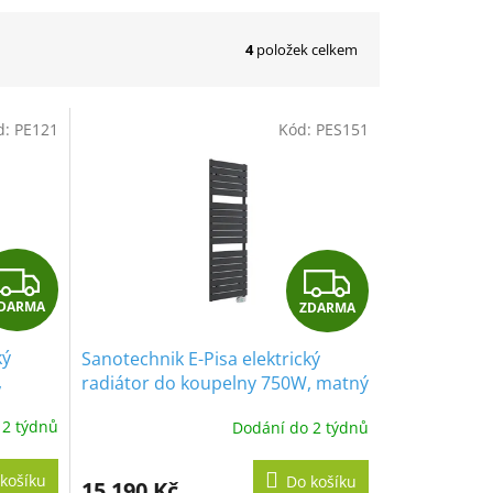
4
položek celkem
d:
PE121
Kód:
PES151
Z
Z
DARMA
ZDARMA
D
D
ký
Sanotechnik E-Pisa elektrický
A
A
,
radiátor do koupelny 750W, matný
černý, rovný
R
R
 2 týdnů
Dodání do 2 týdnů
M
M
košíku
Do košíku
15 190 Kč