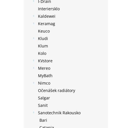
I-Drain
Interiersklo
Kaldewei
Keramag
Keuco
Kludi
Klum
Kolo
KVstore
Mereo
MyBath
Nimco
Očenášek radiátory
Salgar
Sanit
Sanotechnik Rakousko
Bari
Catania