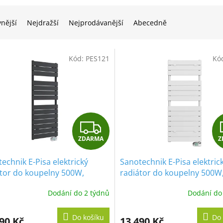
vnější
Nejdražší
Nejprodávanější
Abecedně
Kód:
PES121
Kó
Z
ZDARMA
Z
D
echnik E-Pisa elektrický
Sanotechnik E-Pisa elektric
A
átor do koupelny 500W,
radiátor do koupelny 500W
ý černý, rovný
minerální bílý, rovný
R
Dodání do 2 týdnů
Dodání do
M
Do košíku
Do 
90 Kč
13 490 Kč