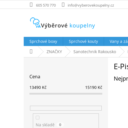
Přejít
605 570 770
info@vyberovekoupelny.cz
na
obsah
Sprchové boxy
Sprchové kouty
Vany a zá
Domů
ZNAČKY
Sanotechnik Rakousko
P
E-Pi
o
s
Cena
Nejpr
t
r
13490
Kč
15190
Kč
a
n
n
í
p
a
Na skladě
0