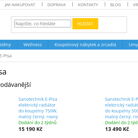
JAK NAKUPOVAT
DOPRAVA
KONTAKTY
BLOG
VR
HLEDAT
stěny
Wellness
Koupelnový nábytek a zrcadlá
Umy
E-Pisa
sa
odávanější
Sanotechnik E-Pisa
Sanotechnik E-P
elektrický radiátor
elektrický radiá
do koupelny 750W,
do koupelny 50
matný černý, rovný
matný černý, ro
Dodání do 2 týdnů
Dodání do 2 tý
15 190 Kč
13 490 Kč