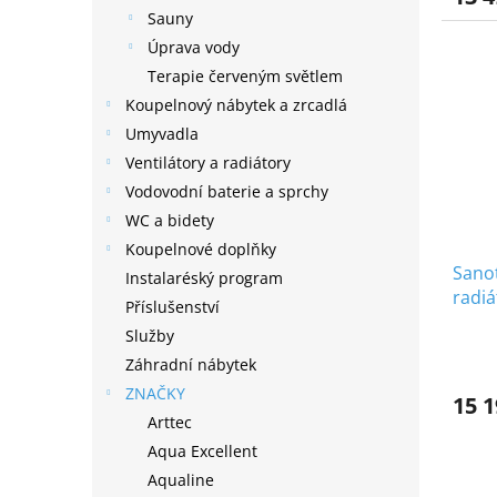
Sauny
Úprava vody
Terapie červeným světlem
Koupelnový nábytek a zrcadlá
Umyvadla
Ventilátory a radiátory
Vodovodní baterie a sprchy
WC a bidety
Koupelnové doplňky
Sanot
Instalaréský program
radi
Příslušenství
miner
Služby
Záhradní nábytek
ZNAČKY
15 1
Arttec
Aqua Excellent
Aqualine