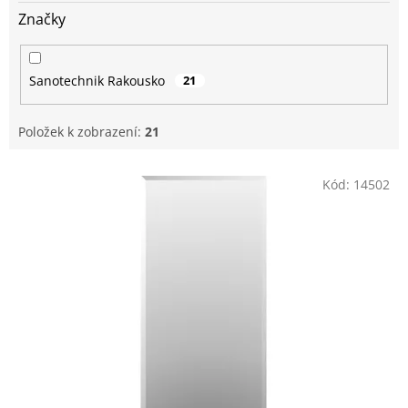
Značky
Sanotechnik Rakousko
21
Položek k zobrazení:
21
V
Kód:
14502
ý
p
i
s
p
r
o
d
u
k
t