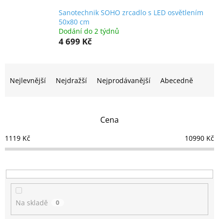
Sanotechnik SOHO zrcadlo s LED osvětlením
50x80 cm
Dodání do 2 týdnů
4 699 Kč
Ř
a
Nejlevnější
Nejdražší
Nejprodávanější
Abecedně
z
e
n
Cena
í
p
1119
Kč
10990
Kč
r
o
d
u
k
t
Na skladě
0
ů