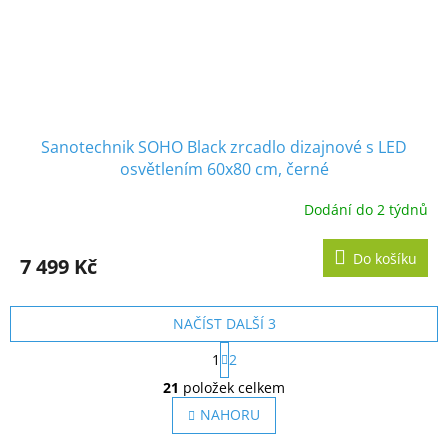
Sanotechnik SOHO Black zrcadlo dizajnové s LED
osvětlením 60x80 cm, černé
Dodání do 2 týdnů
Do košíku
7 499 Kč
NAČÍST DALŠÍ 3
S
1
2
t
O
r
21
položek celkem
v
á
l
NAHORU
n
á
k