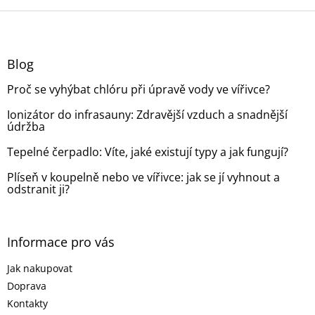
o
d
v
Z
a
á
c
á
n
í
p
í
p
a
Blog
r
t
v
Proč se vyhýbat chlóru při úpravě vody ve vířivce?
í
k
y
Ionizátor do infrasauny: Zdravější vzduch a snadnější
v
údržba
ý
p
Tepelné čerpadlo: Víte, jaké existují typy a jak fungují?
i
s
Plíseň v koupelně nebo ve vířivce: jak se jí vyhnout a
odstranit ji?
u
Informace pro vás
Jak nakupovat
Doprava
Kontakty