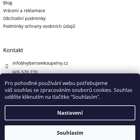
Blog
Vrácení a reklamace
Obchodní podmínky
Podmínky ochrany osobních údajů
Kontakt
info
@
vyberovekoupelny.cz
605 570 770
https://www.facebook.com/vyberovekoupelny/
Pro pohodlné používání webu potřebujeme
váš souhlas se zpracováním souborů cookies. Souhlas
udělíte kliknutím na tlačítko "Souhlasím".
Vytvořil Shoptet
Nastavení
V pátek 7. 8. máme firemní dovolenou. V případě potřeby nám
Copyright 2026
Výběrové Koupelny
. Všechna práva
napište na info@vyberovekoupelny.cz. Všechny požadavky
Souhlasím
vyhrazena.
začneme vyřizovat v pondělí 10. 8.