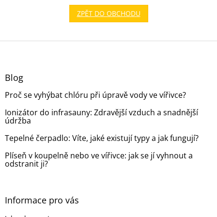
ZPĚT DO OBCHODU
Z
á
p
a
Blog
t
Proč se vyhýbat chlóru při úpravě vody ve vířivce?
í
Ionizátor do infrasauny: Zdravější vzduch a snadnější
údržba
Tepelné čerpadlo: Víte, jaké existují typy a jak fungují?
Plíseň v koupelně nebo ve vířivce: jak se jí vyhnout a
odstranit ji?
Informace pro vás