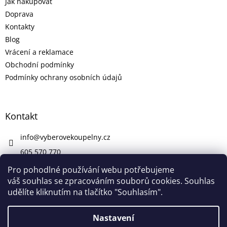
Jak nakupovat
Doprava
Kontakty
Blog
Vrácení a reklamace
Obchodní podmínky
Podmínky ochrany osobních údajů
Kontakt
info
@
vyberovekoupelny.cz
605 570 770
https://www.facebook.com/vyberovekoupelny/
Pro pohodlné používání webu potřebujeme
váš souhlas se zpracováním souborů cookies. Souhlas
udělíte kliknutím na tlačítko "Souhlasím".
Vytvořil Shoptet
Nastavení