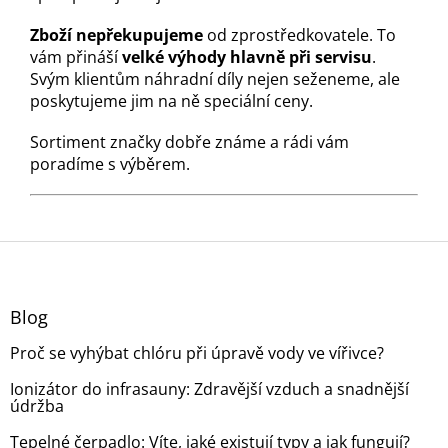
Zboží nepřekupujeme
od zprostředkovatele. To
vám přináší
velké výhody hlavně při servisu
.
Svým klientům náhradní díly nejen seženeme, ale
poskytujeme jim na ně speciální ceny.
Sortiment značky dobře známe a rádi vám
poradíme s výběrem.
Z
á
p
a
Blog
t
Proč se vyhýbat chlóru při úpravě vody ve vířivce?
í
Ionizátor do infrasauny: Zdravější vzduch a snadnější
údržba
Tepelné čerpadlo: Víte, jaké existují typy a jak fungují?