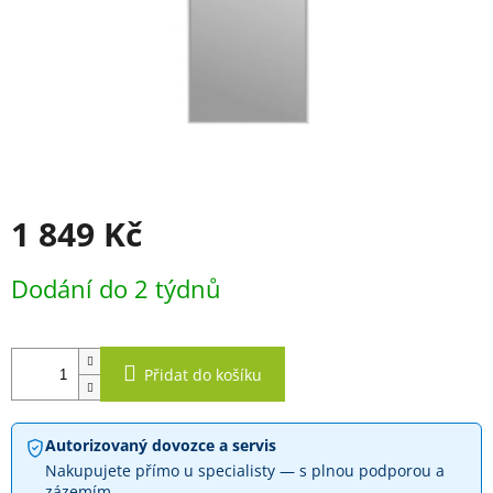
1 849 Kč
Měrná
Dodání do 2 týdnů
cena:
Přidat do košíku
Autorizovaný dovozce a servis
Nakupujete přímo u specialisty — s plnou podporou a
zázemím.