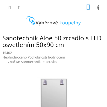
Přejít
NÁKUP
na
obsah
KOŠÍK
Sanotechnik Aloe 50 zrcadlo s LED
osvetlením 50x90 cm
15402
Průměrné
Neohodnoceno
Podrobnosti hodnocení
hodnocení
Značka:
Sanotechnik Rakousko
produktu
je
0,0
z
5
hvězdiček.