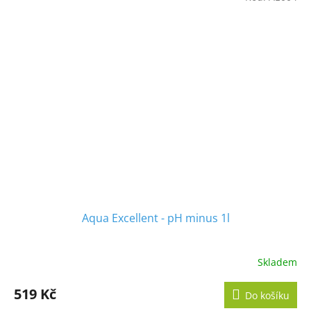
5
hvězdiček.
Aqua Excellent - pH minus 1l
Skladem
519 Kč
Do košíku