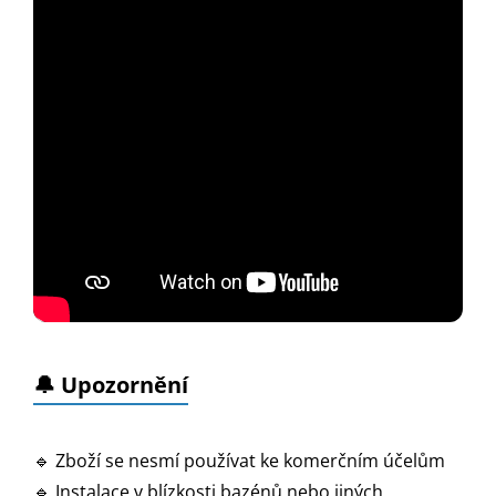
🔔
Upozornění
🔹 Zboží se nesmí používat ke komerčním účelům
🔹 Instalace v blízkosti bazénů nebo jiných