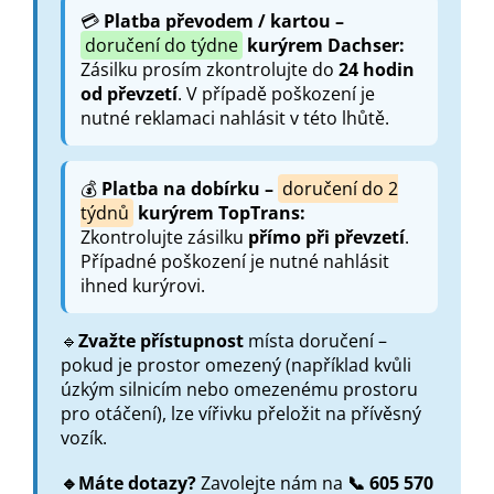
💳
Platba převodem / kartou –
doručení do týdne
kurýrem Dachser:
Zásilku prosím zkontrolujte do
24 hodin
od převzetí
. V případě poškození je
nutné reklamaci nahlásit v této lhůtě.
💰
Platba na dobírku –
doručení do 2
týdnů
kurýrem TopTrans:
Zkontrolujte zásilku
přímo při převzetí
.
Případné poškození je nutné nahlásit
ihned kurýrovi.
🔹
Zvažte přístupnost
místa doručení –
pokud je prostor omezený (například kvůli
úzkým silnicím nebo omezenému prostoru
pro otáčení), lze vířivku přeložit na přívěsný
vozík.
🔹Máte dotazy?
Zavolejte nám na
📞 605 570