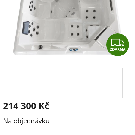
Z
ZDARMA
D
A
R
M
A
214 300 Kč
Měrná
Na objednávku
cena: