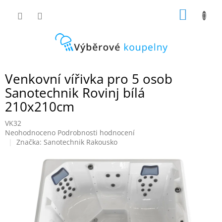
Přejít
NÁKUP
na
obsah
KOŠÍK
Venkovní vířivka pro 5 osob
Sanotechnik Rovinj bílá
210x210cm
VK32
Průměrné
Neohodnoceno
Podrobnosti hodnocení
hodnocení
Značka:
Sanotechnik Rakousko
produktu
je
0,0
z
5
hvězdiček.