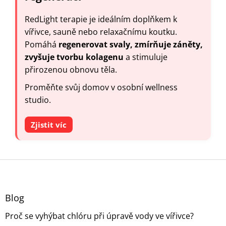
RedLight terapie je ideálním doplňkem k
vířivce, sauně nebo relaxačnímu koutku.
Pomáhá
regenerovat svaly, zmírňuje záněty,
zvyšuje tvorbu kolagenu
a stimuluje
přirozenou obnovu těla.
Proměňte svůj domov v osobní wellness
studio.
Zjistit víc
Z
á
p
a
Blog
t
Proč se vyhýbat chlóru při úpravě vody ve vířivce?
í