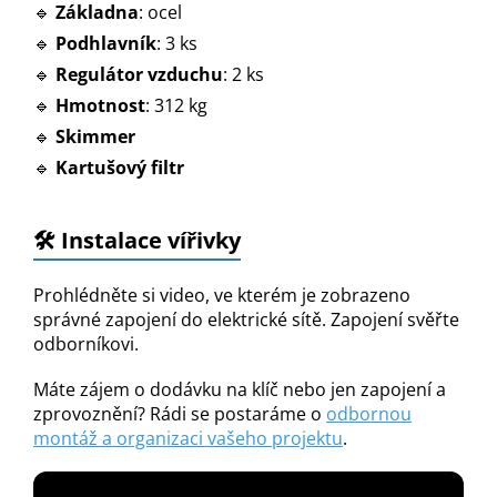
🔹
Základna
: ocel
🔹
Podhlavník
: 3 ks
🔹
Regulátor vzduchu
: 2 ks
🔹
Hmotnost
: 312 kg
🔹
Skimmer
🔹
Kartušový filtr
🛠️ Instalace vířivky
Prohlédněte si video, ve kterém je zobrazeno
správné zapojení do elektrické sítě. Zapojení svěřte
odborníkovi.
Máte zájem o dodávku na klíč nebo jen zapojení a
zprovoznění? Rádi se postaráme o
odbornou
montáž a organizaci vašeho projektu
.