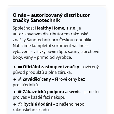
O nás – autorizovaný distributor
značky Sanotechnik
Společnost
Healthy Home, s.r.o.
je
autorizovaným distributorem rakouské
značky Sanotechnik pro Českou republiku.
Nabízíme kompletní sortiment wellness
vybavení – vířivky, Swim Spa, sauny, sprchové
boxy, vany – přímo od výrobce.
🔹 💼
Oficiální zastoupení značky
– ověřený
původ produktů a plná záruka.
🔹 💰
Zaváděcí ceny
– férové ceny bez
prostředníků.
🔹 🛠️
Zákaznická podpora a servis
– jsme tu
pro vás v každé fázi nákupu.
🔹 📦
Rychlé dodání
– z našeho nebo
rakouského skladu
.