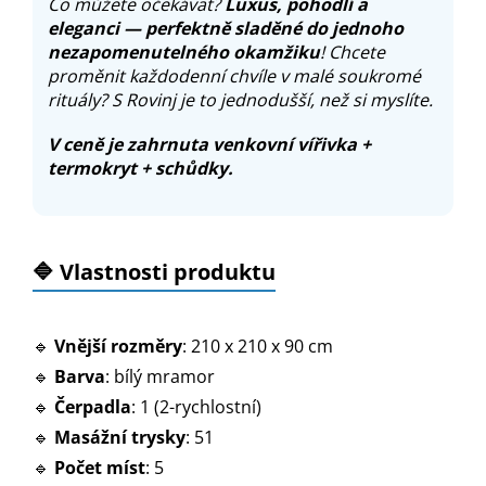
Co můžete očekávat?
Luxus, pohodlí a
eleganci — perfektně sladěné do jednoho
nezapomenutelného okamžiku
! Chcete
proměnit každodenní chvíle v malé soukromé
rituály? S Rovinj je to jednodušší, než si myslíte.
V ceně je zahrnuta venkovní vířivka +
termokryt + schůdky.
🔷 Vlastnosti produktu
🔹
Vnější rozměry
: 210 x 210 x 90 cm
🔹
Barva
: bílý mramor
🔹
Čerpadla
: 1 (2-rychlostní)
🔹
Masážní trysky
: 51
🔹
Počet míst
: 5