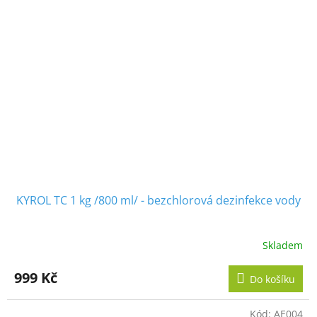
KYROL TC 1 kg /800 ml/ - bezchlorová dezinfekce vody
Skladem
Průměrné
hodnocení
produktu
999 Kč
Do košíku
je
5,0
z
Kód:
AE004