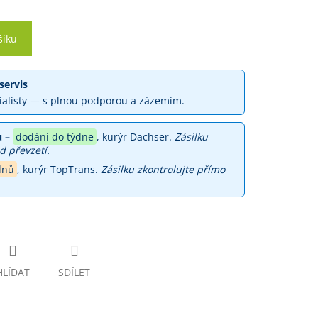
šíku
servis
ialisty — s plnou podporou a zázemím.
 –
dodání do týdne
, kurýr Dachser.
Zásilku
d převzetí.
dnů
, kurýr TopTrans.
Zásilku zkontrolujte přímo
HLÍDAT
SDÍLET