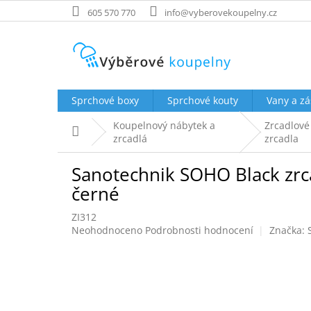
Přejít
605 570 770
info@vyberovekoupelny.cz
na
obsah
Sprchové boxy
Sprchové kouty
Vany a zá
Koupelnový nábytek a
Zrcadlové
Domů
zrcadlá
zrcadla
Sanotechnik SOHO Black zrca
černé
ZI312
Průměrné
Neohodnoceno
Podrobnosti hodnocení
Značka:
hodnocení
produktu
je
0,0
z
5