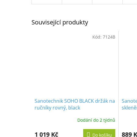
Související produkty
Kód:
7124B
Sanotechnik SOHO BLACK držák na
Sanot
ručníky rovný, black
skleně
Dodání do 2 týdnů
1 019 Kč
889 
Do košíku