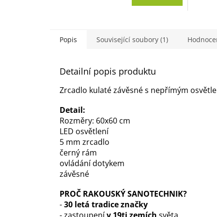
Popis
Související soubory (1)
Hodnoce
Detailní popis produktu
Zrcadlo kulaté závěsné s nepřímým osvětle
Detail:
Rozměry: 60x60 cm
LED osvětlení
5 mm zrcadlo
černý rám
ovládání dotykem
závěsné
PROČ RAKOUSKÝ SANOTECHNIK?
-
30 letá tradice značky
- zastoupení
v 19ti zemích
světa