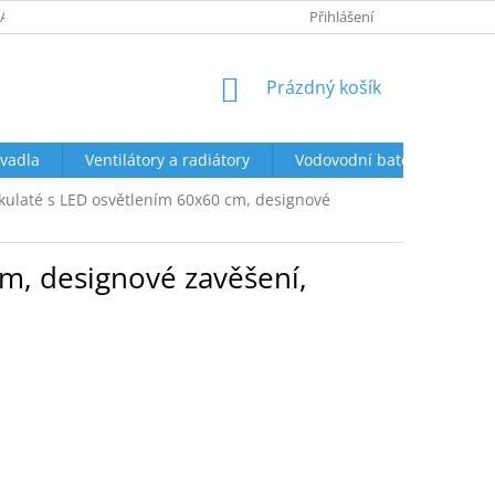
ÁCENÍ A REKLAMACE
OBCHODNÍ PODMÍNKY
Přihlášení
PODMÍNKY OCHR
NÁKUPNÍ
Prázdný košík
KOŠÍK
vadla
Ventilátory a radiátory
Vodovodní baterie a sprch
kulaté s LED osvětlením 60x60 cm, designové
m, designové zavěšení,