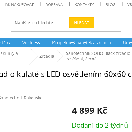
JAK NAKUPOVAT
DOPRAVA
KONTAKTY
BLOG
VR
HLEDAT
stěny
Wellness
Koupelnový nábytek a zrcadlá
Umy
 skříňky a
Sanotechnik SOHO Black zrcadlo 
Zrcadla
zavěšení, černé
dlo kulaté s LED osvětlením 60x60 c
Sanotechnik Rakousko
4 899 Kč
Měrná
Dodání do 2 týdnů
cena: