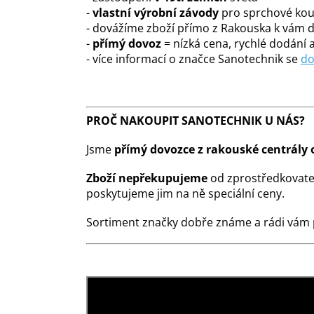
-
vlastní výrobní závody
pro sprchové kout
- dovážíme zboží přímo z Rakouska k vám
-
přímý dovoz
= nízká cena, rychlé dodání a
- více informací o značce Sanotechnik se
do
PROČ NAKOUPIT SANOTECHNIK U NÁS?
Jsme
přímý dovozce z rakouské centrály 
Zboží nepřekupujeme
od zprostředkovate
poskytujeme jim na ně speciální ceny.
Sortiment značky dobře známe a rádi vám