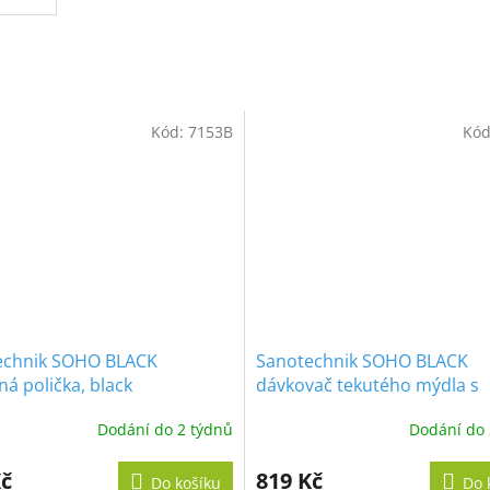
Kód:
7153B
Kód
echnik SOHO BLACK
Sanotechnik SOHO BLACK
ná polička, black
dávkovač tekutého mýdla s
držákem, black
Dodání do 2 týdnů
Dodání do 
Kč
819 Kč
Do košíku
Do 