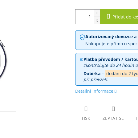
Přidat do ko
Autorizovaný dovozce a 
Nakupujete přímo u spec
Platba převodem / kartou
zkontrolujte do 24 hodin o
Dobírka –
dodání do 2 tý
při převzetí.
Detailní informace
TISK
ZEPTAT SE