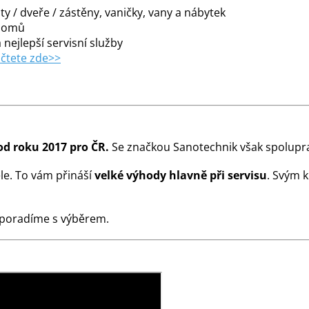
y / dveře / zástěny, vaničky, vany a nábytek
 domů
 nejlepší servisní služby
čtete zde>>
od roku 2017 pro ČR.
Se značkou Sanotechnik však spolupra
le. To vám přináší
velké výhody hlavně při servisu
. Svým 
 poradíme s výběrem.