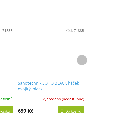
:
7183B
Kód:
7188B
Další
produkt
Sanotechnik SOHO BLACK háček
dvojitý, black
2 týdnů
Vyprodáno (nedostupné)
659 Kč
košíku
Do košíku