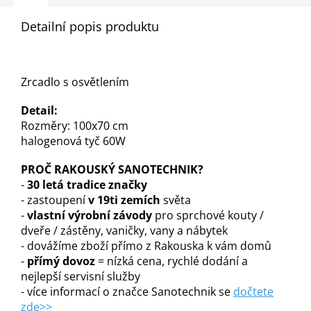
Detailní popis produktu
Zrcadlo s osvětlením
Detail:
Rozměry: 100x70 cm
halogenová tyč 60W
PROČ RAKOUSKÝ SANOTECHNIK?
-
30 letá tradice značky
- zastoupení
v 19ti zemích
světa
-
vlastní výrobní závody
pro sprchové kouty /
dveře / zástěny, vaničky, vany a nábytek
- dovážíme zboží přímo z Rakouska k vám domů
-
přímý dovoz
= nízká cena, rychlé dodání a
nejlepší servisní služby
- více informací o značce Sanotechnik se
dočtete
zde>>