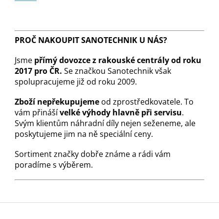
PROČ NAKOUPIT SANOTECHNIK U NÁS?
Jsme
přímý dovozce z rakouské centrály od roku
2017 pro ČR.
Se značkou Sanotechnik však
spolupracujeme již od roku 2009.
Zboží nepřekupujeme
od zprostředkovatele. To
vám přináší
velké výhody hlavně při servisu
.
Svým klientům náhradní díly nejen seženeme, ale
poskytujeme jim na ně speciální ceny.
Sortiment značky dobře známe a rádi vám
poradíme s výběrem.
Z
á