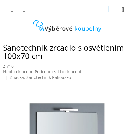
Přejít
NÁKUP
na
obsah
KOŠÍK
Sanotechnik zrcadlo s osvětlením
100x70 cm
ZI710
Průměrné
Neohodnoceno
Podrobnosti hodnocení
hodnocení
Značka:
Sanotechnik Rakousko
produktu
je
0,0
z
5
hvězdiček.