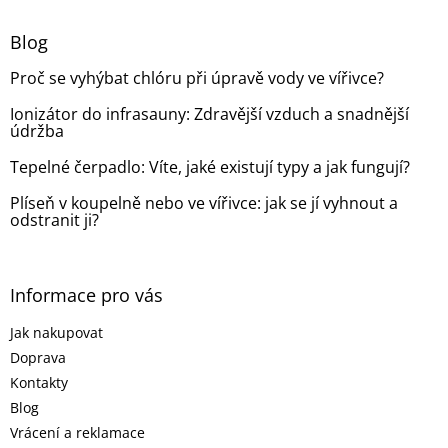
p
a
Blog
t
Proč se vyhýbat chlóru při úpravě vody ve vířivce?
í
Ionizátor do infrasauny: Zdravější vzduch a snadnější
údržba
Tepelné čerpadlo: Víte, jaké existují typy a jak fungují?
Plíseň v koupelně nebo ve vířivce: jak se jí vyhnout a
odstranit ji?
Informace pro vás
Jak nakupovat
Doprava
Kontakty
Blog
Vrácení a reklamace