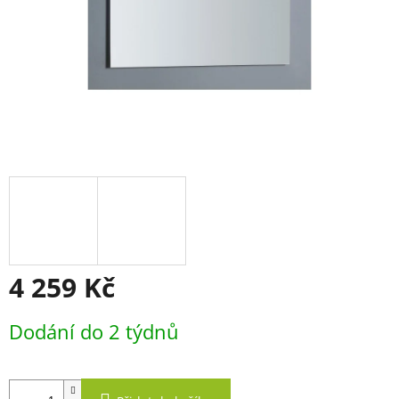
4 259 Kč
Měrná
Dodání do 2 týdnů
cena: