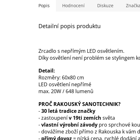
Popis
Hodnocení
Diskuze
Značk
Detailní popis produktu
Zrcadlo s nepřímým LED osvětlením.
Díky osvětlení není problém se stylingem 
Detail:
Rozměry: 60x80 cm
LED osvětlení nepřímé
max. 20W / 648 lumenů
PROČ RAKOUSKÝ SANOTECHNIK?
-
30 letá tradice značky
- zastoupení
v 19ti zemích
světa
-
vlastní výrobní závody
pro sprchové kout
- dovážíme zboží přímo z Rakouska k vám
-
přímý dovoz
= nízká cena, rychlé dodání a