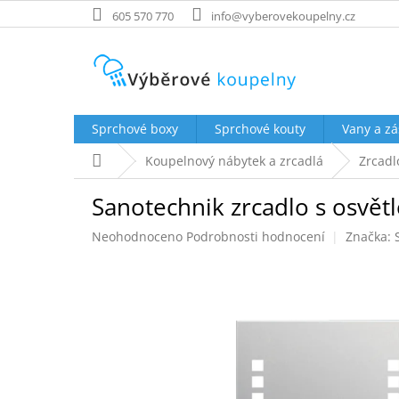
Přejít
605 570 770
info@vyberovekoupelny.cz
na
obsah
Sprchové boxy
Sprchové kouty
Vany a zá
Domů
Koupelnový nábytek a zrcadlá
Zrcadl
Sanotechnik zrcadlo s osvě
Průměrné
Neohodnoceno
Podrobnosti hodnocení
Značka:
hodnocení
produktu
je
0,0
z
5
hvězdiček.