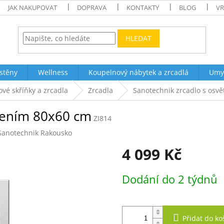
JAK NAKUPOVAT
DOPRAVA
KONTAKTY
BLOG
VR
HLEDAT
stěny
Wellness
Koupelnový nábytek a zrcadlá
Umy
ové skříňky a zrcadla
Zrcadla
Sanotechnik zrcadlo s osv
tlením 80x60 cm
ZI814
Sanotechnik Rakousko
4 099 Kč
Měrná
Dodání do 2 týdnů
cena:
Přidat do ko