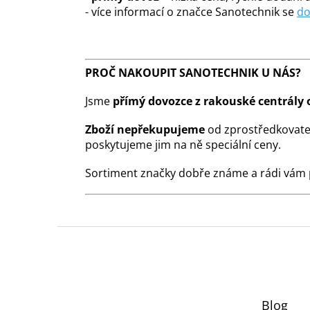
- více informací o značce Sanotechnik se
do
PROČ NAKOUPIT SANOTECHNIK U NÁS?
Jsme
přímý dovozce z rakouské centrály 
Zboží nepřekupujeme
od zprostředkovate
poskytujeme jim na ně speciální ceny.
Sortiment značky dobře známe a rádi vám
Z
á
p
a
t
Blog
í