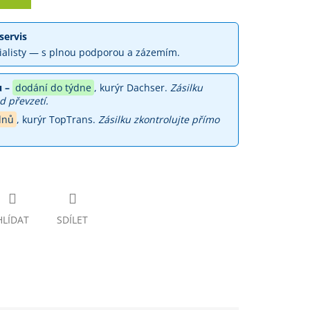
servis
ialisty — s plnou podporou a zázemím.
 –
dodání do týdne
, kurýr Dachser.
Zásilku
d převzetí.
dnů
, kurýr TopTrans.
Zásilku zkontrolujte přímo
HLÍDAT
SDÍLET