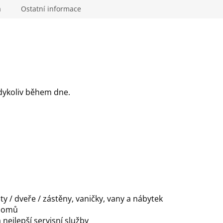
a
Ostatní informace
kdykoliv během dne.
y / dveře / zástěny, vaničky, vany a nábytek
 domů
 nejlepší servisní služby