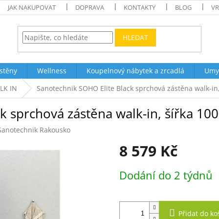
JAK NAKUPOVAT
DOPRAVA
KONTAKTY
BLOG
VR
HLEDAT
stěny
Wellness
Koupelnový nábytek a zrcadlá
Umy
LK IN
Sanotechnik SOHO Elite Black sprchová zástěna walk-in,
k sprchová zástěna walk-in, šířka 10
Sanotechnik Rakousko
8 579 Kč
Měrná
Dodání do 2 týdnů
cena:
Přidat do ko