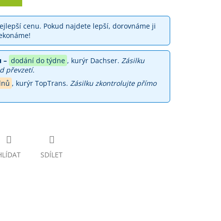
jlepší cenu. Pokud najdete lepší, dorovnáme ji
ekonáme!
 –
dodání do týdne
, kurýr Dachser.
Zásilku
d převzetí.
dnů
, kurýr TopTrans.
Zásilku zkontrolujte přímo
HLÍDAT
SDÍLET