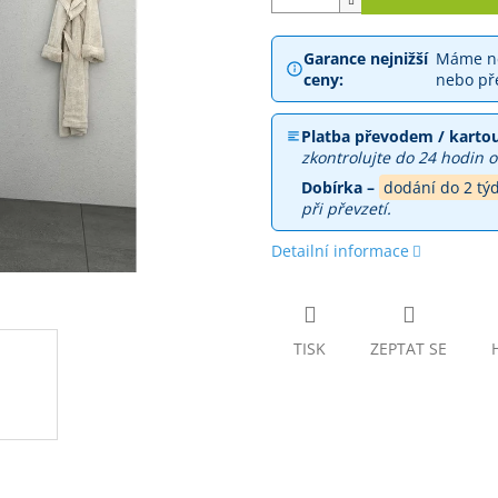
Garance nejnižší
Máme ne
ceny:
nebo př
Platba převodem / kartou
zkontrolujte do 24 hodin o
Dobírka –
dodání do 2 tý
při převzetí.
Detailní informace
TISK
ZEPTAT SE