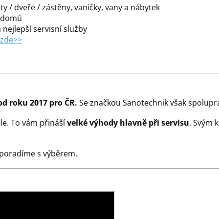
y / dveře / zástěny, vaničky, vany a nábytek
m domů
 nejlepší servisní služby
 zde>>
od roku 2017 pro ČR.
Se značkou Sanotechnik však spolupra
le. To vám přináší
velké výhody hlavně při servisu
. Svým 
 poradíme s výběrem.