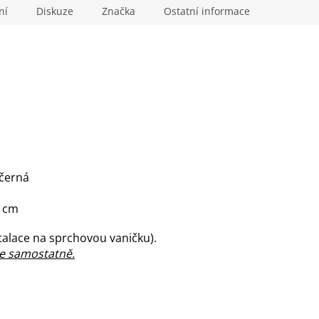
ní
Diskuze
Značka
Ostatní informace
 černá
1 cm
talace na sprchovou vaničku).
se samostatně.