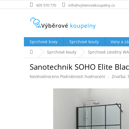
Přejít
605 570 770
info@vyberovekoupelny.cz
na
obsah
Sprchové boxy
Sprchové kouty
Vany a zá
Domů
Sprchové kouty
Sprchové zástěny WA
Sanotechnik SOHO Elite Blac
Průměrné
Neohodnoceno
Podrobnosti hodnocení
Značka:
hodnocení
produktu
je
0,0
z
5
hvězdiček.