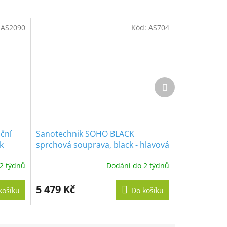
:
AS2090
Kód:
AS704
Další
produkt
ční
Sanotechnik SOHO BLACK
k
sprchová souprava, black - hlavová
sprcha, ruční sprcha, páková
2 týdnů
Dodání do 2 týdnů
baterie, vanová výpusť
5 479 Kč
košíku
Do košíku