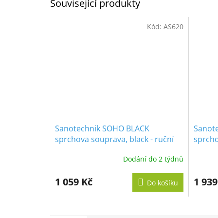
Související produkty
Kód:
AS620
Sanotechnik SOHO BLACK
Sanot
sprchova souprava, black - ruční
sprcho
sprcha, sprchová tyč
Dodání do 2 týdnů
1 059 Kč
1 939
Do košíku