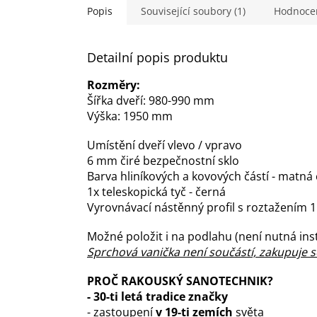
Popis
Související soubory (1)
Hodnoce
Detailní popis produktu
Rozměry:
Šířka dveří: 980-990 mm
Výška: 1950 mm
Umístění dveří vlevo / vpravo
6 mm čiré bezpečnostní sklo
Barva hliníkových a kovových částí - matná
1x teleskopická tyč - černá
Vyrovnávací nástěnný profil s roztažením 
Možné položit i na podlahu (není nutná ins
Sprchová vanička není součástí, zakupuje 
P
ROČ RAKOUSKÝ SANOTECHNIK?
-
30-ti letá tradice značky
- zastoupení
v 19-ti zemích
světa