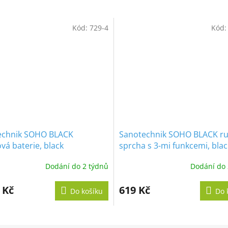
Kód:
729-4
Kód
echnik SOHO BLACK
Sanotechnik SOHO BLACK ru
vá baterie, black
sprcha s 3-mi funkcemi, blac
Dodání do 2 týdnů
Dodání do 
 Kč
619 Kč
Do košíku
Do 