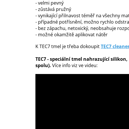
- velmi pevný
- zůstává pružný
- vynikající přilnavost téměř na všechny m
- případné potřísnění, možno rychlo odstra
- bez zápachu, netoxický, neobsahuje rozp
- možné okamžitě aplikovat nátěr
K TEC7 tmel je třeba dokoupit
TEC7 cleane
TEC7 - speciální tme
l n
ahrazující silikon
spolu).
Více info viz ve videu: