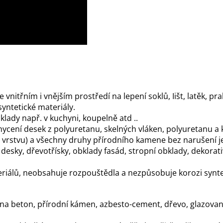
ve vnitřním i vnějším prostředí na lepení soklů, Iišt, latěk, 
yntetické materiály.
klady např. v kuchyni, koupelně atd ..
chycení desek z polyuretanu, skelných vláken, polyuretanu a 
u vrstvu) a všechny druhy přírodního kamene bez narušení j
 desky, dřevotřísky, obklady fasád, stropní obklady, dekorati
ateriálů, neobsahuje rozpouštědla a nezpůsobuje korozi synt
í na beton, přírodní kámen, azbesto-cement, dřevo, glazované 