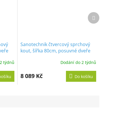
Další
produkt
hový
Sanotechnik čtvercový sprchový
veře
kout, šířka 80cm, posuvné dveře
2 týdnů
Dodání do 2 týdnů
8 089 Kč
košíku
Do košíku