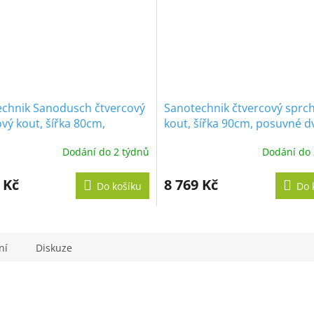
chnik Sanodusch čtvercový
Sanotechnik čtvercový sprc
vý kout, šířka 80cm,
kout, šířka 90cm, posuvné d
né dveře
Dodání do 2 týdnů
Dodání do 
 Kč
8 769 Kč
Do košíku
Do 
ní
Diskuze