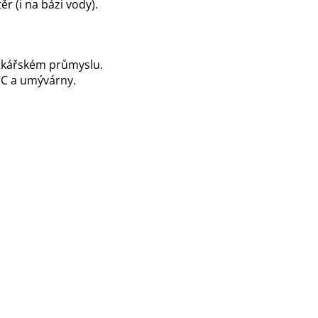
r (i na bázi vody).
ytkářském průmyslu.
WC a umývárny.