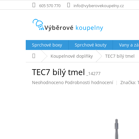
Přejít
605 570 770
info@vyberovekoupelny.cz
na
obsah
Sprchové boxy
Sprchové kouty
Vany a zá
Domů
Koupelnové doplňky
TEC7 bílý tmel
TEC7 bílý tmel
_14277
Průměrné
Neohodnoceno
Podrobnosti hodnocení
Značka:
hodnocení
produktu
je
0,0
z
5
hvězdiček.