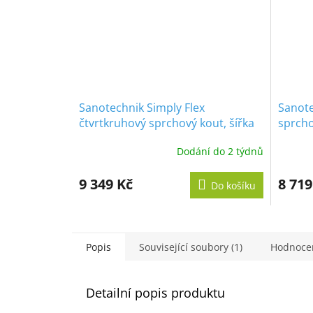
Sanotechnik Simply Flex
Sanote
čtvrtkruhový sprchový kout, šířka
sprcho
90cm, posuvné dveře
posuv
Dodání do 2 týdnů
9 349 Kč
8 719
Do košíku
Popis
Související soubory (1)
Hodnoce
Detailní popis produktu