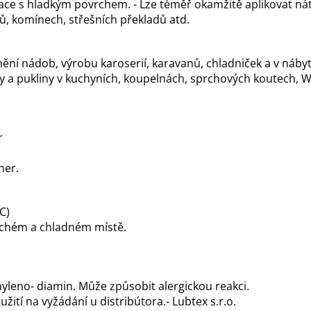
olace s hladkým povrchem. - Lze téměř okamžitě aplikovat nátě
ů, komínech, střešních překladů atd.
nění nádob, výrobu karoserií, karavanů, chladniček a v náb
íky a pukliny v kuchyních, koupelnách, sprchových koutech, 
r
ner.
C)
suchém a chladném místě.
thyleno- diamin. Může způsobit alergickou reakci.
tí na vyžádání u distribútora.- Lubtex s.r.o.