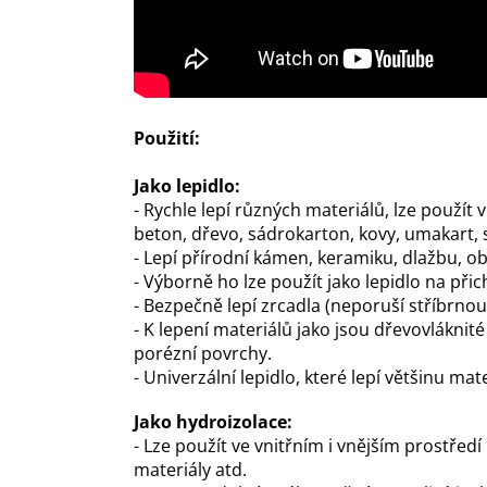
P
oužití:
Jako lepidlo:
- Rychle lepí různých materiálů, lze použít 
beton, dřevo, sádrokarton, kovy, umakart, s
- Lepí přírodní kámen, keramiku, dlažbu, ob
- Výborně ho lze použít jako lepidlo na při
- Bezpečně lepí zrcadla (neporuší stříbrno
- K lepení materiálů jako jsou dřevovláknité
porézní povrchy.
- Univerzální lepidlo, které lepí většinu m
Jako hydroizolace:
- Lze použít ve vnitřním i vnějším prostřed
materiály atd.