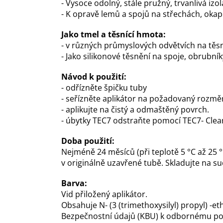
- Vysoce odolný, stále pružný, trvanlivá iz
- K opravě lemů a spojů na střechách, okap
Jako tmel a těsnící hmota:
- v různých průmyslových odvětvích na těs
- Jako silikonové těsnění na spoje, obrubn
Návod k použití:
- odřízněte špičku tuby
- seřízněte aplikátor na požadovaný rozmě
- aplikujte na čistý a odmaštěný povrch.
- úbytky TEC7 odstraňte pomocí TEC7- Clea
Doba použití:
Nejméně 24 měsíců (při teplotě 5 °C až 25 °
v originálně uzavřené tubě. Skladujte na 
Barva:
Vid přiložený aplikátor.
Obsahuje N- (3 (trimethoxysilyl) propyl) -e
Bezpečnostní údajů (KBU) k odbornému použi