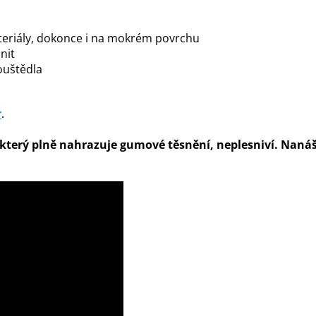
ateriály, dokonce i na mokrém povrchu
nit
ouštědla
r
.
, který plně nahrazuje gumové těsnění, neplesniví. Naná