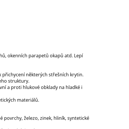
prahů, okenních parapetů okapů atd. Lepí
k přichycení některých střešních krytin.
eho struktury.
vní a proti hlukové obklady na hladké i
etických materiálů.
povrchy, železo, zinek, hliník, syntetické