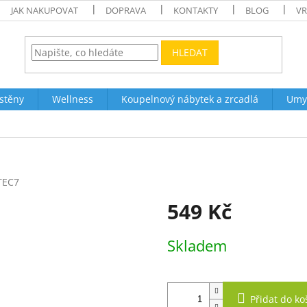
JAK NAKUPOVAT
DOPRAVA
KONTAKTY
BLOG
VR
HLEDAT
stěny
Wellness
Koupelnový nábytek a zrcadlá
Umy
TEC7
549 Kč
Měrná
Skladem
cena:
Přidat do ko