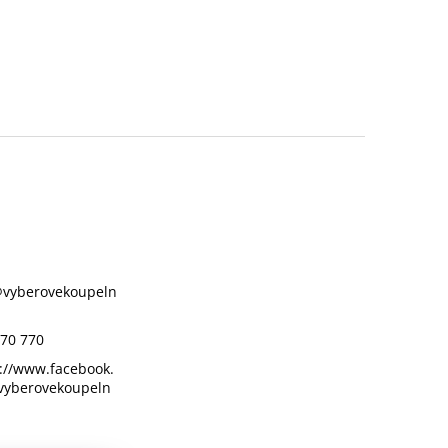
@
vyberovekoupeln
70 770
://www.facebook.
vyberovekoupeln