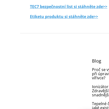
TEC7 bezpečnostní list si stáhněte zde>>
Etiketu produktu si stáhněte zde>>
Z
á
p
a
t
Blog
í
Proč se 
při úprav
vířivce?
Ionizátor
Zdravější
snadnějš
Tepelné č
jaké exist