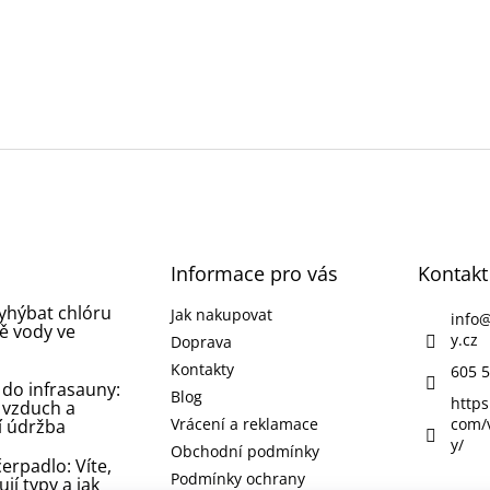
Informace pro vás
Kontakt
vyhýbat chlóru
Jak nakupovat
info
ě vody ve
y.cz
Doprava
Kontakty
605 5
 do infrasauny:
Blog
https
 vzduch a
Vrácení a reklamace
com/
í údržba
y/
Obchodní podmínky
erpadlo: Víte,
Podmínky ochrany
ují typy a jak