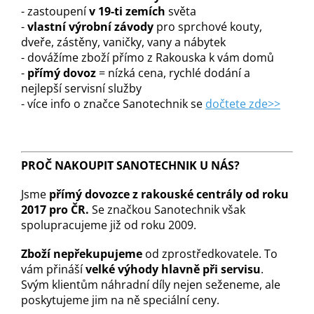
- zastoupení
v 19-ti zemích
světa
-
vlastní výrobní závody
pro sprchové kouty,
dveře, zástěny, vaničky, vany a nábytek
- dovážíme zboží přímo z Rakouska k vám domů
-
přímý dovoz
= nízká cena, rychlé dodání a
nejlepší servisní služby
- více info o značce Sanotechnik se
dočtete zde>>
PROČ NAKOUPIT SANOTECHNIK U NÁS?
Jsme
přímý dovozce z rakouské centrály od roku
2017 pro ČR.
Se značkou Sanotechnik však
spolupracujeme již od roku 2009.
Zboží nepřekupujeme
od zprostředkovatele. To
vám přináší
velké výhody hlavně při servisu
.
Svým klientům náhradní díly nejen seženeme, ale
poskytujeme jim na ně speciální ceny.