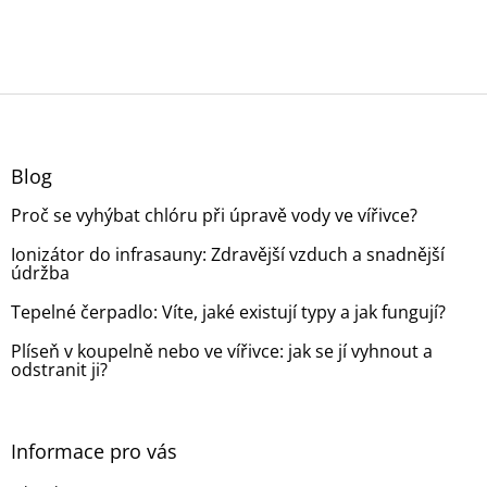
Z
á
p
a
Blog
t
Proč se vyhýbat chlóru při úpravě vody ve vířivce?
í
Ionizátor do infrasauny: Zdravější vzduch a snadnější
údržba
Tepelné čerpadlo: Víte, jaké existují typy a jak fungují?
Plíseň v koupelně nebo ve vířivce: jak se jí vyhnout a
odstranit ji?
Informace pro vás