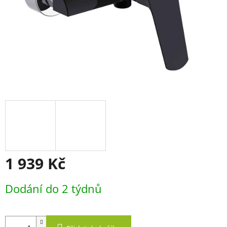
1 939 Kč
Měrná
Dodání do 2 týdnů
cena: