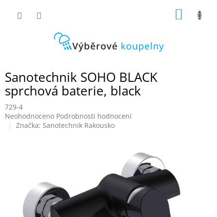
Přejít
NÁKUP
na
obsah
KOŠÍK
Sanotechnik SOHO BLACK
sprchová baterie, black
729-4
Průměrné
Neohodnoceno
Podrobnosti hodnocení
hodnocení
Značka:
Sanotechnik Rakousko
produktu
je
0,0
z
5
hvězdiček.