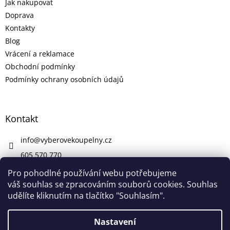
Jak nakupovat
Doprava
Kontakty
Blog
Vrácení a reklamace
Obchodní podmínky
Podmínky ochrany osobních údajů
Kontakt
info
@
vyberovekoupelny.cz
605 570 770
https://www.facebook.com/vyberovekoupelny/
Pro pohodlné používání webu potřebujeme
váš souhlas se zpracováním souborů cookies. Souhlas
udělíte kliknutím na tlačítko "Souhlasím".
Vytvořil Shoptet
Nastavení