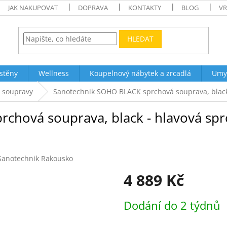
JAK NAKUPOVAT
DOPRAVA
KONTAKTY
BLOG
VR
HLEDAT
stěny
Wellness
Koupelnový nábytek a zrcadlá
Umy
 soupravy
Sanotechnik SOHO BLACK sprchová souprava, black 
hová souprava, black - hlavová sprc
Sanotechnik Rakousko
4 889 Kč
Měrná
Dodání do 2 týdnů
cena: