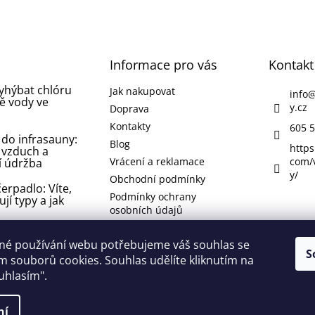
Informace pro vás
Kontakt
vyhýbat chlóru
Jak nakupovat
info
ě vody ve
y.cz
Doprava
Kontakty
605 5
 do infrasauny:
Blog
https
 vzduch a
Vrácení a reklamace
com/
í údržba
y/
Obchodní podmínky
erpadlo: Víte,
Podmínky ochrany
ují typy a jak
osobních údajů
 koupelně nebo
né používání webu potřebujeme váš souhlas se
 jak se jí
S
 souborů cookies. Souhlas udělíte kliknutím na
 odstranit ji?
ouhlasím".
lí
ní