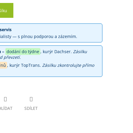
šíku
servis
ialisty — s plnou podporou a zázemím.
 –
dodání do týdne
, kurýr Dachser.
Zásilku
d převzetí.
dnů
, kurýr TopTrans.
Zásilku zkontrolujte přímo
HLÍDAT
SDÍLET