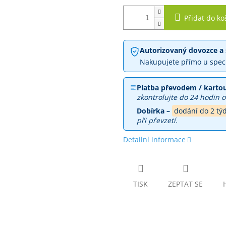
Přidat do ko
Autorizovaný dovozce a 
Nakupujete přímo u spec
Platba převodem / kartou
zkontrolujte do 24 hodin o
Dobírka –
dodání do 2 tý
při převzetí.
Detailní informace
TISK
ZEPTAT SE