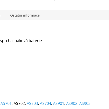
a
Ostatní informace
 sprcha, páková baterie
-
AS701
, AS702,
AS703
,
AS704
,
AS901
,
AS902
,
AS903