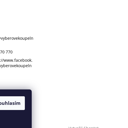
@
vyberovekoupeln
70 770
://www.facebook.
vyberovekoupeln
ouhlasím