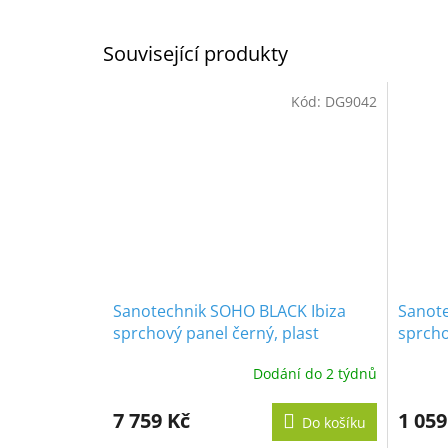
Související produkty
Kód:
DG9042
Sanotechnik SOHO BLACK Ibiza
Sanot
sprchový panel černý, plast
sprcho
sprcha
Dodání do 2 týdnů
7 759 Kč
1 059
Do košíku