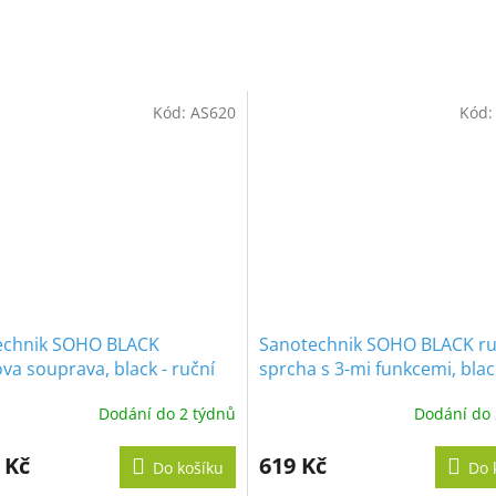
Kód:
AS620
Kód
echnik SOHO BLACK
Sanotechnik SOHO BLACK ru
va souprava, black - ruční
sprcha s 3-mi funkcemi, blac
, sprchová tyč
Dodání do 2 týdnů
Dodání do 
 Kč
619 Kč
Do košíku
Do 