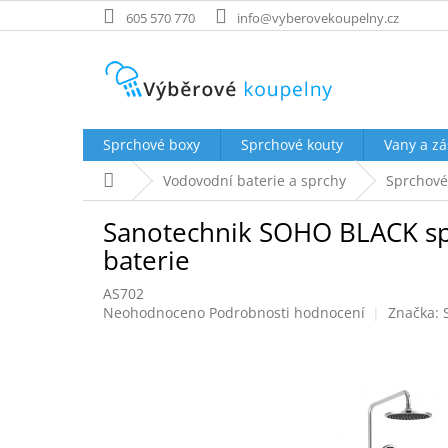
Přejít
605 570 770
info@vyberovekoupelny.cz
na
obsah
Sprchové boxy
Sprchové kouty
Vany a zá
Domů
Vodovodní baterie a sprchy
Sprchové
Sanotechnik SOHO BLACK sprc
baterie
AS702
Průměrné
Neohodnoceno
Podrobnosti hodnocení
Značka:
hodnocení
produktu
je
0,0
z
5
hvězdiček.