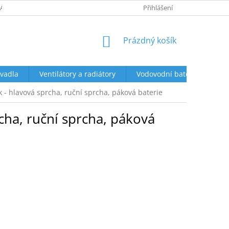
ÁCENÍ A REKLAMACE
OBCHODNÍ PODMÍNKY
Přihlášení
PODMÍNKY OCHR
NÁKUPNÍ
Prázdný košík
KOŠÍK
vadla
Ventilátory a radiátory
Vodovodní baterie a sprch
- hlavová sprcha, ruční sprcha, páková baterie
ha, ruční sprcha, páková