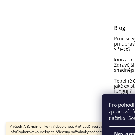
á
p
a
t
Blog
í
Proč se 
při úprav
vířivce?
Ionizátor
Zdravější
snadnějš
Tepelné č
jaké exist
fungují?
Plíseň v
Pro pohodl
ve vířivce:
zpracováním
vyhnout a
tlačítko "S
V pátek 7. 8. máme firemní dovolenou. V případě potřeby nám napište na
info@vyberovekoupelny.cz. Všechny požadavky začneme vyřizovat v pondě
Nastave