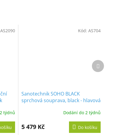
:
AS2090
Kód:
AS704
Další
produkt
ční
Sanotechnik SOHO BLACK
k
sprchová souprava, black - hlavová
sprcha, ruční sprcha, páková
2 týdnů
Dodání do 2 týdnů
baterie, vanová výpusť
5 479 Kč
košíku
Do košíku