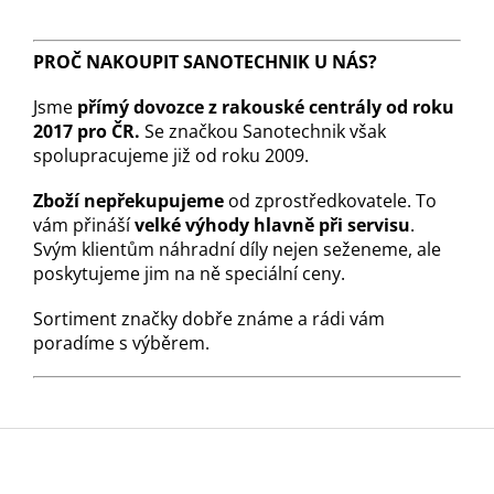
PROČ NAKOUPIT SANOTECHNIK U NÁS?
Jsme
přímý dovozce z rakouské centrály od roku
2017 pro ČR.
Se značkou Sanotechnik však
spolupracujeme již od roku 2009.
Zboží nepřekupujeme
od zprostředkovatele. To
vám přináší
velké výhody hlavně při servisu
.
Svým klientům náhradní díly nejen seženeme, ale
poskytujeme jim na ně speciální ceny.
Sortiment značky dobře známe a rádi vám
poradíme s výběrem.
Z
á
p