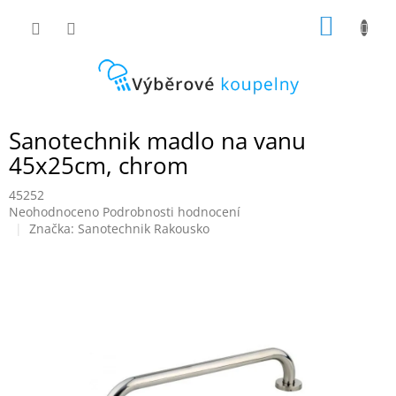
Přejít
NÁKUP
na
obsah
KOŠÍK
Sanotechnik madlo na vanu
45x25cm, chrom
45252
Průměrné
Neohodnoceno
Podrobnosti hodnocení
hodnocení
Značka:
Sanotechnik Rakousko
produktu
je
0,0
z
5
hvězdiček.