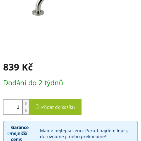
839 Kč
Měrná
Dodání do 2 týdnů
cena:
Přidat do košíku
Garance
Máme nejlepší cenu. Pokud najdete lepší,
nejnižší
dorovnáme ji nebo překonáme!
ceny: