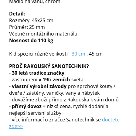
Madlo na vanu, chrom
Detail:
Rozměry: 45x25 cm
Průměr: 25 mm
Včetně montážního materiálu
Nosnost do 110 kg
K dispozici různé velikosti -
30 cm
, 45 cm
PROČ RAKOUSKÝ SANOTECHNIK?
-
30 letá tradice značky
- zastoupení
v 19ti zemích
světa
-
vlastní výrobní závody
pro sprchové kouty /
dveře / zástěny, vaničky, vany a nábytek
- dovážíme zboží přímo z Rakouska k vám domů
-
přímý dovoz
= nízká cena, rychlé dodání a
nejlepší servisní služby
- více informací o značce Sanotechnik se
dočtete
zde>>