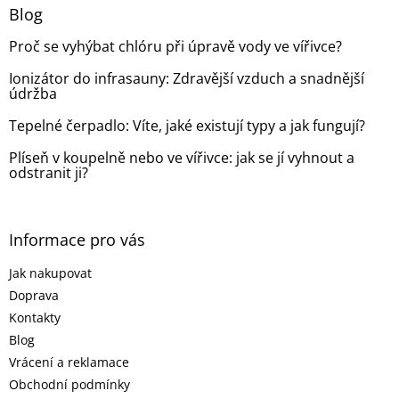
a
Blog
t
Proč se vyhýbat chlóru při úpravě vody ve vířivce?
í
Ionizátor do infrasauny: Zdravější vzduch a snadnější
údržba
Tepelné čerpadlo: Víte, jaké existují typy a jak fungují?
Plíseň v koupelně nebo ve vířivce: jak se jí vyhnout a
odstranit ji?
Informace pro vás
Jak nakupovat
Doprava
Kontakty
Blog
Vrácení a reklamace
Obchodní podmínky