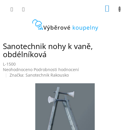
Přejít
NÁKUP
na
obsah
KOŠÍK
Sanotechnik nohy k vaně,
obdélníková
L-1500
Průměrné
Neohodnoceno
Podrobnosti hodnocení
hodnocení
Značka:
Sanotechnik Rakousko
produktu
je
0,0
z
5
hvězdiček.