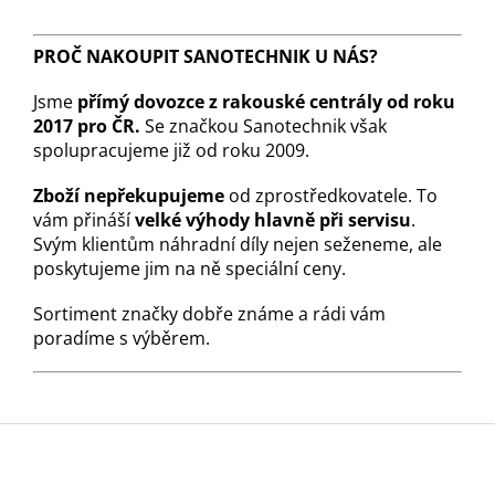
PROČ NAKOUPIT SANOTECHNIK U NÁS?
Jsme
přímý dovozce z rakouské centrály od roku
2017 pro ČR.
Se značkou Sanotechnik však
spolupracujeme již od roku 2009.
Zboží nepřekupujeme
od zprostředkovatele. To
vám přináší
velké výhody hlavně při servisu
.
Svým klientům náhradní díly nejen seženeme, ale
poskytujeme jim na ně speciální ceny.
Sortiment značky dobře známe a rádi vám
poradíme s výběrem.
Z
á
p