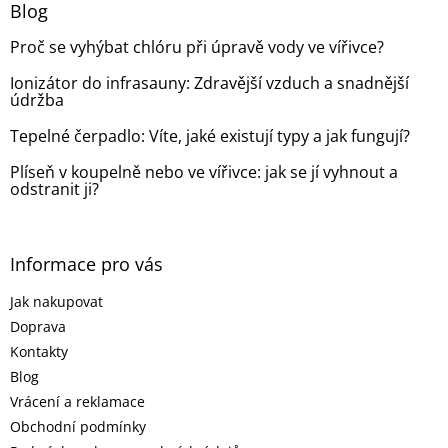
a
Blog
t
Proč se vyhýbat chlóru při úpravě vody ve vířivce?
í
Ionizátor do infrasauny: Zdravější vzduch a snadnější
údržba
Tepelné čerpadlo: Víte, jaké existují typy a jak fungují?
Plíseň v koupelně nebo ve vířivce: jak se jí vyhnout a
odstranit ji?
Informace pro vás
Jak nakupovat
Doprava
Kontakty
Blog
Vrácení a reklamace
Obchodní podmínky