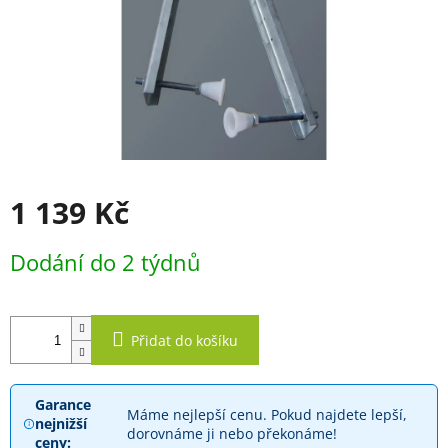
1 139 Kč
Měrná
Dodání do 2 týdnů
cena:
Přidat do košíku
Garance
Máme nejlepší cenu. Pokud najdete lepší,
nejnižší
dorovnáme ji nebo překonáme!
ceny: