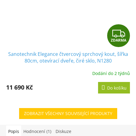
Z
ZDARMA
D
Sanotechnik Elegance čtvercový sprchový kout, šířka
A
80cm, otevírací dveře, čiré sklo, N1280
R
Dodání do 2 týdnů
M
11 690 Kč
Do košíku
A
ZOBRAZIT VŠECHNY SOUVISEJÍCÍ PRODUKTY
Popis
Hodnocení (1)
Diskuze