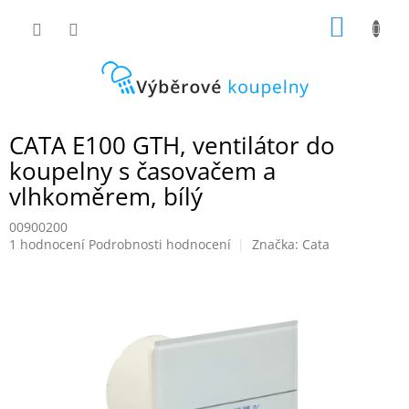
Přejít
NÁKUP
na
obsah
KOŠÍK
CATA E100 GTH, ventilátor do
koupelny s časovačem a
vlhkoměrem, bílý
00900200
Průměrné
1 hodnocení
Podrobnosti hodnocení
Značka:
Cata
hodnocení
produktu
je
5,0
z
5
hvězdiček.