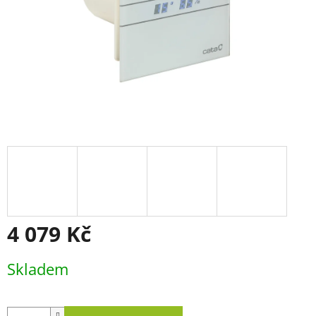
4 079 Kč
Měrná
Skladem
cena: