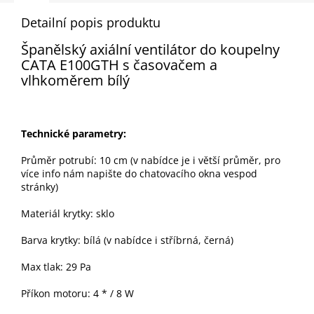
Detailní popis produktu
Š
panělský axiální ventilátor do koupelny
CATA E100GTH s
časovačem
a
vlhkoměrem
bílý
Technické parametry:
Průměr potrubí
: 10 cm (v nabídce je i větší průměr,
pro
více
info nám napište do chatovacího okna
vespod
stránky)
Materiál krytky: sklo
Barva krytky: bílá (v nabídce i stříbrná, černá)
Max tlak: 29 Pa
Příkon motoru: 4 * / 8 W