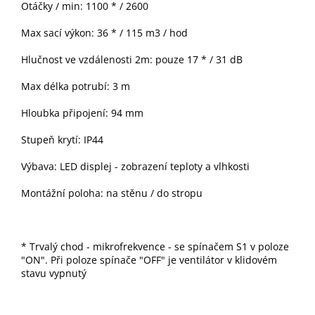
Otáčky / min: 1100 * / 2600
Max sací výkon: 36 * / 115 m3 / hod
Hlučnost ve vzdálenosti 2m: pouze 17 * / 31 dB
Max délka potrubí: 3 m
Hloubka připojení: 94 mm
Stupeň krytí: IP44
Výbava: LED displej - zobrazení teploty a vlhkosti
Montážní poloha: na stěnu / do stropu
* Trvalý chod -
mikrofrekvence - se spínačem S1 v poloze
"ON". Při poloze
spínače
"OFF" je ventilátor v klidovém
stavu vypnutý