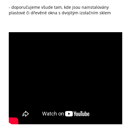
- doporučujeme všude tam, kde jsou nainstalovány
plastové či dřevěné okna s dvojitým izolačním sklem