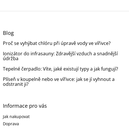
Z
á
p
a
Blog
t
Proč se vyhýbat chlóru při úpravě vody ve vířivce?
í
Ionizátor do infrasauny: Zdravější vzduch a snadnější
údržba
Tepelné čerpadlo: Víte, jaké existují typy a jak fungují?
Plíseň v koupelně nebo ve vířivce: jak se jí vyhnout a
odstranit ji?
Informace pro vás
Jak nakupovat
Doprava