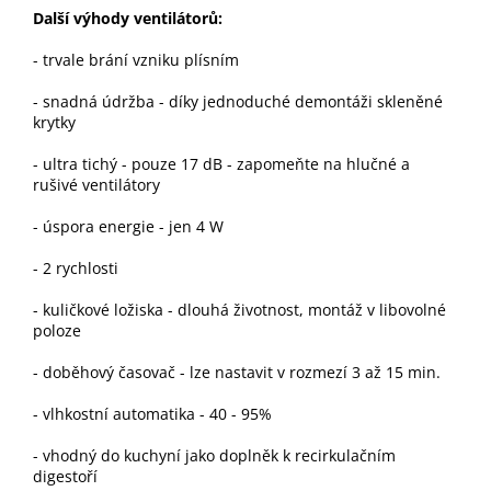
Další výhody ventilátorů:
-
trvale brání vzniku plísním
- snadná údržba - díky jednoduché demontáži skleněné
krytky
- ultra tichý - pouze 17 dB - zapomeňte na hlučné a
rušivé ventilátory
- úspora energie - jen 4 W
- 2 rychlosti
- kuličkové ložiska - dlouhá životnost, montáž v libovolné
poloze
- doběhový časovač - lze nastavit v rozmezí 3 až 15 min.
- vlhkostní automatika - 40 - 95%
- vhodný do kuchyní jako doplněk k recirkulačním
digestoří