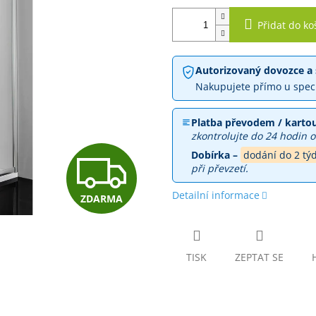
Přidat do ko
Autorizovaný dovozce a 
Nakupujete přímo u spec
Platba převodem / kartou
zkontrolujte do 24 hodin o
Z
Dobírka –
dodání do 2 tý
při převzetí.
Detailní informace
ZDARMA
D
A
TISK
ZEPTAT SE