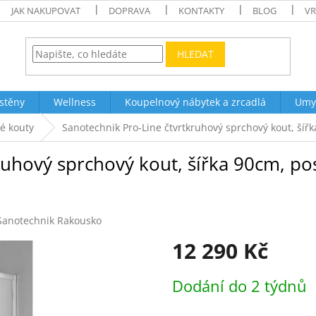
JAK NAKUPOVAT
DOPRAVA
KONTAKTY
BLOG
VR
HLEDAT
stěny
Wellness
Koupelnový nábytek a zrcadlá
Umy
é kouty
Sanotechnik Pro-Line čtvrtkruhový sprchový kout, šíř
uhový sprchový kout, šířka 90cm, pos
Sanotechnik Rakousko
12 290 Kč
Měrná
Dodání do 2 týdnů
cena: