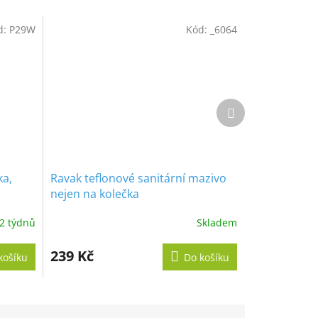
d:
P29W
Kód:
_6064
Další
produkt
ka,
Ravak teflonové sanitární mazivo
nejen na kolečka
2 týdnů
Skladem
Průměrné
hodnocení
produktu
239 Kč
košíku
Do košíku
je
5,0
z
5