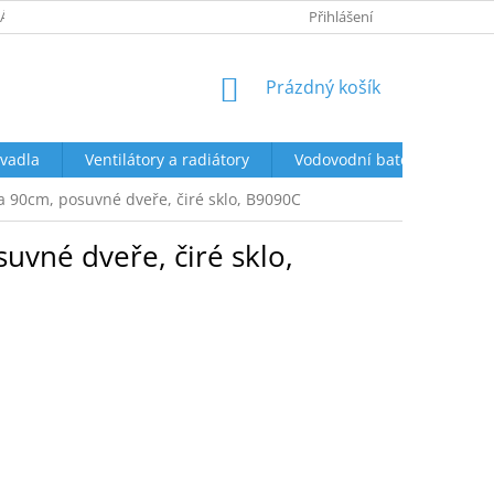
ÁCENÍ A REKLAMACE
OBCHODNÍ PODMÍNKY
Přihlášení
PODMÍNKY OCHR
NÁKUPNÍ
Prázdný košík
KOŠÍK
vadla
Ventilátory a radiátory
Vodovodní baterie a sprch
ka 90cm, posuvné dveře, čiré sklo, B9090C
uvné dveře, čiré sklo,