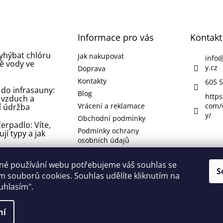
Informace pro vás
Kontakt
vyhýbat chlóru
Jak nakupovat
info
ě vody ve
y.cz
Doprava
Kontakty
605 5
 do infrasauny:
Blog
https
 vzduch a
Vrácení a reklamace
com/
í údržba
y/
Obchodní podmínky
erpadlo: Víte,
Podmínky ochrany
ují typy a jak
osobních údajů
 koupelně nebo
né používání webu potřebujeme váš souhlas se
 jak se jí
S
 souborů cookies. Souhlas udělíte kliknutím na
 odstranit ji?
ouhlasím".
lí
ní
 vyhrazena.