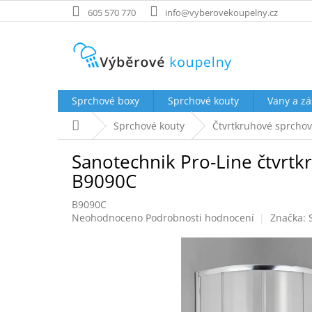
Přejít
605 570 770
info@vyberovekoupelny.cz
na
obsah
Sprchové boxy
Sprchové kouty
Vany a zá
Domů
Sprchové kouty
Čtvrtkruhové sprchov
Sanotechnik Pro-Line čtvrtkr
B9090C
B9090C
Průměrné
Neohodnoceno
Podrobnosti hodnocení
Značka:
hodnocení
produktu
je
0,0
z
5
hvězdiček.