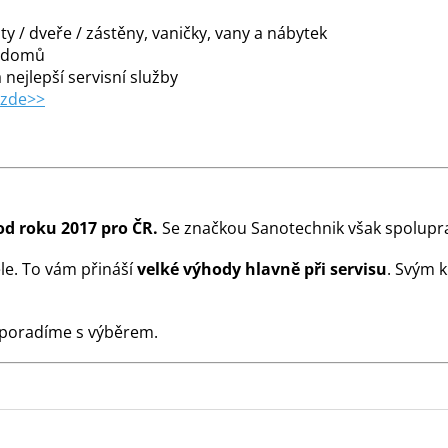
y / dveře / zástěny, vaničky, vany a nábytek
m domů
 nejlepší servisní služby
 zde>>
od roku 2017 pro ČR.
Se značkou Sanotechnik však spolupra
le. To vám přináší
velké výhody hlavně při servisu
. Svým 
 poradíme s výběrem.