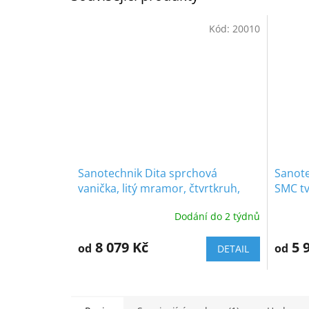
Kód:
20010
Sanotechnik Dita sprchová
Sanote
vanička, litý mramor, čtvrtkruh,
SMC tv
90cm, 20010
90cm,
Dodání do 2 týdnů
8 079 Kč
5 
od
od
DETAIL