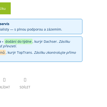
šíku
servis
ialisty — s plnou podporou a zázemím.
 –
dodání do týdne
, kurýr Dachser.
Zásilku
d převzetí.
dnů
, kurýr TopTrans.
Zásilku zkontrolujte přímo
HLÍDAT
SDÍLET