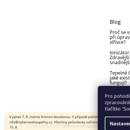
p
a
t
Blog
í
Proč se 
při úprav
vířivce?
Ionizátor
Zdravější
snadnějš
Tepelné č
jaké exist
fungují?
Plíseň v
Pro pohodl
ve vířivce:
zpracováním
vyhnout a
tlačítko "S
V pátek 7. 8. máme firemní dovolenou. V případě potřeby nám napište na
info@vyberovekoupelny.cz. Všechny požadavky začneme vyřizovat v pondě
Nastave
Copyright 2026
Výběrové Koupelny
. Všechna práva
10. 8.