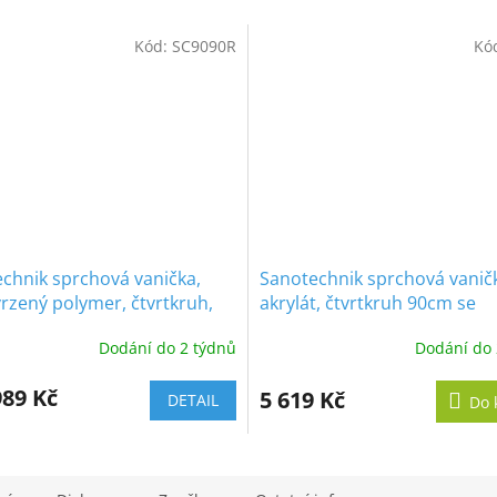
R
Kód:
SC9090R
Kó
M
A
chnik sprchová vanička,
Sanotechnik sprchová vanič
rzený polymer, čtvrtkruh,
akrylát, čtvrtkruh 90cm se
 SC9090R
sifonem, P29W
Dodání do 2 týdnů
Dodání do 
989 Kč
5 619 Kč
DETAIL
Do 