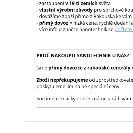
- zastoupení
v 19-ti zemích
světa
-
vlastní výrobní závody
pro sprchové kout
- dovážíme zboží přímo z Rakouska ke vá
-
přímý dovoz
= nízká cena, rychlé dodání a
- více info o značce Sanotechnik se
dočtete
PROČ NAKOUPIT SANOTECHNIK U NÁS?
Jsme
přímý dovozce z rakouské centrály 
Zboží nepřekupujeme
od zprostředkovate
poskytujeme jim na ně speciální ceny.
Sortiment značky dobře známe a rádi vám
Z
á