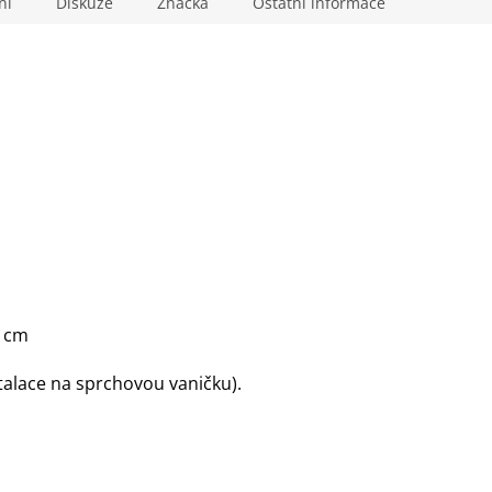
ní
Diskuze
Značka
Ostatní informace
 cm
talace na sprchovou vaničku).