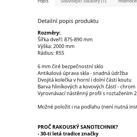
Popis
Související soubory (1)
Hodnoce
Detailní popis produktu
Rozměry:
Šířka dveří: 875-890 mm
Výška: 2000 mm
Rádius:
R55
6 mm čiré bezpečnostní sklo
Antikalová úprava skla - snadná údržba
Dvojitá kolečka v horní i dolní části koutu
Barva hliníkových a kovových částí - chrom
Vyrovnávací nástěnný
profil
s
roztažením
2
Možné položit i na podlahu (není nutná ins
PROČ RAKOUSKÝ SANOTECHNIK?
-
30-ti letá tradice značky