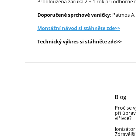
Prodloužená záruka 2 + 1 rok při odborné m
Doporučené sprchové vaničky
: Patmos A,
Montážní návod si stáhněte zde>>
Technický výkres si stáhněte zde>>
Z
á
p
a
t
Blog
í
Proč se 
při úprav
vířivce?
Ionizátor
Zdravější