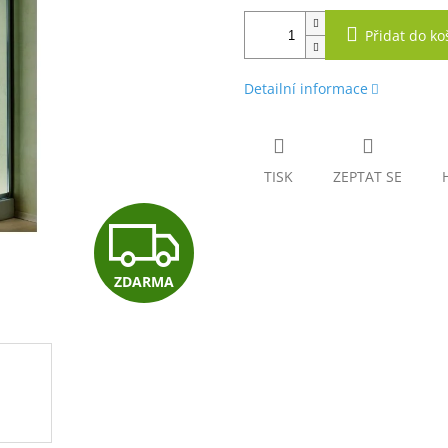
Přidat do ko
Detailní informace
TISK
ZEPTAT SE
Z
ZDARMA
D
A