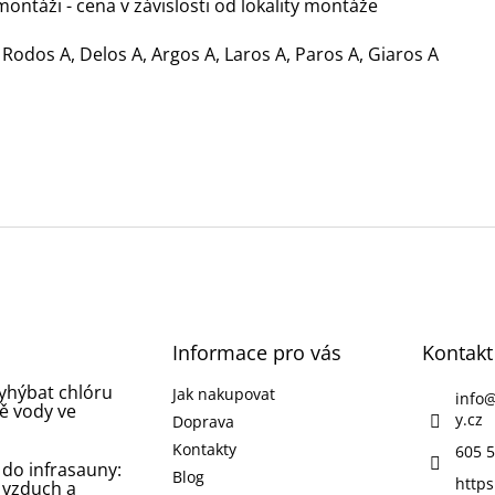
ontáži - cena v závislosti od lokality montáže
 Rodos A, Delos A, Argos A, Laros A, Paros A, Giaros A
Informace pro vás
Kontakt
vyhýbat chlóru
Jak nakupovat
info
ě vody ve
y.cz
Doprava
Kontakty
605 5
 do infrasauny:
Blog
https
 vzduch a