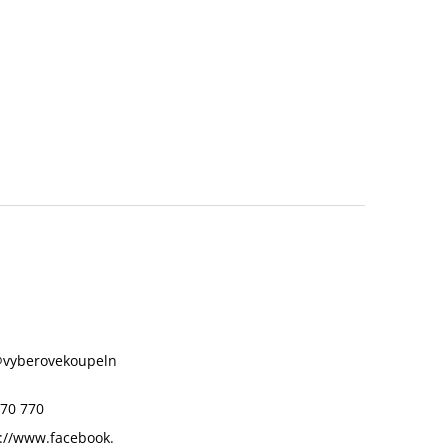
@
vyberovekoupeln
70 770
://www.facebook.