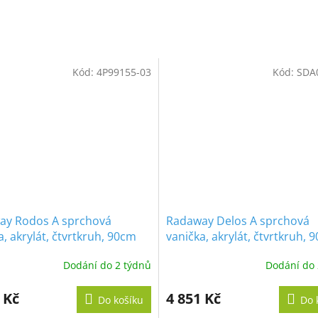
R
M
Kód:
4P99155-03
Kód:
SDA
A
ay Rodos A sprchová
Radaway Delos A sprchová
a, akrylát, čtvrtkruh, 90cm
vanička, akrylát, čtvrtkruh, 
Dodání do 2 týdnů
Dodání do 
 Kč
4 851 Kč
Do košíku
Do 