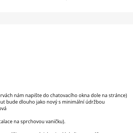
 barvách nám napište do chatovacího okna dole na stránce)
out bude dlouho jako nový s minimální údržbou
ová
talace na sprchovou vaničku).