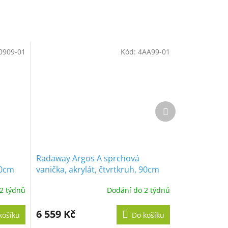
0909-01
Kód:
4AA99-01
Další
produkt
Radaway Argos A sprchová
90cm
vanička, akrylát, čtvrtkruh, 90cm
2 týdnů
Dodání do 2 týdnů
6 559 Kč
košíku
Do košíku