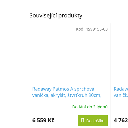
Související produkty
Kód:
4S99155-03
Radaway Patmos A sprchová
Radaw
vanička, akrylát, štvrťkruh 90cm,
vaničk
4S99155-03
Dodání do 2 týdnů
6 559 Kč
4 762
Do košíku