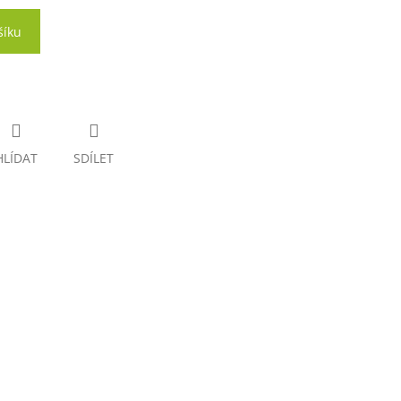
šíku
HLÍDAT
SDÍLET