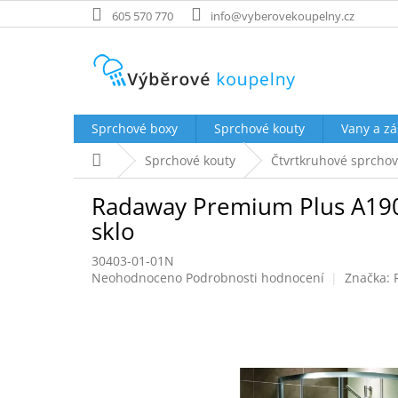
Přejít
605 570 770
info@vyberovekoupelny.cz
na
obsah
Sprchové boxy
Sprchové kouty
Vany a zá
Domů
Sprchové kouty
Čtvrtkruhové sprchov
Radaway Premium Plus A1900
sklo
30403-01-01N
Průměrné
Neohodnoceno
Podrobnosti hodnocení
Značka:
hodnocení
produktu
je
0,0
z
5
hvězdiček.