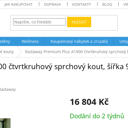
JAK NAKUPOVAT
DOPRAVA
KONTAKTY
BLOG
VR
HLEDAT
stěny
Wellness
Koupelnový nábytek a zrcadlá
Umy
é kouty
Radaway Premium Plus A1900 čtvrtkruhový sprchový ko
 čtvrtkruhový sprchový kout, šířka 
Radaway
16 804 Kč
Měrná
Dodání do 2 týdnů
cena: