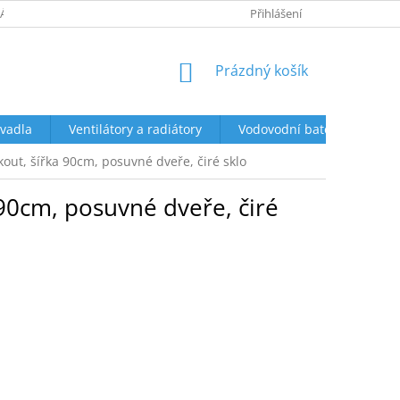
ÁCENÍ A REKLAMACE
OBCHODNÍ PODMÍNKY
Přihlášení
PODMÍNKY OCHR
NÁKUPNÍ
Prázdný košík
KOŠÍK
vadla
Ventilátory a radiátory
Vodovodní baterie a sprch
ut, šířka 90cm, posuvné dveře, čiré sklo
90cm, posuvné dveře, čiré