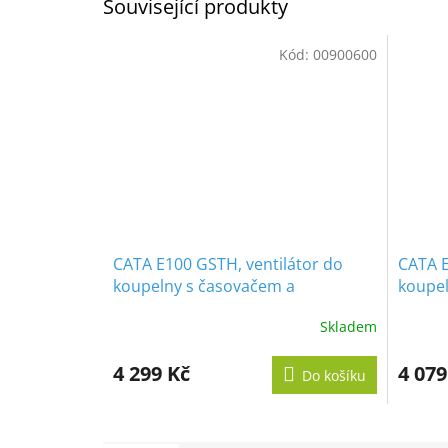
Související produkty
Kód:
00900600
CATA E100 GSTH, ventilátor do
CATA E
koupelny s časovačem a
koupel
vlhkoměrem, stříbrný
vlhkom
Skladem
Průměr
hodnoc
produk
4 299 Kč
4 079
Do košíku
je
5,0
z
5