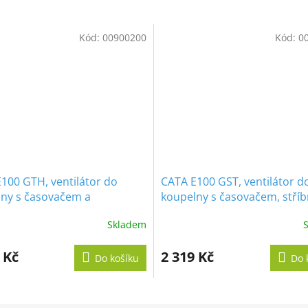
Kód:
00900200
Kód:
0
100 GTH, ventilátor do
CATA E100 GST, ventilátor d
ny s časovačem a
koupelny s časovačem, stříb
ěrem, bílý
Skladem
né
ení
tu
 Kč
2 319 Kč
Do košíku
Do 