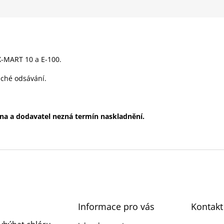
ek.
 X-MART 10 a E-100.
uché odsávání.
ána a dodavatel nezná termín naskladnění.
Informace pro vás
Kontakt