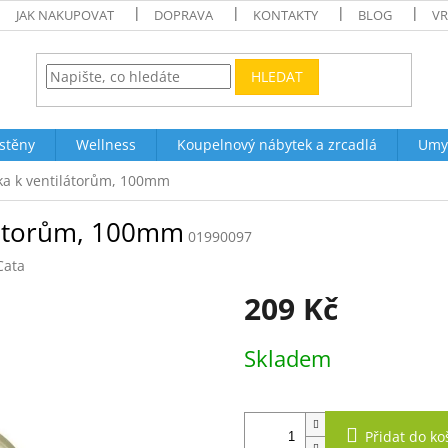
JAK NAKUPOVAT
DOPRAVA
KONTAKTY
BLOG
VR
HLEDAT
stěny
Wellness
Koupelnový nábytek a zrcadlá
Umy
ka k ventilátorům, 100mm
látorům, 100mm
01990097
Cata
209 Kč
Měrná
Skladem
cena:
Přidat do ko