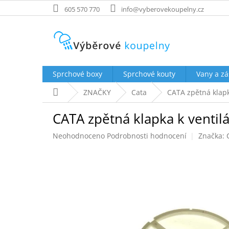
Přejít
605 570 770
info@vyberovekoupelny.cz
na
obsah
Sprchové boxy
Sprchové kouty
Vany a zá
Domů
ZNAČKY
Cata
CATA zpětná klap
CATA zpětná klapka k venti
Průměrné
Neohodnoceno
Podrobnosti hodnocení
Značka:
hodnocení
produktu
je
0,0
z
5
hvězdiček.