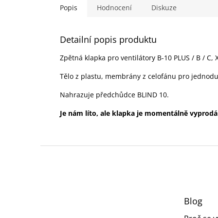
hvězdič
Popis
Hodnocení
Diskuze
Detailní popis produktu
Zpětná klapka pro ventilátory B-10 PLUS / B / C,
Tělo z plastu, membrány z celofánu pro jednod
Nahrazuje předchůdce BLIND 10.
Je nám líto, ale klapka je momentálně vyprod
Z
á
p
a
t
Blog
í