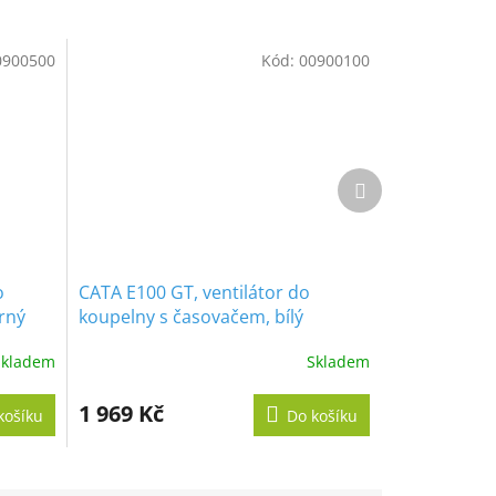
0900500
Kód:
00900100
Další
produkt
o
CATA E100 GT, ventilátor do
rný
koupelny s časovačem, bílý
Skladem
Skladem
1 969 Kč
košíku
Do košíku