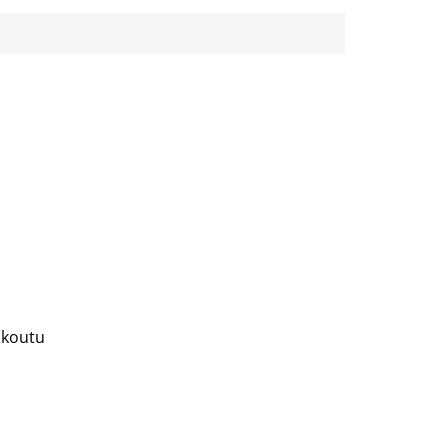
5
hvězdiček.
 koutu