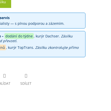
šíku
servis
ialisty — s plnou podporou a zázemím.
 –
dodání do týdne
, kurýr Dachser.
Zásilku
d převzetí.
dnů
, kurýr TopTrans.
Zásilku zkontrolujte přímo
HLÍDAT
SDÍLET