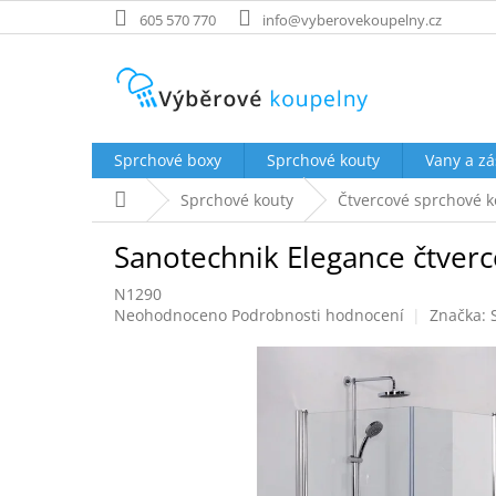
Přejít
605 570 770
info@vyberovekoupelny.cz
na
obsah
Sprchové boxy
Sprchové kouty
Vany a zá
Domů
Sprchové kouty
Čtvercové sprchové k
Sanotechnik Elegance čtverco
N1290
Průměrné
Neohodnoceno
Podrobnosti hodnocení
Značka:
hodnocení
produktu
je
0,0
z
5
hvězdiček.