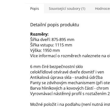
Popis
Související soubory (1)
Hodnoce
Detailní popis produktu
Rozměry:
Šířka dveří: 875-895 mm
Šířka vstupu: 1115 mm
Výška: 1950 mm
Více informací
o rozměrech naleznete na o
6 mm čiré bezpečnostní sklo
celokřídlové otvíravé dveře dovnitř i ven
Antikalová úprava skla - snadná údržba
Panty se zdvihovým mechanismem (při oteví
Barva hliníkových a kovových částí - chrom
Vyrovnávací nástěnný profil s roztažením 
Možné položit i na podlahu (není nutná ins