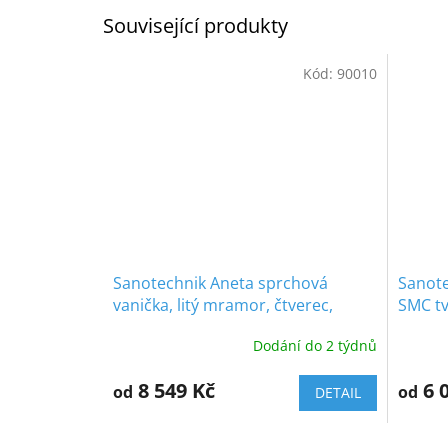
Související produkty
Kód:
90010
Sanotechnik Aneta sprchová
Sanote
vanička, litý mramor, čtverec,
SMC tv
90cm, 90010
90cm,
Dodání do 2 týdnů
8 549 Kč
6 
od
od
DETAIL