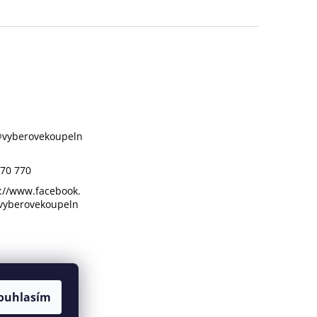
@
vyberovekoupeln
70 770
://www.facebook.
vyberovekoupeln
ouhlasím