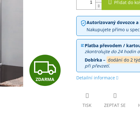
Přidat do ko
Autorizovaný dovozce a 
Nakupujete přímo u spec
Platba převodem / kartou
zkontrolujte do 24 hodin o
Z
Dobírka –
dodání do 2 tý
při převzetí.
Detailní informace
ZDARMA
D
A
TISK
ZEPTAT SE
R