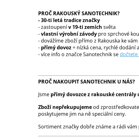
PROČ RAKOUSKÝ SANOTECHNIK?
-
30-ti letá tradice značky
- zastoupení
v 19-ti zemích
světa
-
vlastní výrobní závody
pro sprchové kout
- dovážíme zboží přímo z Rakouska ke vá
-
přímý dovoz
= nízká cena, rychlé dodání a
- více info o značce Sanotechnik se
dočtete
PROČ NAKOUPIT SANOTECHNIK U NÁS?
Jsme
přímý dovozce z rakouské centrály 
Zboží nepřekupujeme
od zprostředkovate
poskytujeme jim na ně speciální ceny.
Sortiment značky dobře známe a rádi vám