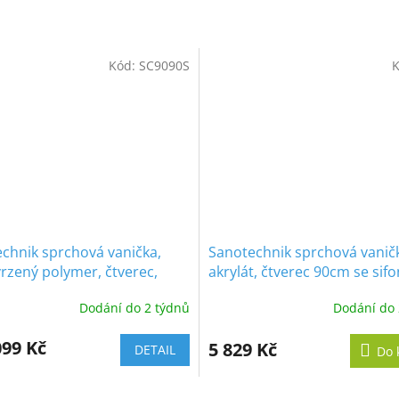
M
Kód:
SC9090S
K
A
chnik sprchová vanička,
Sanotechnik sprchová vanič
rzený polymer, čtverec,
akrylát, čtverec 90cm se sif
 SC9090S
P19
Dodání do 2 týdnů
Dodání do 
099 Kč
5 829 Kč
DETAIL
Do 