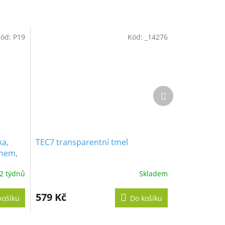
ód:
P19
Kód:
_14276
Další
produkt
ka,
TEC7 transparentní tmel
onem,
2 týdnů
Skladem
Průměrné
hodnocení
produktu
579 Kč
košíku
Do košíku
je
5,0
z