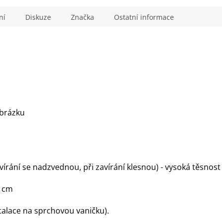
ní
Diskuze
Značka
Ostatní informace
brázku
rání se nadzvednou, při zavírání klesnou) - vysoká těsnost
2 cm
talace na sprchovou vaničku).