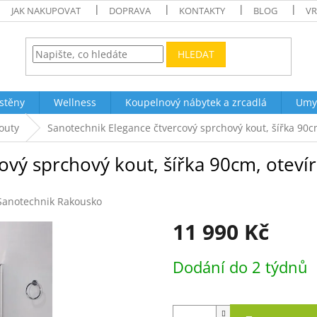
JAK NAKUPOVAT
DOPRAVA
KONTAKTY
BLOG
VR
HLEDAT
stěny
Wellness
Koupelnový nábytek a zrcadlá
Umy
outy
Sanotechnik Elegance čtvercový sprchový kout, šířka 90cm
vý sprchový kout, šířka 90cm, otevír
Sanotechnik Rakousko
11 990 Kč
Měrná
Dodání do 2 týdnů
cena: