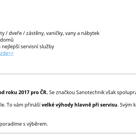
y / dveře / zástěny, vaničky, vany a nábytek
m domů
 nejlepší servisní služby
 zde>>
od roku 2017 pro ČR.
Se značkou Sanotechnik však spolupra
le. To vám přináší
velké výhody hlavně při servisu
. Svým 
 poradíme s výběrem.