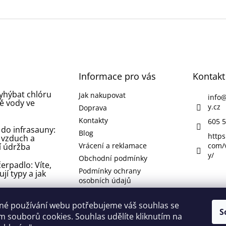
Informace pro vás
Kontakt
vyhýbat chlóru
Jak nakupovat
info
ě vody ve
y.cz
Doprava
Kontakty
605 5
 do infrasauny:
Blog
https
 vzduch a
Vrácení a reklamace
com/
í údržba
y/
Obchodní podmínky
erpadlo: Víte,
Podmínky ochrany
ují typy a jak
osobních údajů
 koupelně nebo
né používání webu potřebujeme váš souhlas se
 jak se jí
S
 souborů cookies. Souhlas udělíte kliknutím na
 odstranit ji?