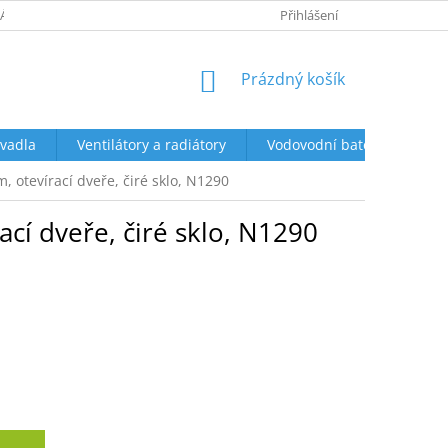
ÁCENÍ A REKLAMACE
OBCHODNÍ PODMÍNKY
Přihlášení
PODMÍNKY OCHR
NÁKUPNÍ
Prázdný košík
KOŠÍK
vadla
Ventilátory a radiátory
Vodovodní baterie a sprch
, otevírací dveře, čiré sklo, N1290
ací dveře, čiré sklo, N1290