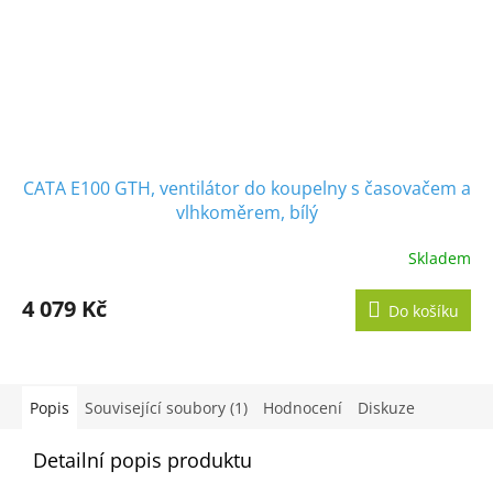
CATA E100 GTH, ventilátor do koupelny s časovačem a
vlhkoměrem, bílý
Skladem
Průměrné
hodnocení
produktu
4 079 Kč
Do košíku
je
5,0
z
5
hvězdiček.
Popis
Související soubory (1)
Hodnocení
Diskuze
Detailní popis produktu