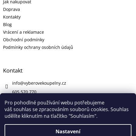
Jak nakupovat
Doprava
Kontakty
Blog
Vrácení a reklamace
Obchodní podmínky
Podmínky ochrany osobních údajů
Kontakt
info
@
vyberovekoupelny.cz
605 570 770
https://www.facebook.com/vyberovekoupelny/
Pro pohodlné používání webu potřebujeme
váš souhlas se zpracováním souborů cookies. Souhlas
udělíte kliknutím na tlačítko "Souhlasím".
Vytvořil Shoptet
Nastavení