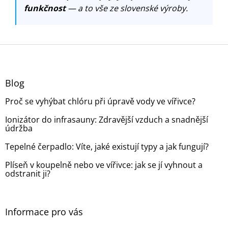
funkčnost
— a to vše ze slovenské výroby.
Z
á
p
a
Blog
t
Proč se vyhýbat chlóru při úpravě vody ve vířivce?
í
Ionizátor do infrasauny: Zdravější vzduch a snadnější
údržba
Tepelné čerpadlo: Víte, jaké existují typy a jak fungují?
Plíseň v koupelně nebo ve vířivce: jak se jí vyhnout a
odstranit ji?
Informace pro vás