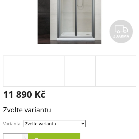
Z
ZDARMA
D
A
R
M
A
11 890 Kč
Měrná
Zvolte variantu
cena:
Varianta