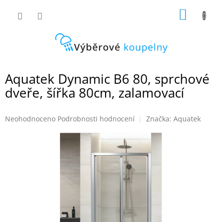
Přejít
NÁKUP
na
obsah
KOŠÍK
Aquatek Dynamic B6 80, sprchové
dveře, šířka 80cm, zalamovací
Průměrné
Neohodnoceno
Podrobnosti hodnocení
Značka:
Aquatek
hodnocení
produktu
je
0,0
z
5
hvězdiček.