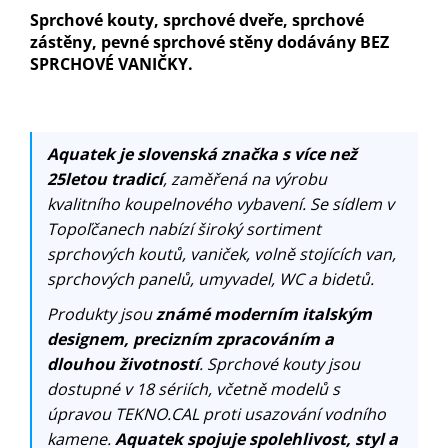
Sprchové kouty, sprchové dveře, sprchové
zástěny, pevné sprchové stěny dodávány BEZ
SPRCHOVÉ VANIČKY.
Aquatek je slovenská značka s více než
25letou tradicí
, zaměřená na výrobu
kvalitního koupelnového vybavení. Se sídlem v
Topoľčanech nabízí široký sortiment
sprchových koutů, vaniček, volně stojících van,
sprchových panelů, umyvadel, WC a bidetů.
Produkty jsou
známé moderním italským
designem, precizním zpracováním a
dlouhou životností
. Sprchové kouty jsou
dostupné v 18 sériích, včetně modelů s
úpravou TEKNO.CAL proti usazování vodního
kamene.
Aquatek spojuje spolehlivost, styl a