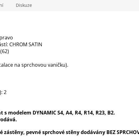
ní
Diskuze
vpravo
částí: CHROM SATIN
 (62)
talace na sprchovou vaničku).
: 2
 s modelem DYNAMIC S4, A4, R4, R14, R23, B2.
rodává.
ové zástěny, pevné sprchové stěny dodávány BEZ SPRCHO