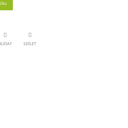
šíku
HLÍDAT
SDÍLET