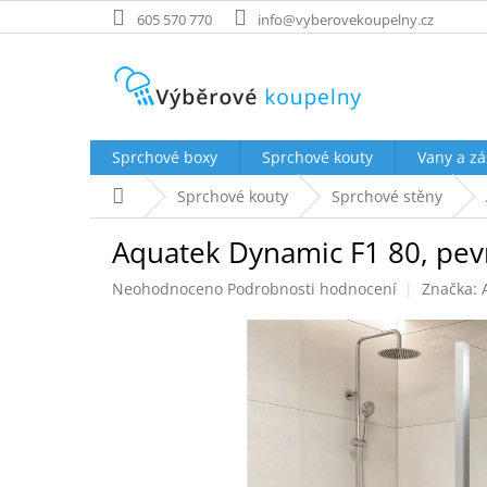
Přejít
605 570 770
info@vyberovekoupelny.cz
na
obsah
Sprchové boxy
Sprchové kouty
Vany a zá
Domů
Sprchové kouty
Sprchové stěny
Aquatek Dynamic F1 80, pev
Průměrné
Neohodnoceno
Podrobnosti hodnocení
Značka:
hodnocení
produktu
je
0,0
z
5
hvězdiček.