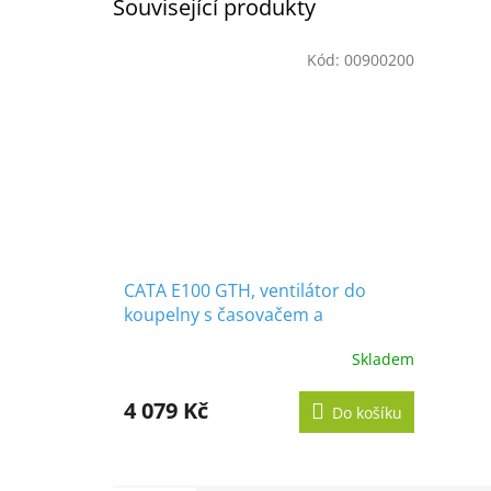
Související produkty
Kód:
00900200
CATA E100 GTH, ventilátor do
koupelny s časovačem a
vlhkoměrem, bílý
Skladem
Průměrné
hodnocení
produktu
4 079 Kč
Do košíku
je
5,0
z
5