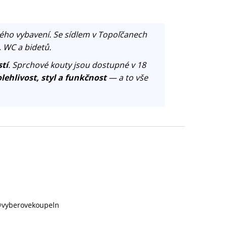
ého vybavení. Se sídlem v Topoľčanech
, WC a bidetů.
tí
. Sprchové kouty jsou dostupné v 18
lehlivost, styl a funkčnost
— a to vše
@
vyberovekoupeln