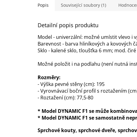
hvězdiček.
Popis
Související soubory (1)
Hodnoce
Detailní popis produktu
Model - univerzální: možné umístit vlevo i 
Barevnost - barva hliníkových a kovových 
Sklo - kalené sklo, tloušťka 6 mm; mod. čiré
Možné položit i na podlahu (není nutná ins
Rozměry:
- Výška pevné stěny (cm): 195
- Vyrovnávací boční profil s roztažením (cm)
- Roztažení (cm): 77,5-80
* Model DYNAMIC F1 se může kombinovat
* Model DYNAMIC F1 se samostatně nep
Sprchové kouty, sprchové dveře, sprch