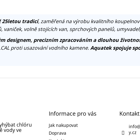
 25letou tradicí
, zaměřená na výrobu kvalitního koupelnov
, vaniček, volně stojících van, sprchových panelů, umyvadel
m designem, precizním zpracováním a dlouhou životnos
.CAL proti usazování vodního kamene.
Aquatek spojuje spo
Informace pro vás
Kontakt
vyhýbat chlóru
Jak nakupovat
info
ě vody ve
y.cz
Doprava