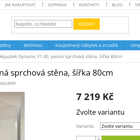
JAK NAKUPOVAT
DOPRAVA
KONTAKTY
BLOG
VR
HLEDAT
stěny
Wellness
Koupelnový nábytek a zrcadlá
Umy
Aquatek Dynamic F1 80, pevná sprchová stěna, šířka 80cm
ná sprchová stěna, šířka 80cm
Aquatek
7 219 Kč
Měrná
Zvolte variantu
cena:
Varianta