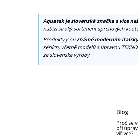
Aquatek je slovenská značka s více než
nabízí široký sortiment sprchových koutů
Produkty jsou
známé moderním italský
sériích, včetně modelů s úpravou TEKNO
ze slovenské výroby.
Z
á
p
a
t
Blog
í
Proč se 
při úprav
vířivce?