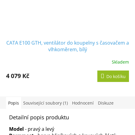
CATA E100 GTH, ventilátor do koupelny s časovačem a
vlhkoměrem, bílý
Skladem
Průměrné
hodnocení
produktu
4 079 Kč
Do košíku
je
5,0
z
5
hvězdiček.
Popis
Související soubory (1)
Hodnocení
Diskuze
Detailní popis produktu
Model
- pravý a levý