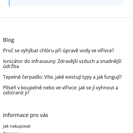
Z
á
p
a
Blog
t
Proč se vyhýbat chlóru při úpravě vody ve vířivce?
í
Ionizátor do infrasauny: Zdravější vzduch a snadnější
údržba
Tepelné čerpadlo: Víte, jaké existují typy a jak fungují?
Plíseň v koupelně nebo ve vířivce: jak se jí vyhnout a
odstranit ji?
Informace pro vás
Jak nakupovat