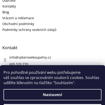
Doprava
Kontakty
Blog
Vrácení a reklamace
Obchodní podmínky
Podmínky ochrany osobních údajů
Kontakt
info
@
vyberovekoupelny.cz
605 570 770
https://www.facebook.com/vyberovekoupelny/
Pro pohodlné používání webu potřebujeme
váš souhlas se zpracováním souborů cookies. Souhlas
udělíte kliknutím na tlačítko "Souhlasím".
Vytvořil Shoptet
Nastavení
V pátek 7. 8. máme firemní dovolenou. V případě potřeby nám