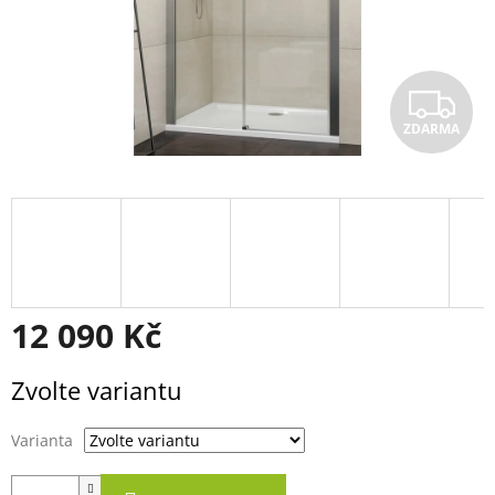
Z
ZDARMA
D
A
R
M
A
12 090 Kč
Měrná
Zvolte variantu
cena:
Varianta