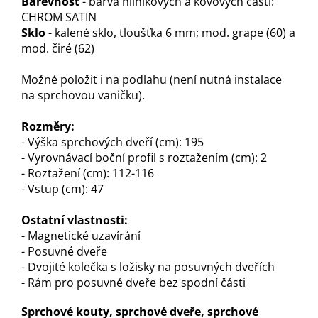
Barevnost
- barva hliníkových a kovových částí:
CHROM SATIN
Sklo
- kalené sklo, tloušťka 6 mm; mod. grape (60) a
mod. čiré (62)
Možné položit i na podlahu (není nutná instalace
na sprchovou vaničku).
Rozměry:
- Výška sprchových dveří (cm): 195
- Vyrovnávací boční profil s roztažením (cm): 2
- Roztažení (cm): 112-116
- Vstup (cm): 47
Ostatní vlastnosti:
- Magnetické uzavírání
- Posuvné dveře
- Dvojité kolečka s ložisky na posuvných dveřích
- Rám pro posuvné dveře bez spodní části
Sprchové kouty, sprchové dveře, sprchové