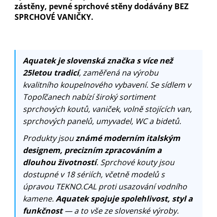
zástěny, pevné sprchové stěny dodávány BEZ
SPRCHOVÉ VANIČKY.
Aquatek je slovenská značka s více než
25letou tradicí
, zaměřená na výrobu
kvalitního koupelnového vybavení. Se sídlem v
Topoľčanech nabízí široký sortiment
sprchových koutů, vaniček, volně stojících van,
sprchových panelů, umyvadel, WC a bidetů.
Produkty jsou
známé moderním italským
designem, precizním zpracováním a
dlouhou životností
. Sprchové kouty jsou
dostupné v 18 sériích, včetně modelů s
úpravou TEKNO.CAL proti usazování vodního
kamene.
Aquatek spojuje spolehlivost, styl a
funkčnost
— a to vše ze slovenské výroby.