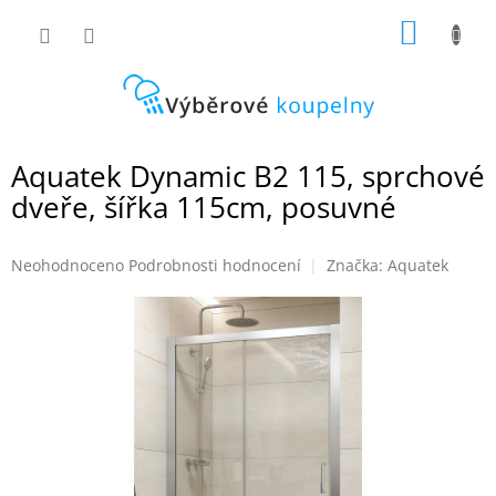
Přejít
NÁKUP
na
obsah
KOŠÍK
Aquatek Dynamic B2 115, sprchové
dveře, šířka 115cm, posuvné
Průměrné
Neohodnoceno
Podrobnosti hodnocení
Značka:
Aquatek
hodnocení
produktu
je
0,0
z
5
hvězdiček.