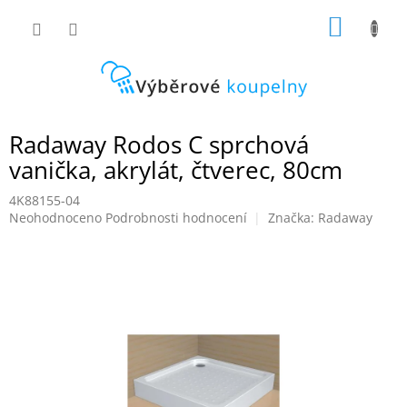
Přejít
NÁKUP
na
obsah
KOŠÍK
Radaway Rodos C sprchová
vanička, akrylát, čtverec, 80cm
4K88155-04
Průměrné
Neohodnoceno
Podrobnosti hodnocení
Značka:
Radaway
hodnocení
produktu
je
0,0
z
5
hvězdiček.