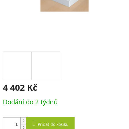
4 402 Kč
Měrná
Dodání do 2 týdnů
cena:
Přidat do košíku