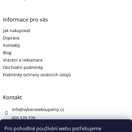
Informace pro vás
Jak nakupovat
Doprava
Kontakty
Blog
Vrácení a reklamace
Obchodní podmínky
Podmínky ochrany osobních údajů
Kontakt
info
@
vyberovekoupelny.cz
605 570 770
https://www.facebook.com/vyberovekoupelny/
Pro pohodlné používání webu potřebujeme