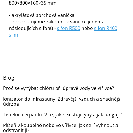
800×800×160×35 mm
- akrylátová sprchová vanička
- doporučujeme zakoupit k vaničce jeden z
následujících sifonů -
sifon R500
nebo
sifon R400
slim
Z
á
p
a
Blog
t
Proč se vyhýbat chlóru při úpravě vody ve vířivce?
í
Ionizátor do infrasauny: Zdravější vzduch a snadnější
údržba
Tepelné čerpadlo: Víte, jaké existují typy a jak fungují?
Plíseň v koupelně nebo ve vířivce: jak se jí vyhnout a
odstranit ji?