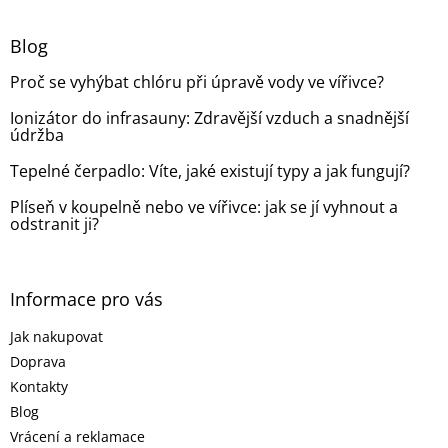
á
p
a
Blog
t
Proč se vyhýbat chlóru při úpravě vody ve vířivce?
í
Ionizátor do infrasauny: Zdravější vzduch a snadnější
údržba
Tepelné čerpadlo: Víte, jaké existují typy a jak fungují?
Plíseň v koupelně nebo ve vířivce: jak se jí vyhnout a
odstranit ji?
Informace pro vás
Jak nakupovat
Doprava
Kontakty
Blog
Vrácení a reklamace