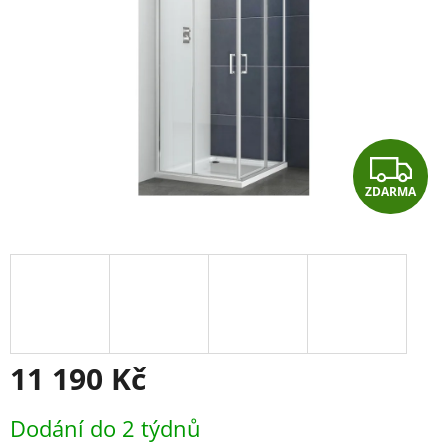
Z
ZDARMA
D
A
R
M
A
11 190 Kč
Měrná
Dodání do 2 týdnů
cena: