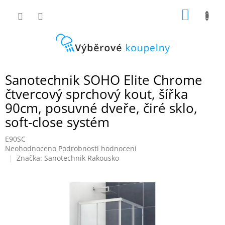
Přejít
NÁKUP
na
obsah
KOŠÍK
Sanotechnik SOHO Elite Chrome
čtvercový sprchový kout, šířka
90cm, posuvné dveře, čiré sklo,
soft-close systém
E90SC
Průměrné
Neohodnoceno
Podrobnosti hodnocení
hodnocení
Značka:
Sanotechnik Rakousko
produktu
je
0,0
z
5
hvězdiček.