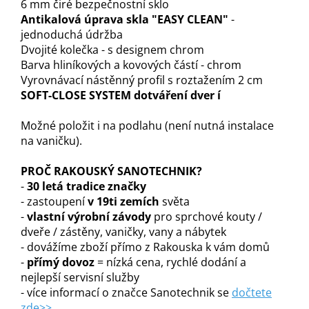
6 mm čiré bezpečnostní sklo
Antikalová úprava skla "EASY CLEAN"
-
jednoduchá údržba
Dvojité kolečka - s designem chrom
Barva hliníkových a kovových částí - chrom
Vyrovnávací nástěnný profil s roztažením 2 cm
SOFT-CLOSE SYSTEM dotváření dver
í
Možné položit i na podlahu (není nutná instalace
na vaničku).
PROČ RAKOUSKÝ SANOTECHNIK?
-
30 letá tradice značky
- zastoupení
v 19ti zemích
světa
-
vlastní výrobní závody
pro sprchové kouty /
dveře / zástěny, vaničky, vany a nábytek
- dovážíme zboží přímo z Rakouska k vám domů
-
přímý dovoz
= nízká cena, rychlé dodání a
nejlepší servisní služby
- více informací o značce Sanotechnik se
dočtete
zde>>