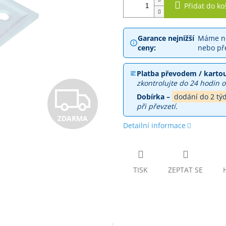
Přidat do ko
Garance nejnižší
Máme ne
ceny:
nebo př
Platba převodem / kartou
zkontrolujte do 24 hodin o
Z
Dobírka –
dodání do 2 tý
při převzetí.
ZDARMA
D
Detailní informace
A
TISK
ZEPTAT SE
R