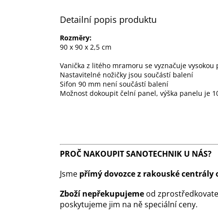
Detailní popis produktu
Rozměry:
90 x 90 x 2,5 cm
Vanička z litého mramoru se vyznačuje vysokou p
Nastavitelné nožičky jsou součástí balení
Sifon 90 mm není součástí balení
Možnost dokoupit čelní panel, výška panelu je 
PROČ NAKOUPIT SANOTECHNIK U NÁS?
Jsme
přímý dovozce z rakouské centrály 
Zboží nepřekupujeme
od zprostředkovate
poskytujeme jim na ně speciální ceny.