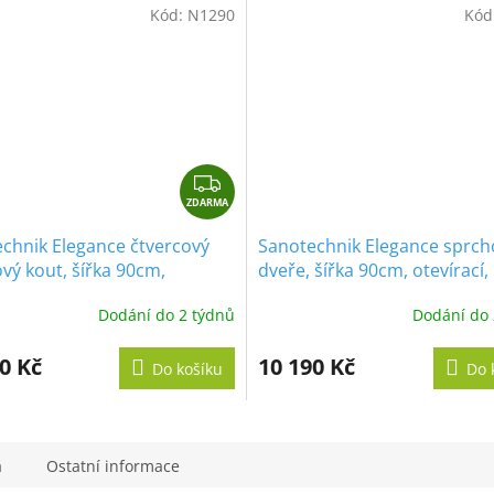
M
Kód:
N1290
Kód
A
Z
ZDARMA
D
A
chnik Elegance čtvercový
Sanotechnik Elegance sprch
R
vý kout, šířka 90cm,
dveře, šířka 90cm, otevírací,
M
cí dveře, čiré sklo, N1290
dvoukřídlé, N1090
A
Dodání do 2 týdnů
Dodání do 
0 Kč
10 190 Kč
Do košíku
Do 
a
Ostatní informace