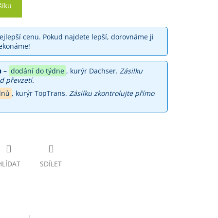
šíku
jlepší cenu. Pokud najdete lepší, dorovnáme ji
ekonáme!
 –
dodání do týdne
, kurýr Dachser.
Zásilku
d převzetí.
dnů
, kurýr TopTrans.
Zásilku zkontrolujte přímo
HLÍDAT
SDÍLET