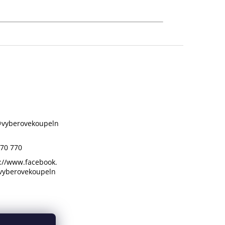
@
vyberovekoupeln
70 770
://www.facebook.
vyberovekoupeln