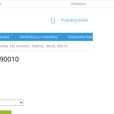
ÁCENÍ A REKLAMACE
OBCHODNÍ PODMÍNKY
Přihlášení
PODMÍNKY OCHR
NÁKUPNÍ
Prázdný košík
KOŠÍK
vadla
Ventilátory a radiátory
Vodovodní baterie a sprch
ička, litý mramor, čtverec, 90cm, 90010
 90010