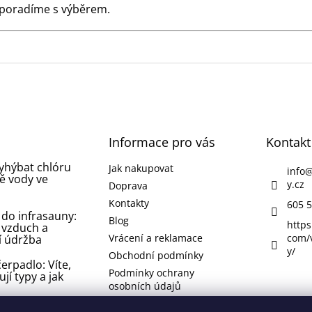
 poradíme s výběrem.
Informace pro vás
Kontakt
vyhýbat chlóru
Jak nakupovat
info
ě vody ve
y.cz
Doprava
Kontakty
605 5
 do infrasauny:
Blog
https
 vzduch a
Vrácení a reklamace
com/
í údržba
y/
Obchodní podmínky
erpadlo: Víte,
Podmínky ochrany
ují typy a jak
osobních údajů