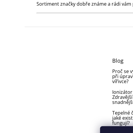
Sortiment značky dobře známe a rádi vám
Z
á
p
a
t
Blog
í
Proč se 
při úprav
vířivce?
Ionizátor
Zdravější
snadnějš
Tepelné č
jaké exist
fungují?