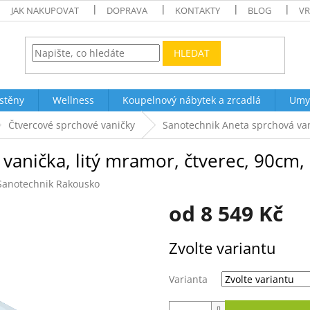
JAK NAKUPOVAT
DOPRAVA
KONTAKTY
BLOG
VR
HLEDAT
stěny
Wellness
Koupelnový nábytek a zrcadlá
Umy
Čtvercové sprchové vaničky
Sanotechnik Aneta sprchová van
vanička, litý mramor, čtverec, 90cm,
Sanotechnik Rakousko
od
8 549 Kč
Měrná
Zvolte variantu
cena:
Varianta