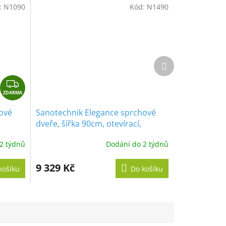
:
N1090
Kód:
N1490
Další
produkt
Z
ZDARMA
D
A
ové
Sanotechnik Elegance sprchové
R
dveře, šířka 90cm, otevírací,
M
celokrídlové, N1490
A
2 týdnů
Dodání do 2 týdnů
9 329 Kč
košíku
Do košíku