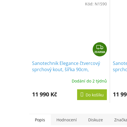
Kód:
N1590
Z
ZDARMA
D
A
Sanotechnik Elegance čtvercový
Sanote
R
sprchový kout, šířka 90cm,
sprcho
M
otevírací dveře + pevná část, čiré
otevíra
A
Dodání do 2 týdnů
sklo, N1590
11 990 Kč
11 99
Do košíku
Popis
Hodnocení
Diskuze
Značk