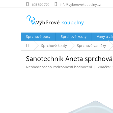
Přejít
605 570 770
info@vyberovekoupelny.cz
na
obsah
Sprchové boxy
Sprchové kouty
Vany a zá
Domů
Sprchové kouty
Sprchové vaničky
Sanotechnik Aneta sprchová 
Průměrné
Neohodnoceno
Podrobnosti hodnocení
Značka:
hodnocení
produktu
je
0,0
z
5
hvězdiček.