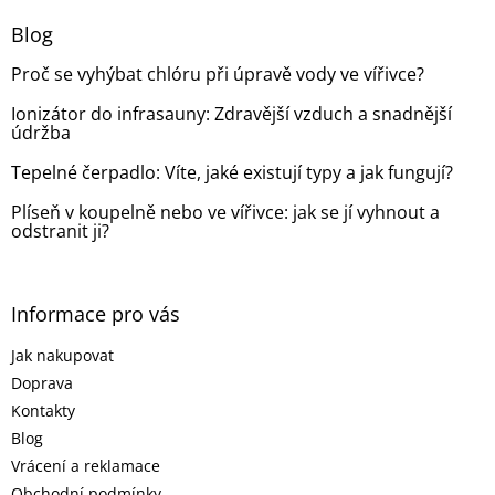
p
a
Blog
t
Proč se vyhýbat chlóru při úpravě vody ve vířivce?
í
Ionizátor do infrasauny: Zdravější vzduch a snadnější
údržba
Tepelné čerpadlo: Víte, jaké existují typy a jak fungují?
Plíseň v koupelně nebo ve vířivce: jak se jí vyhnout a
odstranit ji?
Informace pro vás
Jak nakupovat
Doprava
Kontakty
Blog
Vrácení a reklamace
Obchodní podmínky