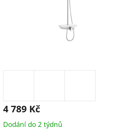
4 789 Kč
Měrná
Dodání do 2 týdnů
cena: