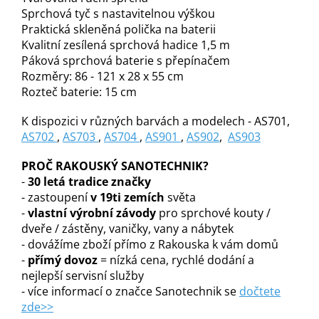
Sprchová tyč s nastavitelnou výškou
Praktická skleněná polička na baterii
Kvalitní zesílená sprchová hadice 1,5 m
Páková sprchová baterie s přepínačem
Rozměry: 86 - 121 x 28 x 55 cm
Rozteč baterie: 15 cm
K dispozici v různých barvách a modelech - AS701,
AS702
,
AS703
,
AS704
,
AS901
,
AS902
,
AS903
PROČ RAKOUSKÝ SANOTECHNIK?
-
30 letá tradice značky
- zastoupení
v 19ti zemích
světa
-
vlastní výrobní závody
pro sprchové kouty /
dveře / zástěny, vaničky, vany a nábytek
- dovážíme zboží přímo z Rakouska k vám domů
-
přímý dovoz
= nízká cena, rychlé dodání a
nejlepší servisní služby
- více informací o značce Sanotechnik se
dočtete
zde>>