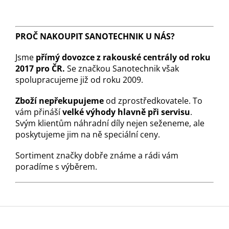
PROČ NAKOUPIT SANOTECHNIK U NÁS?
Jsme
přímý dovozce z rakouské centrály od roku
2017 pro ČR.
Se značkou Sanotechnik však
spolupracujeme již od roku 2009.
Zboží nepřekupujeme
od zprostředkovatele. To
vám přináší
velké výhody hlavně při servisu
.
Svým klientům náhradní díly nejen seženeme, ale
poskytujeme jim na ně speciální ceny.
Sortiment značky dobře známe a rádi vám
poradíme s výběrem.
Z
á