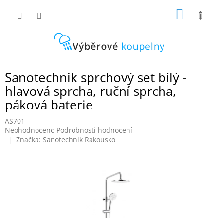
Přejít
NÁKUP
na
obsah
KOŠÍK
Sanotechnik sprchový set bílý -
hlavová sprcha, ruční sprcha,
páková baterie
AS701
Průměrné
Neohodnoceno
Podrobnosti hodnocení
hodnocení
Značka:
Sanotechnik Rakousko
produktu
je
0,0
z
5
hvězdiček.