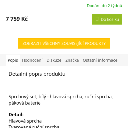
Dodání do 2 týdnů
7 759 Kč
Do košíku
ZOBRAZIT VŠECHNY SOUVISEJÍCÍ PRODUKTY
Popis
Hodnocení
Diskuze
Značka
Ostatní informace
Detailní popis produktu
Sprchový set, bílý - hlavová sprcha, ruční sprcha,
páková baterie
Detail:
Hlavová sprcha
Tvarovaná ruční sprcha