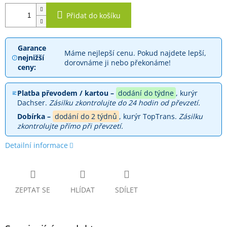
Přidat do košíku
Garance
Máme nejlepší cenu. Pokud najdete lepší,
nejnižší
dorovnáme ji nebo překonáme!
ceny:
Platba převodem / kartou –
dodání do týdne
, kurýr
Dachser.
Zásilku zkontrolujte do 24 hodin od převzetí.
Dobírka –
dodání do 2 týdnů
, kurýr TopTrans.
Zásilku
zkontrolujte přímo při převzetí.
Detailní informace
ZEPTAT SE
HLÍDAT
SDÍLET