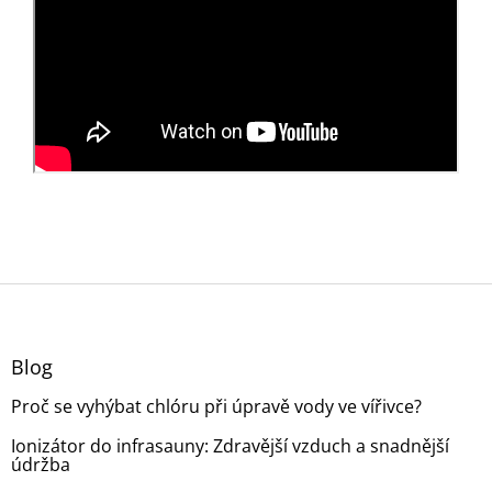
Z
á
p
a
Blog
t
Proč se vyhýbat chlóru při úpravě vody ve vířivce?
í
Ionizátor do infrasauny: Zdravější vzduch a snadnější
údržba