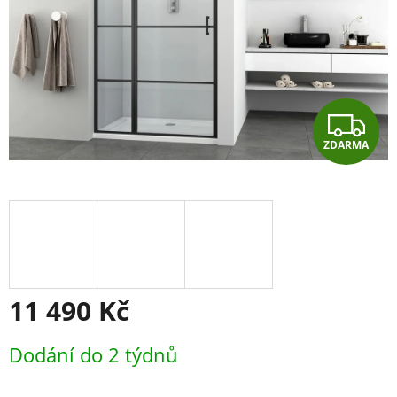
Z
ZDARMA
D
A
R
M
A
11 490 Kč
Měrná
Dodání do 2 týdnů
cena: