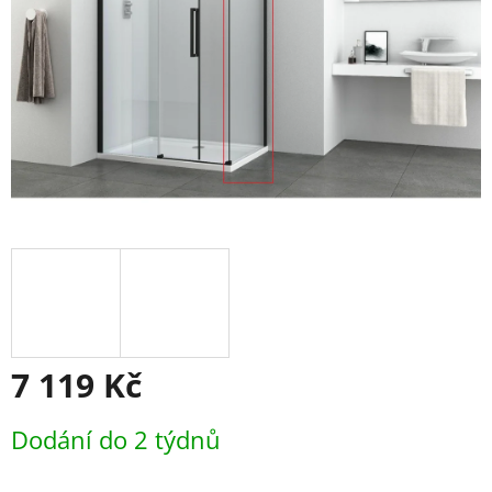
7 119 Kč
Měrná
Dodání do 2 týdnů
cena: