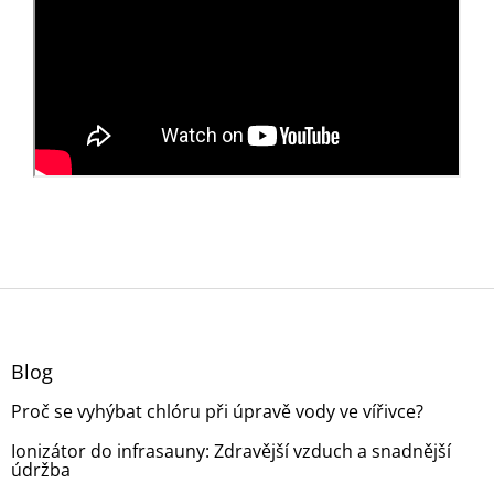
Z
á
p
a
Blog
t
Proč se vyhýbat chlóru při úpravě vody ve vířivce?
í
Ionizátor do infrasauny: Zdravější vzduch a snadnější
údržba