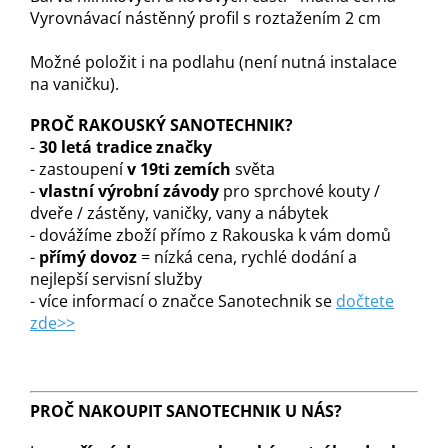
Vyrovnávací nástěnný profil s roztažením 2 cm
Možné položit i na podlahu (není nutná instalace
na vaničku).
PROČ RAKOUSKÝ SANOTECHNIK?
-
30 letá tradice značky
- zastoupení
v 19ti zemích
světa
-
vlastní výrobní závody
pro sprchové kouty /
dveře / zástěny, vaničky, vany a nábytek
- dovážíme zboží přímo z Rakouska k vám domů
-
přímý dovoz
= nízká cena, rychlé dodání a
nejlepší servisní služby
- více informací o značce Sanotechnik se
dočtete
zde>>
PROČ NAKOUPIT SANOTECHNIK U NÁS?