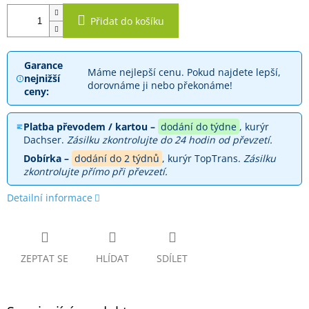
Přidat do košíku
Garance
Máme nejlepší cenu. Pokud najdete lepší,
nejnižší
dorovnáme ji nebo překonáme!
ceny:
Platba převodem / kartou –
dodání do týdne
, kurýr
Dachser.
Zásilku zkontrolujte do 24 hodin od převzetí.
Dobírka –
dodání do 2 týdnů
, kurýr TopTrans.
Zásilku
zkontrolujte přímo při převzetí.
Detailní informace
ZEPTAT SE
HLÍDAT
SDÍLET