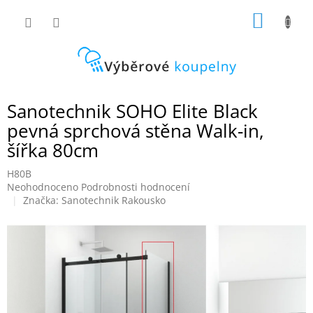
Přejít
NÁKUP
na
obsah
KOŠÍK
Sanotechnik SOHO Elite Black
pevná sprchová stěna Walk-in,
šířka 80cm
H80B
Průměrné
Neohodnoceno
Podrobnosti hodnocení
hodnocení
Značka:
Sanotechnik Rakousko
produktu
je
0,0
z
5
hvězdiček.