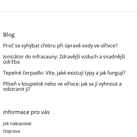
Z
á
p
a
Blog
t
Proč se vyhýbat chlóru při úpravě vody ve vířivce?
í
Ionizátor do infrasauny: Zdravější vzduch a snadnější
údržba
Tepelné čerpadlo: Víte, jaké existují typy a jak fungují?
Plíseň v koupelně nebo ve vířivce: jak se jí vyhnout a
odstranit ji?
Informace pro vás
Jak nakupovat
Doprava