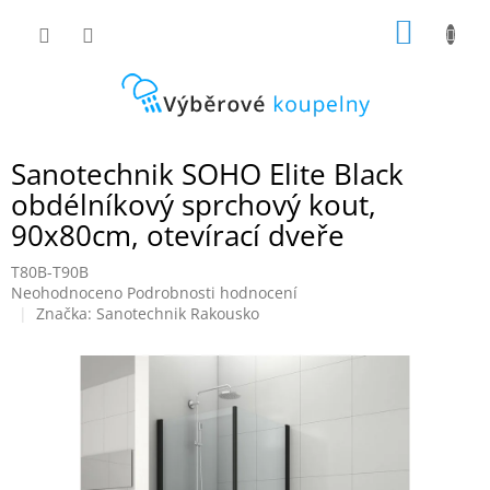
Přejít
NÁKUP
na
obsah
KOŠÍK
Sanotechnik SOHO Elite Black
obdélníkový sprchový kout,
90x80cm, otevírací dveře
T80B-T90B
Průměrné
Neohodnoceno
Podrobnosti hodnocení
hodnocení
Značka:
Sanotechnik Rakousko
produktu
je
0,0
z
5
hvězdiček.