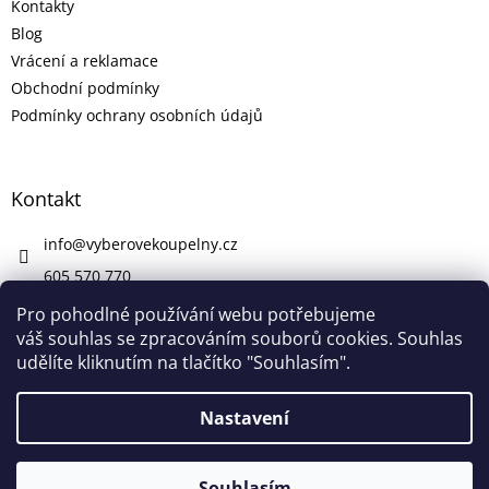
Kontakty
Blog
Vrácení a reklamace
Obchodní podmínky
Podmínky ochrany osobních údajů
Kontakt
info
@
vyberovekoupelny.cz
605 570 770
https://www.facebook.com/vyberovekoupelny/
Pro pohodlné používání webu potřebujeme
váš souhlas se zpracováním souborů cookies. Souhlas
udělíte kliknutím na tlačítko "Souhlasím".
Vytvořil Shoptet
Nastavení
V pátek 7. 8. máme firemní dovolenou. V případě potřeby nám
Copyright 2026
Výběrové Koupelny
. Všechna práva
napište na info@vyberovekoupelny.cz. Všechny požadavky
Souhlasím