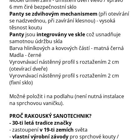
Model univerzální - umístění dveří vlevo / vpravo
6 mm čiré bezpečnostní sklo
P
anty se zdvihovým mechanisme
m
(při otevírání
se nadzvednou, při zavírání klesnou) - vysoká
těsnost koutu
P
anty
jsou
integrovány ve skle
což usnadňuje
samotnou údržbu skla
Barva hliníkových a kovových částí - matná černá
Madla - černé
Vyrovnávací nástěnný profil s roztažením 2 cm
(otevírací dveře)
Vyrovnávací nástěnný profil s roztažením 2 cm
(fixní sklo)
Možné položit i na podlahu (není nutná instalace
na sprchovou vaničku).
P
ROČ RAKOUSKÝ SANOTECHNIK?
-
30-ti letá tradice značky
- zastoupení
v 19-ti zemích
světa
-
vlastní výrobní závody
pro sprchové kouty /