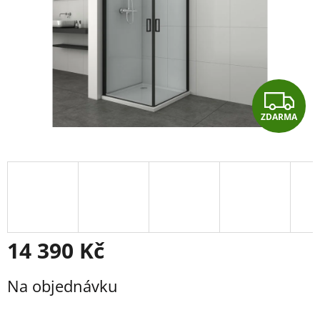
Z
ZDARMA
D
A
R
M
A
14 390 Kč
Měrná
Na objednávku
cena: