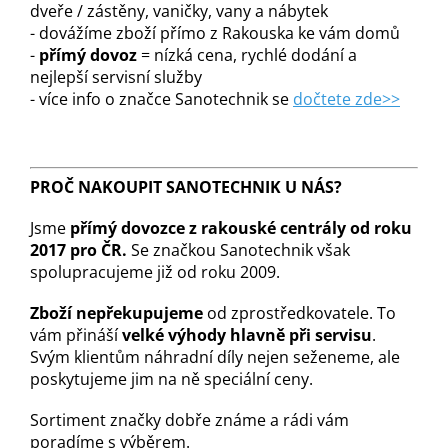
dveře / zástěny, vaničky, vany a nábytek
- dovážíme zboží přímo z Rakouska ke vám domů
-
přímý dovoz
= nízká cena, rychlé dodání a
nejlepší servisní služby
- více info o značce Sanotechnik se
dočtete zde>>
PROČ NAKOUPIT SANOTECHNIK U NÁS?
Jsme
přímý dovozce z rakouské centrály od roku
2017 pro ČR.
Se značkou Sanotechnik však
spolupracujeme již od roku 2009.
Zboží nepřekupujeme
od zprostředkovatele. To
vám přináší
velké výhody hlavně při servisu
.
Svým klientům náhradní díly nejen seženeme, ale
poskytujeme jim na ně speciální ceny.
Sortiment značky dobře známe a rádi vám
poradíme s výběrem.