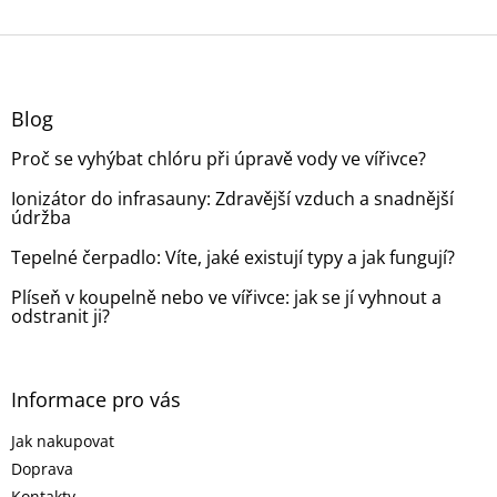
Z
á
p
a
Blog
t
Proč se vyhýbat chlóru při úpravě vody ve vířivce?
í
Ionizátor do infrasauny: Zdravější vzduch a snadnější
údržba
Tepelné čerpadlo: Víte, jaké existují typy a jak fungují?
Plíseň v koupelně nebo ve vířivce: jak se jí vyhnout a
odstranit ji?
Informace pro vás
Jak nakupovat
Doprava
Kontakty