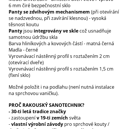
6 mm čiré bezpečnostní sklo
P
anty se zdvihovým mechanisme
m
(při otevírání
se nadzvednou, při zavírání klesnou) - vysoká
těsnost koutu
P
anty
jsou
integrovány ve skle
což usnadňuje
samotnou údržbu skla
Barva hliníkových a kovových částí - matná černá
Madla - černé
Vyrovnávací nástěnný profil s roztažením 2 cm
(otevírací dveře)
Vyrovnávací nástěnný profil s roztažením 1,5 cm
(fixní sklo)
Možné položit i na podlahu (není nutná instalace
na sprchovou vaničku).
P
ROČ RAKOUSKÝ SANOTECHNIK?
-
30-ti letá tradice značky
- zastoupení
v 19-ti zemích
světa
-
vlastní výrobní závody
pro sprchové kouty /