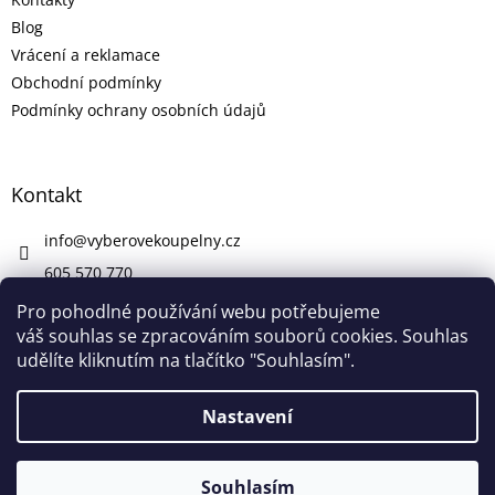
Blog
Vrácení a reklamace
Obchodní podmínky
Podmínky ochrany osobních údajů
Kontakt
info
@
vyberovekoupelny.cz
605 570 770
https://www.facebook.com/vyberovekoupelny/
Pro pohodlné používání webu potřebujeme
váš souhlas se zpracováním souborů cookies. Souhlas
udělíte kliknutím na tlačítko "Souhlasím".
Vytvořil Shoptet
Nastavení
V pátek 7. 8. máme firemní dovolenou. V případě potřeby nám
Copyright 2026
Výběrové Koupelny
. Všechna práva
napište na info@vyberovekoupelny.cz. Všechny požadavky
Souhlasím
vyhrazena.