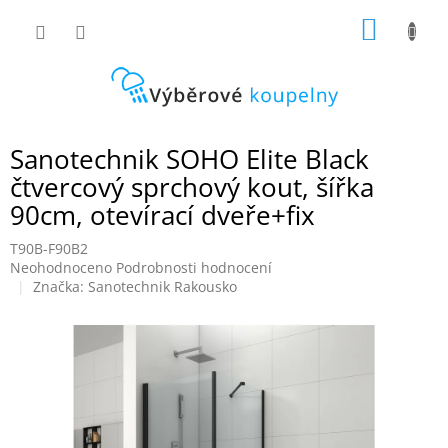
Přejít
NÁKUP
na
obsah
KOŠÍK
Sanotechnik SOHO Elite Black
čtvercový sprchový kout, šířka
90cm, otevírací dveře+fix
T90B-F90B2
Průměrné
Neohodnoceno
Podrobnosti hodnocení
hodnocení
Značka:
Sanotechnik Rakousko
produktu
je
0,0
z
5
hvězdiček.