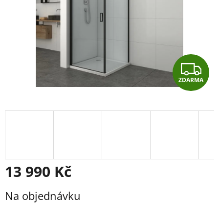
Z
ZDARMA
D
A
R
M
A
13 990 Kč
Měrná
Na objednávku
cena: