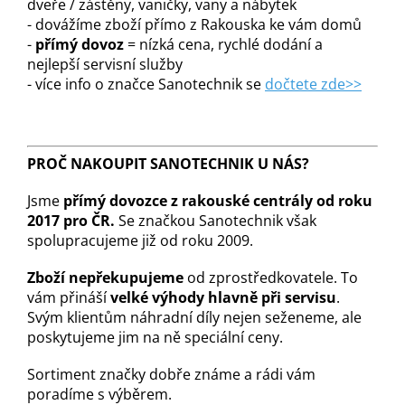
dveře / zástěny, vaničky, vany a nábytek
- dovážíme zboží přímo z Rakouska ke vám domů
-
přímý dovoz
= nízká cena, rychlé dodání a
nejlepší servisní služby
- více info o značce Sanotechnik se
dočtete zde>>
PROČ NAKOUPIT SANOTECHNIK U NÁS?
Jsme
přímý dovozce z rakouské centrály od roku
2017 pro ČR.
Se značkou Sanotechnik však
spolupracujeme již od roku 2009.
Zboží nepřekupujeme
od zprostředkovatele. To
vám přináší
velké výhody hlavně při servisu
.
Svým klientům náhradní díly nejen seženeme, ale
poskytujeme jim na ně speciální ceny.
Sortiment značky dobře známe a rádi vám
poradíme s výběrem.