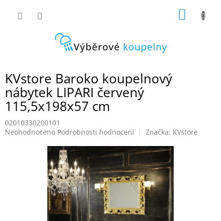
Přejít
NÁKUP
na
obsah
KOŠÍK
KVstore Baroko koupelnový
nábytek LIPARI červený
115,5x198x57 cm
02010330200101
Průměrné
Neohodnoceno
Podrobnosti hodnocení
Značka:
KVstore
hodnocení
produktu
je
0,0
z
5
hvězdiček.