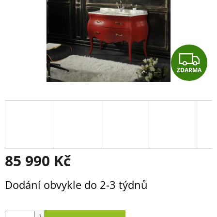
Z
ZDARMA
D
A
R
M
A
85 990 Kč
Měrná
Dodání obvykle do 2-3 týdnů
cena: