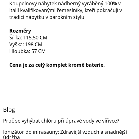
Koupelnový nábytek nádherný vyráběný 100% v
Itálii kvalifikovanými řemeslníky, kteří pokračují v
tradici nábytku v barokním stylu.
Rozměry
Šířka: 115,50 CM
Výška: 198 CM
Hloubka: 57 CM
Cena je za celý komplet kromě baterie.
Z
á
p
a
Blog
t
Proč se vyhýbat chlóru při úpravě vody ve vířivce?
í
Ionizátor do infrasauny: Zdravější vzduch a snadnější
údržba