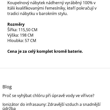
Koupelnový nábytek nádherný vyráběný 100% v
Itálii kvalifikovanými řemeslníky, kteří pokračují v
tradici nábytku v barokním stylu.
Rozměry
Šířka: 115,50 CM
Výška: 198 CM
Hloubka: 57 CM
Cena je za celý komplet kromě baterie.
Z
á
p
a
Blog
t
Proč se vyhýbat chlóru při úpravě vody ve vířivce?
í
Ionizátor do infrasauny: Zdravější vzduch a snadnější
údržba