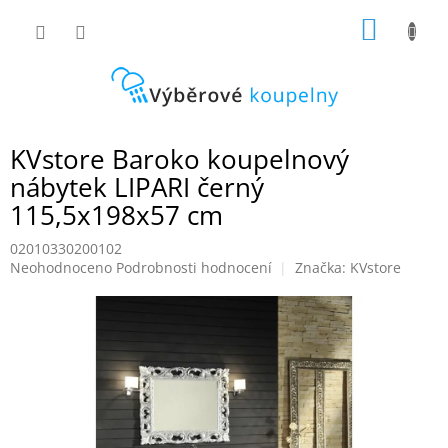
Přejít
NÁKUP
na
obsah
KOŠÍK
KVstore Baroko koupelnový
nábytek LIPARI černý
115,5x198x57 cm
02010330200102
Průměrné
Neohodnoceno
Podrobnosti hodnocení
Značka:
KVstore
hodnocení
produktu
je
0,0
z
5
hvězdiček.