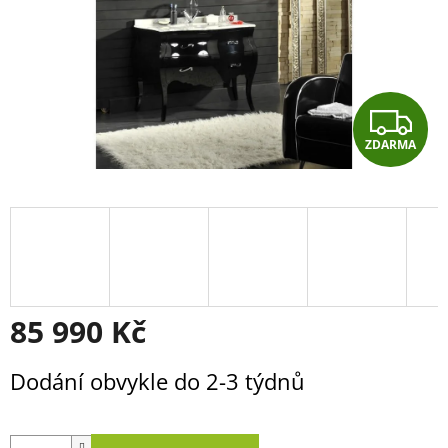
Z
ZDARMA
D
A
R
M
A
85 990 Kč
Měrná
Dodání obvykle do 2-3 týdnů
cena: