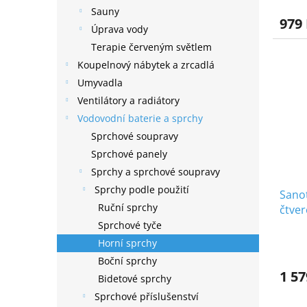
Sauny
979
Úprava vody
Terapie červeným světlem
Koupelnový nábytek a zrcadlá
Umyvadla
Ventilátory a radiátory
Vodovodní baterie a sprchy
Sprchové soupravy
Sprchové panely
Sprchy a sprchové soupravy
Sprchy podle použití
Sanot
Ruční sprchy
čtver
sety 
Sprchové tyče
Horní sprchy
Boční sprchy
1 57
Bidetové sprchy
Sprchové příslušenství