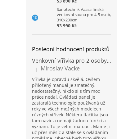
53 890 Kč
Sanotechnik Vaasa finská
venkovní sauna pro 4-5 osob,
310x230cm
93 990 Kč
Poslední hodnocení produktů
Venkovní vířivka pro 2 osoby Sanotechnik Modena modrá 205x130cm
Miroslav Vacke
|
Hodnocení produktu je 3 z 5 hvězdiček.
Vířivka je opravdu skvělá. Ovšem
přiložený manuál je zmatečný,
nedostatečný, nikdo si s tím moc
práce nedal. Ovládací panel je
zastaralá technologie používaná už
roky ve všech možných modelech
různých vířivek. Některá tlačítka jsou
tam navíc a nemají žádnou funkci a
význam. To je velmi matoucí. Máme ji
už přes měsíc a stale se s ovládáním
potýkáme. Obecně bych tuto vířivku