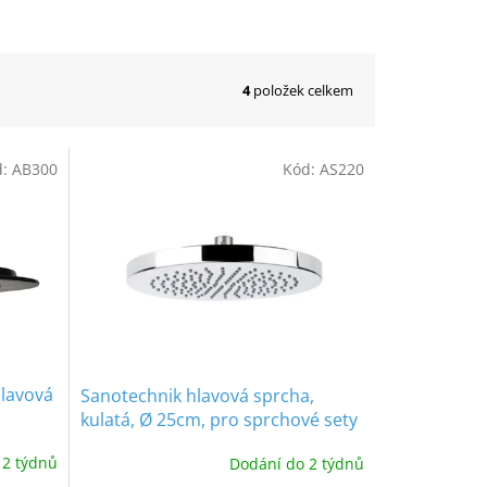
4
položek celkem
d:
AB300
Kód:
AS220
lavová
Sanotechnik hlavová sprcha,
kulatá, Ø 25cm, pro sprchové sety
0,
AS577, AS588, AS655
 2 týdnů
Dodání do 2 týdnů