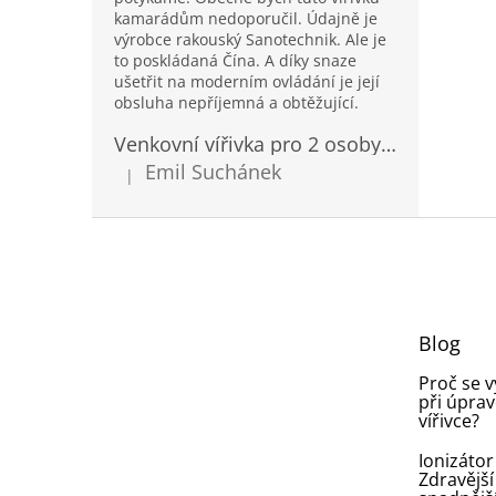
kamarádům nedoporučil. Údajně je
výrobce rakouský Sanotechnik. Ale je
to poskládaná Čína. A díky snaze
ušetřit na moderním ovládání je její
obsluha nepříjemná a obtěžující.
Venkovní vířivka pro 2 osoby Sanotechnik Modena modrá 205x130cm
Emil Suchánek
|
Hodnocení produktu je 5 z 5 hvězdiček.
Z
á
p
a
t
Blog
í
Proč se 
při úprav
vířivce?
Ionizátor
Zdravější