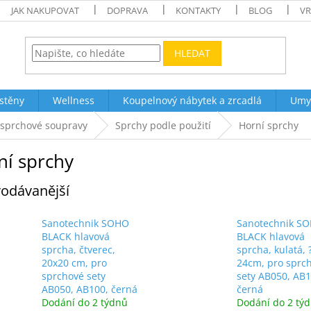
JAK NAKUPOVAT
DOPRAVA
KONTAKTY
BLOG
VR
HLEDAT
stěny
Wellness
Koupelnový nábytek a zrcadlá
Umy
 sprchové soupravy
Sprchy podle použití
Horní sprchy
ní sprchy
odávanější
Sanotechnik SOHO
Sanotechnik S
BLACK hlavová
BLACK hlavová
sprcha, čtverec,
sprcha, kulatá, 
20x20 cm, pro
24cm, pro sprc
sprchové sety
sety AB050, AB1
AB050, AB100, černá
černá
Dodání do 2 týdnů
Dodání do 2 tý