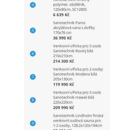
polymer, obdélník,
120x80cm, SC1280S
6 639 Kč
Sanotechnik Paros
akrylátová vana s dvířky
170x76 cm
36 990 Kč
Venkovní vířivka pro 5 osob
Sanotechnik Rovinj bílá
210x210cm
214 300 Kč
Venkovní vířivka pro 2 osoby
Sanotechnik Modena bílá
205x130cm
119 990 Kč
Venkovní vířivka pro 5 osob
Sanotechnik Hawaii bílá
220x220cm
209 990 Kč
Sanotechnik Lindholm finská
venkovní sudová sauna pro
1-2 osoby, 128,2x120x194cm