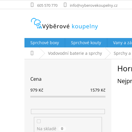
Přejít
605 570 770
info@vyberovekoupelny.cz
na
obsah
Sprchové boxy
Sprchové kouty
Vany a zá
Domů
Vodovodní baterie a sprchy
Sprchy a
P
Hor
o
s
Cena
Nejpr
t
r
979
Kč
1579
Kč
a
n
n
í
p
a
Na skladě
0