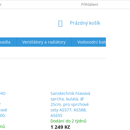
ÁCENÍ A REKLAMACE
OBCHODNÍ PODMÍNKY
Přihlášení
PODMÍNKY OCHR
NÁKUPNÍ
Prázdný košík
KOŠÍK
vadla
Ventilátory a radiátory
Vodovodní baterie a sprch
OHO
Sanotechnik hlavová
sprcha, kulatá, Ø
?
25cm, pro sprchové
hové
sety AS577, AS588,
00,
AS655
Dodání do 2 týdnů
dnů
1 249 Kč