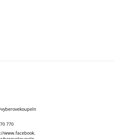
@
vyberovekoupeln
70 770
://www.facebook.
vyberovekoupeln