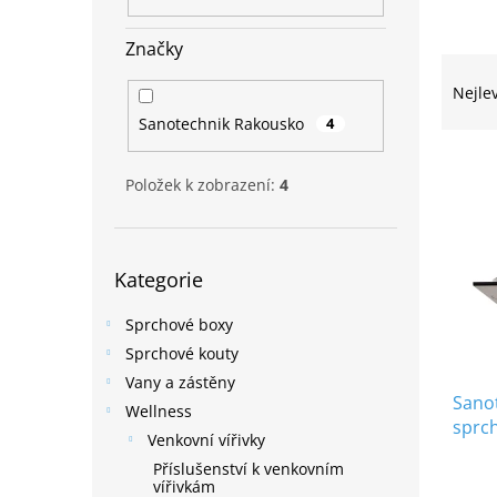
n
e
Značky
l
Ř
a
Nejle
z
Sanotechnik Rakousko
4
e
V
n
ý
í
Položek k zobrazení:
4
p
p
i
r
s
o
Přeskočit
Kategorie
p
kategorie
d
r
u
Sprchové boxy
o
k
d
Sprchové kouty
t
u
ů
Vany a zástěny
Sano
k
Wellness
sprch
t
Venkovní vířivky
sprch
ů
Příslušenství k venkovním
čern
vířivkám