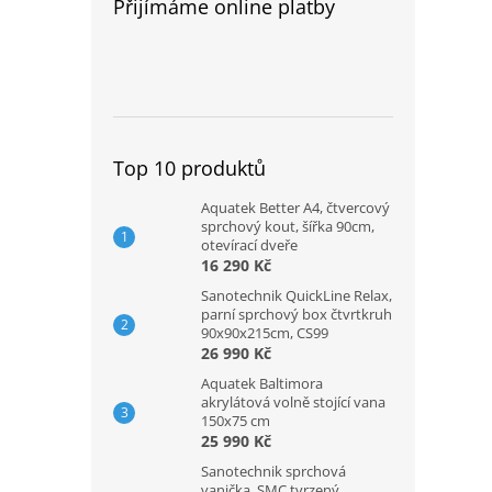
Přijímáme online platby
Top 10 produktů
Aquatek Better A4, čtvercový
sprchový kout, šířka 90cm,
otevírací dveře
16 290 Kč
Sanotechnik QuickLine Relax,
parní sprchový box čtvrtkruh
90x90x215cm, CS99
26 990 Kč
Aquatek Baltimora
akrylátová volně stojící vana
150x75 cm
25 990 Kč
Sanotechnik sprchová
vanička, SMC tvrzený