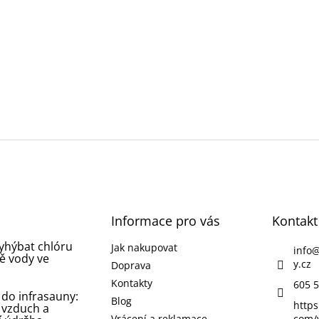
Informace pro vás
Kontakt
vyhýbat chlóru
Jak nakupovat
info
ě vody ve
y.cz
Doprava
Kontakty
605 5
 do infrasauny:
Blog
https
 vzduch a
Vrácení a reklamace
com/