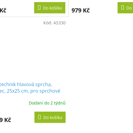
Do košíku
Do 
 Kč
979 Kč
Kód:
AS330
echnik hlavová sprcha,
ec, 25x25 cm, pro sprchové
AS577, AS588, AS655
Dodání do 2 týdnů
Do košíku
9 Kč