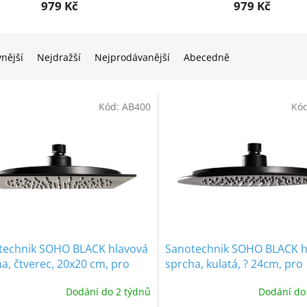
979 Kč
979 Kč
vnější
Nejdražší
Nejprodávanější
Abecedně
Kód:
AB400
Kó
technik SOHO BLACK hlavová
Sanotechnik SOHO BLACK h
a, čtverec, 20x20 cm, pro
sprcha, kulatá, ? 24cm, pro
ové sety AB050, AB100,
sprchové sety AB050, AB10
Dodání do 2 týdnů
Dodání do
á
černá