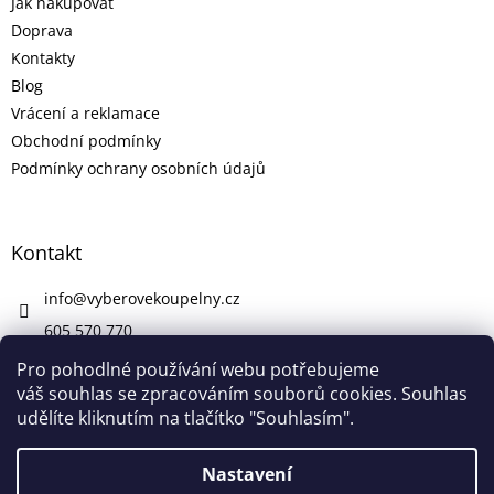
Jak nakupovat
Doprava
Kontakty
Blog
Vrácení a reklamace
Obchodní podmínky
Podmínky ochrany osobních údajů
Kontakt
info
@
vyberovekoupelny.cz
605 570 770
https://www.facebook.com/vyberovekoupelny/
Pro pohodlné používání webu potřebujeme
váš souhlas se zpracováním souborů cookies. Souhlas
udělíte kliknutím na tlačítko "Souhlasím".
Vytvořil Shoptet
Nastavení