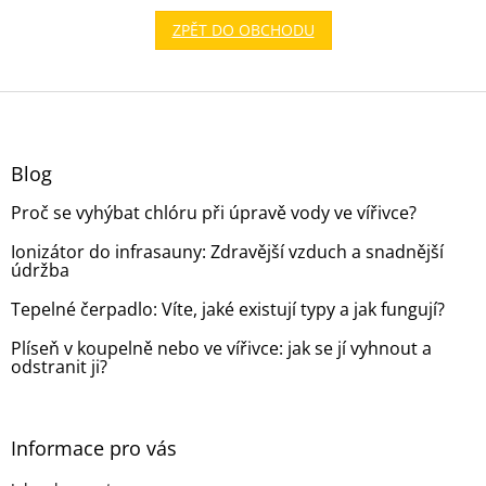
ZPĚT DO OBCHODU
Z
á
p
a
Blog
t
Proč se vyhýbat chlóru při úpravě vody ve vířivce?
í
Ionizátor do infrasauny: Zdravější vzduch a snadnější
údržba
Tepelné čerpadlo: Víte, jaké existují typy a jak fungují?
Plíseň v koupelně nebo ve vířivce: jak se jí vyhnout a
odstranit ji?
Informace pro vás