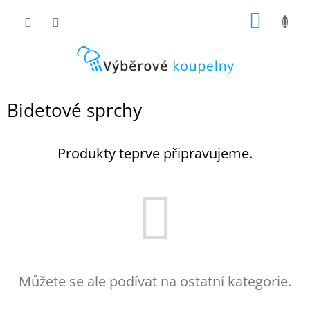
Přejít
NÁKUP
na
obsah
KOŠÍK
Bidetové sprchy
Produkty teprve připravujeme.
Můžete se ale podívat na ostatní kategorie.