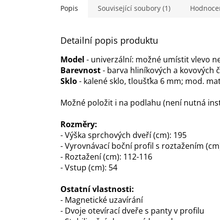
hvězdiček.
Popis
Související soubory (1)
Hodnoce
Detailní popis produktu
Model
- univerzální: možné umístit vlevo 
Barevnost
- barva hliníkových a kovových čas
Sklo
- kalené sklo, tloušťka 6 mm; mod. mat
Možné položit i na podlahu (není nutná ins
Rozměry:
- Výška sprchových dveří (cm): 195
- Vyrovnávací boční profil s roztažením (cm)
- Roztažení (cm): 112-116
- Vstup (cm): 54
Ostatní vlastnosti:
- Magnetické uzavírání
- Dvoje otevírací dveře s panty v profilu