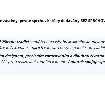
ové zástěny, pevné sprchové stěny dodávány BEZ SPRCHO
 25letou tradicí
, zaměřená na výrobu kvalitního koupelnov
, vaniček, volně stojících van, sprchových panelů, umyvadel
m designem, precizním zpracováním a dlouhou životnos
.CAL proti usazování vodního kamene.
Aquatek spojuje spo