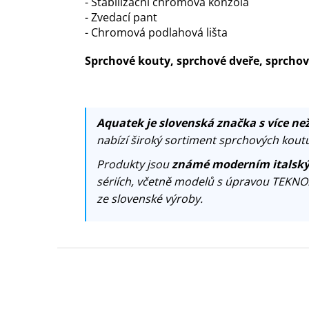
- Stabilizační chromová konzola
- Zvedací pant
- Chromová podlahová lišta
Sprchové kouty, sprchové dveře, sprch
Aquatek je slovenská značka s více než
nabízí široký sortiment sprchových koutů
Produkty jsou
známé moderním italský
sériích, včetně modelů s úpravou TEKNO
ze slovenské výroby.
Z
á
p
a