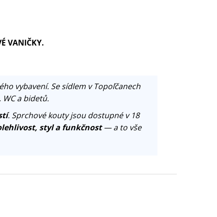
VÉ VANIČKY.
ého vybavení. Se sídlem v Topoľčanech
, WC a bidetů.
tí
. Sprchové kouty jsou dostupné v 18
lehlivost, styl a funkčnost
— a to vše