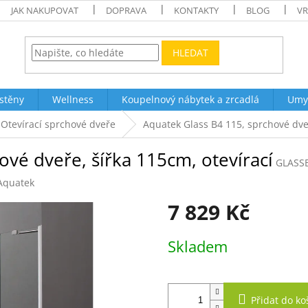
JAK NAKUPOVAT
DOPRAVA
KONTAKTY
BLOG
VR
HLEDAT
stěny
Wellness
Koupelnový nábytek a zrcadlá
Umy
Otevírací sprchové dveře
Aquatek Glass B4 115, sprchové dveř
ové dveře, šířka 115cm, otevírací
GLASS
Aquatek
7 829 Kč
Měrná
Skladem
cena:
Přidat do ko