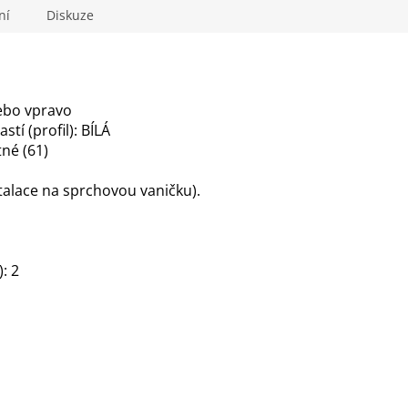
ní
Diskuze
nebo vpravo
tí (profil): BÍLÁ
né (61)
talace na sprchovou vaničku).
: 2