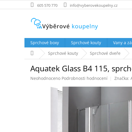
Přejít
605 570 770
info@vyberovekoupelny.cz
na
obsah
Sprchové boxy
Sprchové kouty
Vany a zá
Domů
Sprchové kouty
Sprchové dveře
Aquatek Glass B4 115, sprch
Průměrné
Neohodnoceno
Podrobnosti hodnocení
Značka:
hodnocení
produktu
je
0,0
z
5
hvězdiček.