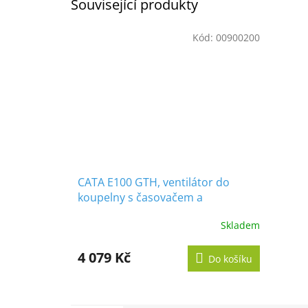
Související produkty
Kód:
00900200
CATA E100 GTH, ventilátor do
koupelny s časovačem a
vlhkoměrem, bílý
Skladem
Průměrné
hodnocení
produktu
4 079 Kč
Do košíku
je
5,0
z
5