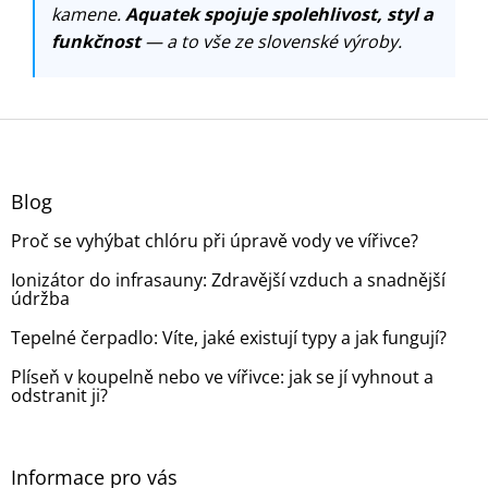
kamene.
Aquatek spojuje spolehlivost, styl a
funkčnost
— a to vše ze slovenské výroby.
Z
á
p
a
Blog
t
Proč se vyhýbat chlóru při úpravě vody ve vířivce?
í
Ionizátor do infrasauny: Zdravější vzduch a snadnější
údržba
Tepelné čerpadlo: Víte, jaké existují typy a jak fungují?
Plíseň v koupelně nebo ve vířivce: jak se jí vyhnout a
odstranit ji?
Informace pro vás