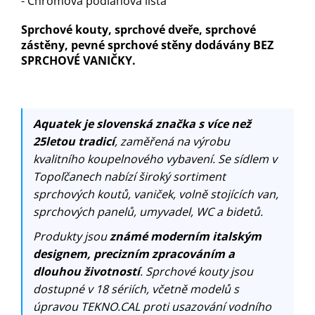
- Chromová podlahová lišta
Sprchové kouty, sprchové dveře, sprchové
zástěny, pevné sprchové stěny dodávány BEZ
SPRCHOVÉ VANIČKY.
Aquatek je slovenská značka s více než
25letou tradicí
, zaměřená na výrobu
kvalitního koupelnového vybavení. Se sídlem v
Topoľčanech nabízí široký sortiment
sprchových koutů, vaniček, volně stojících van,
sprchových panelů, umyvadel, WC a bidetů.
Produkty jsou
známé moderním italským
designem, precizním zpracováním a
dlouhou životností
. Sprchové kouty jsou
dostupné v 18 sériích, včetně modelů s
úpravou TEKNO.CAL proti usazování vodního