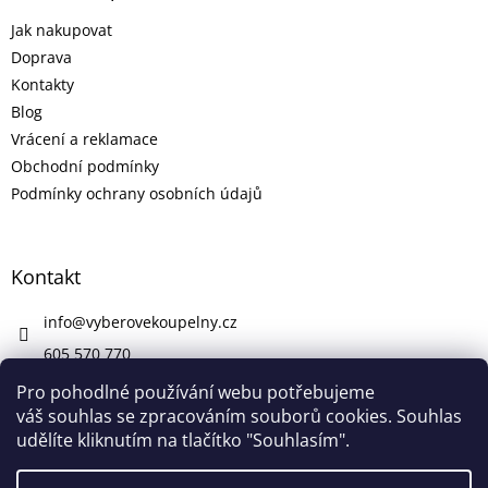
Jak nakupovat
Doprava
Kontakty
Blog
Vrácení a reklamace
Obchodní podmínky
Podmínky ochrany osobních údajů
Kontakt
info
@
vyberovekoupelny.cz
605 570 770
https://www.facebook.com/vyberovekoupelny/
Pro pohodlné používání webu potřebujeme
váš souhlas se zpracováním souborů cookies. Souhlas
udělíte kliknutím na tlačítko "Souhlasím".
Vytvořil Shoptet