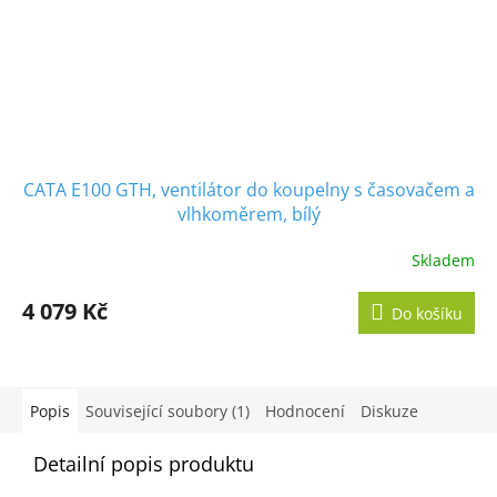
CATA E100 GTH, ventilátor do koupelny s časovačem a
vlhkoměrem, bílý
Skladem
Průměrné
hodnocení
produktu
4 079 Kč
Do košíku
je
5,0
z
5
hvězdiček.
Popis
Související soubory (1)
Hodnocení
Diskuze
Detailní popis produktu